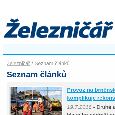
Železničář
/ Seznam článků
Seznam článků
Provoz na brněns
komplikuje rekons
19.7.2016
- Druhé a
hlavního nádraží pr