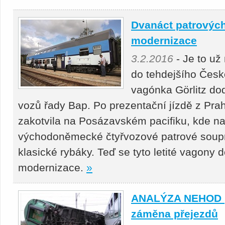
Dvanáct patrovýc
modernizace
3.2.2016
- Je to už 
do tehdejšího Čes
vagónka Görlitz dod
vozů řady Bap. Po prezentační jízdě z Prah
zakotvila na Posázavském pacifiku, kde na
východoněmecké čtyřvozové patrové souprav
klasické rybáky. Teď se tyto letité vagony 
modernizace.
»
ANALÝZA NEHOD |
záměna přejezdů