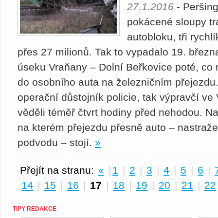
27.1.2016
- Peršing
pokácené sloupy tr
autobloku, tři rych
přes 27 milionů. Tak to vypadalo 19. březn
úseku Vraňany – Dolní Beřkovice poté, co r
do osobního auta na železničním přejezdu. 
operační důstojník policie, tak výpravčí 
věděli téměř čtvrt hodiny před nehodou. N
na kterém přejezdu přesně auto – nastraže
podvodu – stojí.
»
Přejít na stranu:
«
|
1
|
2
|
3
|
4
|
5
|
6
|
14
|
15
|
16
|
17
|
18
|
19
|
20
|
21
|
22
TIPY REDAKCE