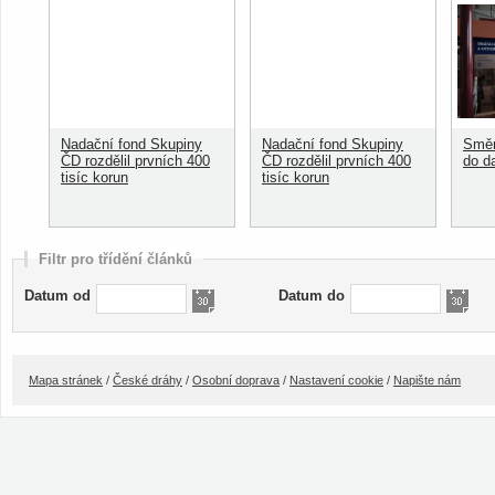
Nadační fond Skupiny
Nadační fond Skupiny
Směn
ČD rozdělil prvních 400
ČD rozdělil prvních 400
do d
tisíc korun
tisíc korun
Filtr pro třídění článků
Datum od
Datum do
Mapa stránek
/
České dráhy
/
Osobní doprava
/
Nastavení cookie
/
Napište nám