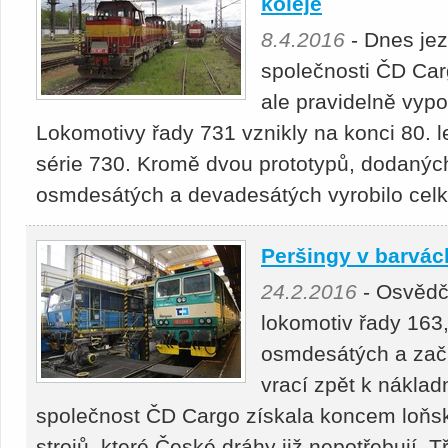
koleje
8.4.2016
- Dnes jez
společnosti ČD Car
ale pravidelně vyp
Lokomotivy řady 731 vznikly na konci 80. l
série 730. Kromě dvou prototypů, dodanýc
osmdesátých a devadesátých vyrobilo celk
Peršingy v barvác
24.2.2016
- Osvědč
lokomotiv řady 163,
osmdesátých a začá
vrací zpět k náklad
společnost ČD Cargo získala koncem loňsk
strojů, které České dráhy již nepotřebují. T