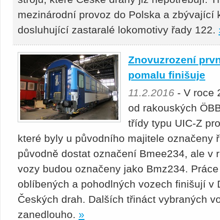
mezinárodní provoz do Polska a zbývající 
dosluhující zastaralé lokomotivy řady 122.
Znovuzrození prv
pomalu finišuje
11.2.2016
- V roce 
od rakouských ÖBB 
třídy typu UIC-Z pro
které byly u původního majitele označen
původně dostat označení Bmee234, ale v r
vozy budou označeny jako Bmz234. Práce n
oblíbených a pohodlných vozech finišují v
Českých drah. Dalších třináct vybraných vo
zanedlouho.
»