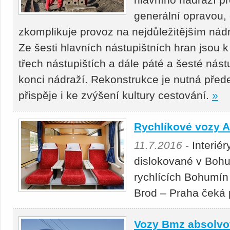
generální opravou, 
zkomplikuje provoz na nejdůležitějším nádr
Ze šesti hlavních nástupištních hran jsou k 
třech nástupištích a dále páté a šesté nást
konci nádraží. Rekonstrukce je nutná před
přispěje i ke zvýšení kultury cestování.
»
Rychlíkové vozy A
11.7.2016
- Interié
dislokované v Boh
rychlících Bohumín
Brod – Praha čeká
Vozy Bmz absolvo