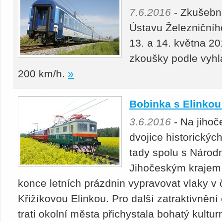
7.6.2016
- Zkušebn
Ústavu Železničníh
13. a 14. května 20
zkoušky podle vyhlá
200 km/h.
»
Bobinka s Elinkou
3.6.2016
- Na jihoč
dvojice historickýc
tady spolu s Náro
Jihočeským krajem
konce letních prázdnin vypravovat vlaky v
Křižíkovou Elinkou. Pro další zatraktivněn
trati okolní města přichystala bohatý kultu