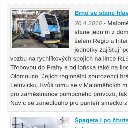
Brno se stane hl
20.4.2016
- Malomě
stane jedním z dom
šelem Regio a Inte
jednotky zajišťují 
vozbu na rychlíkových spojích na lince R1
Třebovou do Prahy a od loňska také na lin
Olomouce. Jejich regionální sourozenci br
Letovicku. Kvůli tomu se v Maloměřicích m
pro zaměstnance pomocného provozu, tak 
Navíc se zanedlouho pro panteří smečku za
Špageta i po čtvrt