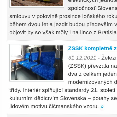
spoločnosť Sloven
smlouvu v polovině prosince loňského rok
během dvou let a jezdit budou především 
objevit by se však měly i na lince z Bratisl
ZSSK kompletně z
31.12.2021
- Želez
(ZSSK) převzala na
dva z celkem jeden
modernizovaných d
třídy. Interiér splňující standardy 21. století
kulturním dědictvím Slovenska – potahy s
lidovém motivu čičmanského vzoru.
»