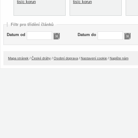
tisíc korun
tisíc korun
Filtr pro třídění článků
Datum od
Datum do
Mapa stránek
/
České dráhy
/
Osobní doprava
/
Nastavení cookie
/
Napište nám