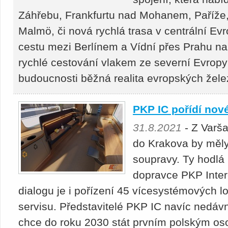
Záhřebu, Frankfurtu nad Mohanem, Paříže
Malmö, či nová rychlá trasa v centrální Evr
cestu mezi Berlínem a Vídní přes Prahu na
rychlé cestování vlakem ze severní Evropy
budoucnosti běžná realita evropských žele
PKP IC pořídí nov
31.8.2021
- Z Varš
do Krakova by měly
soupravy. Ty hodlá 
dopravce PKP Inter
dialogu je i pořízení 45 vícesystémových 
servisu. Představitelé PKP IC navíc nedávn
chce do roku 2030 stát prvním polským o