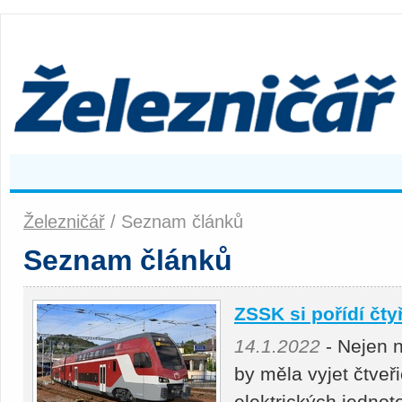
Železničář
/ Seznam článků
Seznam článků
ZSSK si pořídí čty
14.1.2022
- Nejen n
by měla vyjet čtveř
elektrických jednot