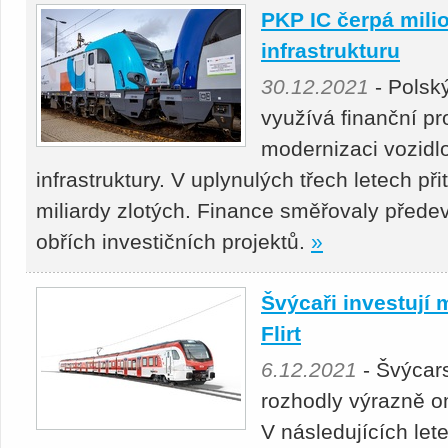
PKP IC čerpá milio
infrastrukturu
30.12.2021
- Polsk
využívá finanční pr
modernizaci vozidlo
infrastruktury. V uplynulých třech letech př
miliardy zlotých. Finance směřovaly přede
obřích investičních projektů.
»
Švýcaři investují 
Flirt
6.12.2021
- Švýcar
rozhodly výrazně om
V následujících le