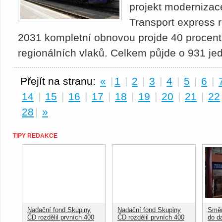
projekt modernizac
Transport express r
2031 kompletní obnovou projde 40 procent v
regionálních vlaků. Celkem půjde o 931 je
Přejít na stranu:
«
|
1
|
2
|
3
|
4
|
5
|
6
|
14
|
15
|
16
|
17
|
18
|
19
|
20
|
21
|
22
28
|
»
TIPY REDAKCE
Nadační fond Skupiny
Nadační fond Skupiny
Směn
ČD rozdělil prvních 400
ČD rozdělil prvních 400
do d