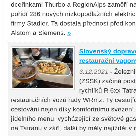
dceřinkami Thurbo a RegionAlps zaměří na 
pořídí 286 nových nízkopodlažních elektri
firmy Stadler. Ta dostala přednost před k
Alstom a Siemens.
»
Slovenský doprav
restaurační vagon
3.12.2021
- Železn
(ZSSK) začíná pos
rychlíků R 6xx Tatr
restauračních vozů řady WRmz. Ty cestují
cestování nejen díky komfortnímu svezení,
jídelního menu, vycházející ze světové gas
na Tatranu v září, další by měly najíždět v