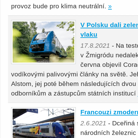
provoz bude pro klima neutrální.
»
V Polsku dali zel
vlaku
17.8.2021
- Na test
v Žmigródu nedalek
června objevil Corad
vodíkovými palivovými články na světě. Je
Alstom, jej poté během následujících dvou
odborníkům a zástupcům státních institucí
Francouzi zmodern
2.6.2021
- Dceřiná 
národních železnic