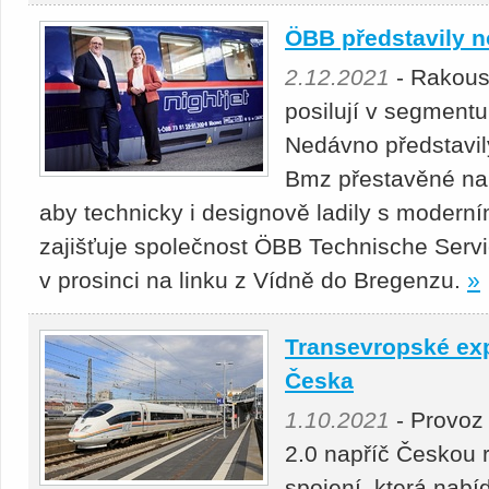
ÖBB představily n
2.12.2021
- Rakous
posilují v segmentu
Nedávno představil
Bmz přestavěné na 
aby technicky i designově ladily s moderní
zajišťuje společnost ÖBB Technische Serv
v prosinci na linku z Vídně do Bregenzu.
»
Transevropské ex
Česka
1.10.2021
- Provoz
2.0 napříč Českou 
spojení, která nab