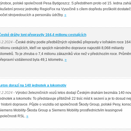
výrobce, polské společnosti Pesa Bydgoszcz. S předstihem proto od 15. ledna zaháj
zkušební provoz jednotky RegioFox na Vysočině s cílem dopředu proškolit dostate
počet strojvedoucích a personálu údržby.
»
České dráhy loni přepravily 164,4 milionu cestujících
6.2.2024
- České dráhy podle předběžných výsledků přepravily v loňském roce 164
milionu cestujících, kteří ve spojích národního dopravce najezdili 8,068 miliardy
kilometrů. To je zhruba o 7,4 milionu zákazníků více než v předchozím roce. Průmě
přepravní vzdálenost byla 49,1 kilometru.
»
Letos dorazí na 140 jednotek a lokomotiv
2.2.2024
- Výrobci železničních vozů letos dodají Českým drahám bezmála 140 no
jednotek a lokomotiv. To představuje přibližně 22 tisíc míst k sezení a je to dosud ne
v historii dopravce. Půjde o vozidla od společnosti Škody Group, polské Pesy, kons
Siemens Mobility-Škoda Group a Siemens Mobility prostřednictvím leasingové
společnosti RSL.
»