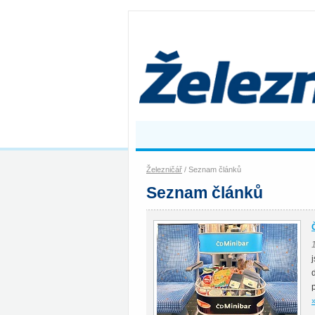
Železničář
/ Seznam článků
Seznam článků