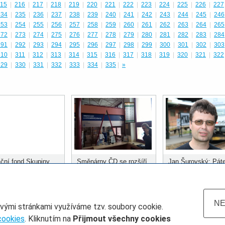
15
|
216
|
217
|
218
|
219
|
220
|
221
|
222
|
223
|
224
|
225
|
226
|
227
234
|
235
|
236
|
237
|
238
|
239
|
240
|
241
|
242
|
243
|
244
|
245
|
246
253
|
254
|
255
|
256
|
257
|
258
|
259
|
260
|
261
|
262
|
263
|
264
|
265
272
|
273
|
274
|
275
|
276
|
277
|
278
|
279
|
280
|
281
|
282
|
283
|
284
291
|
292
|
293
|
294
|
295
|
296
|
297
|
298
|
299
|
300
|
301
|
302
|
303
310
|
311
|
312
|
313
|
314
|
315
|
316
|
317
|
318
|
319
|
320
|
321
|
322
329
|
330
|
331
|
332
|
333
|
334
|
335
|
»
ční fond Skupiny
Směnárny ČD se rozšíří
Jan Šurovský: Páte
ozdělil prvních 400
do dalších stanic
městských systém
 korun
musí být kolejová
doprava
NE
ovými stránkami využíváme tzv. soubory cookie.
cookies
. Kliknutím na
Přijmout všechny cookies