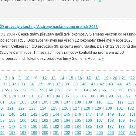
Českých drah S7 a S65 a postihnou tisíce cestujících denně.
»
ČD převzaly všechny Vectrony naplánované pro rok 2023
18.1.2024
- České dráhy převzaly další dvě lokomotivy Siemens Vectron od leasin
společnosti RSL. Dopravce tak nyní má všech 12 lokomotiv, které měl v roce 2023
převzít. Celkem jich ČD provozují 39, přičemž jednu vlastní. Dalších 22 Vectronů d
RSL v letošním roce. Tím se naplní celý rámcový kontrakt na pronájem až 50
interoperabilních lokomotiv z produkce firmy Siemens Mobility.
»
6
|
7
|
8
|
9
|
10
|
11
|
12
|
13
|
14
|
15
|
16
|
17
|
18
|
19
|
20
|
21
|
22
|
31
|
32
|
33
|
34
|
35
|
36
|
37
|
38
|
39
|
40
|
41
|
42
|
43
|
44
|
45
|
4
|
55
|
56
|
57
|
58
|
59
|
60
|
61
|
62
|
63
|
64
|
65
|
66
|
67
|
68
|
69
|
|
78
|
79
|
80
|
81
|
82
|
83
|
84
|
85
|
86
|
87
|
88
|
89
|
90
|
91
|
92
|
101
|
102
|
103
|
104
|
105
|
106
|
107
|
108
|
109
|
110
|
111
|
112
|
113
20
|
121
|
122
|
123
|
124
|
125
|
126
|
127
|
128
|
129
|
130
|
131
|
132
139
|
140
|
141
|
142
|
143
|
144
|
145
|
146
|
147
|
148
|
149
|
150
|
151
158
|
159
|
160
|
161
|
162
|
163
|
164
|
165
|
166
|
167
|
168
|
169
|
170
177
|
178
|
179
|
180
|
181
|
182
|
183
|
184
|
185
|
186
|
187
|
188
|
189
196
|
197
|
198
|
199
|
200
|
201
|
202
|
203
|
204
|
205
|
206
|
207
|
208