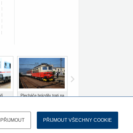
|
|
|
|
|
|
ří
Plecháče brázdily trati na
ů
Slovensku 10 let
PŘIJMOUT
PŘIJMOUT VŠECHNY COOKIE