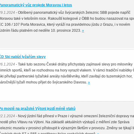
Panoramatický vůz projede Moravou i letos
29.1.2024
- Oblíbený panoramatický vůz švýcarských železnic SBB pojede napříč
Moravou také v letošním roce. Rakouští kolegové z ÖBB ho budou nasazovat na sp
EC 106 / 107 Porta Moravica, který vyráží na pravidelnou jízdu z Grazu, i v novém
jízdním řádu platném od neděle 10. prosince 2023.
»
ČD Ski nabízí lyžařům slevy
26.1.2024
- Také tuto sezonu České dráhy přichystaly zajímavé slevy pro milovníky
zimních sportů, kteří se rozhodnou na hory vyrazit vlakem. V rámci tradiční nabídky
Ski přivítají partnerské lyžařské areály návštěvníky, kteří zavítají do tuzemských hor,
náročnější lyžaři mohou přijet do švýcarského Davosu.
»
Po mostě na pražské Výtoni jezdí méně vlaků
22.1.2024
- Nový jízdní řád přinesl v Praze i výrazné omezení železniční dopravy n
mostě přes Vltavu na Výtoni. Na základě aktuálních výstupů z měření zde Správa
železnic musela v prosinci přistoupit k výrazným škrtům v provozu. Změny se týkají l