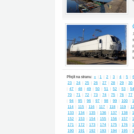
Přejít na stranu:
«
|
1
|
2
|
3
|
4
|
5
|
23
|
24
|
25
|
26
|
27
|
28
|
29
|
30
|
47
|
48
|
49
|
50
|
51
|
52
|
53
|
5
70
|
71
|
72
|
73
|
74
|
75
|
76
|
77
|
94
|
95
|
96
|
97
|
98
|
99
|
100
|
114
|
115
|
116
|
117
|
118
|
119
|
1
133
|
134
|
135
|
136
|
137
|
138
|
152
|
153
|
154
|
155
|
156
|
157
|
171
|
172
|
173
|
174
|
175
|
176
|
190
|
191
|
192
|
193
|
194
|
195
|