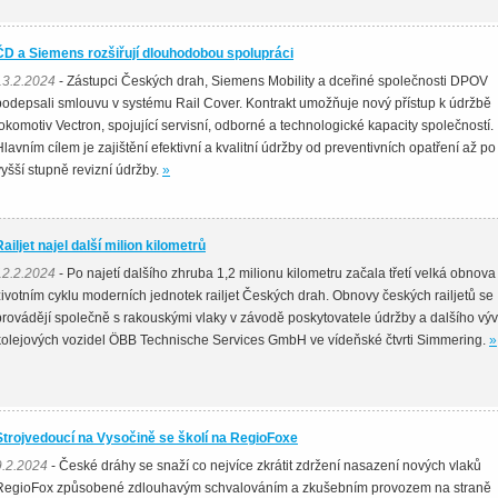
ČD a Siemens rozšiřují dlouhodobou spolupráci
13.2.2024
- Zástupci Českých drah, Siemens Mobility a dceřiné společnosti DPOV
podepsali smlouvu v systému Rail Cover. Kontrakt umožňuje nový přístup k údržbě
lokomotiv Vectron, spojující servisní, odborné a technologické kapacity společností.
Hlavním cílem je zajištění efektivní a kvalitní údržby od preventivních opatření až po
vyšší stupně revizní údržby.
»
Railjet najel další milion kilometrů
12.2.2024
- Po najetí dalšího zhruba 1,2 milionu kilometru začala třetí velká obnova
životním cyklu moderních jednotek railjet Českých drah. Obnovy českých railjetů se
provádějí společně s rakouskými vlaky v závodě poskytovatele údržby a dalšího vý
kolejových vozidel ÖBB Technische Services GmbH ve vídeňské čtvrti Simmering.
»
Strojvedoucí na Vysočině se školí na RegioFoxe
9.2.2024
- České dráhy se snaží co nejvíce zkrátit zdržení nasazení nových vlaků
RegioFox způsobené zdlouhavým schvalováním a zkušebním provozem na straně