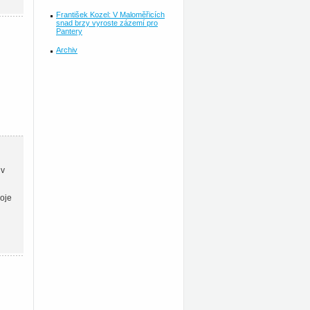
František Kozel: V Maloměřicích
snad brzy vyroste zázemí pro
Pantery
Archiv
 v
voje