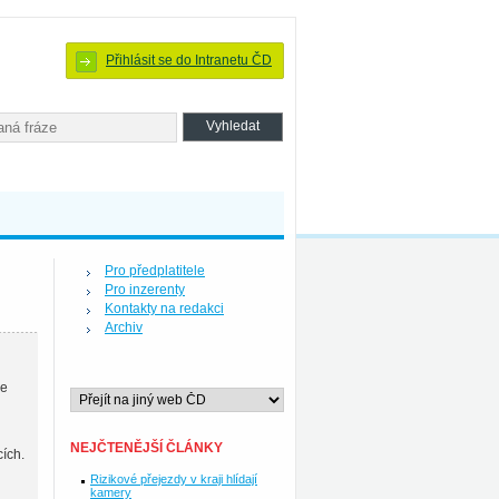
Přihlásit se do Intranetu ČD
Pro předplatitele
Pro inzerenty
Kontakty na redakci
Archiv
je
NEJČTENĚJŠÍ ČLÁNKY
cích.
Rizikové přejezdy v kraji hlídají
kamery