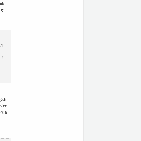
ily
čný
,4
rná
vých
jvíce
orcia