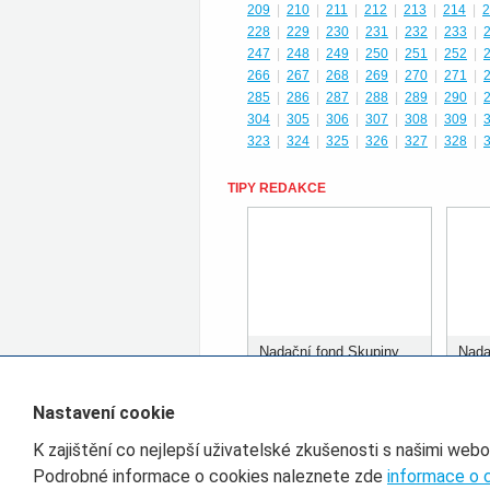
209
|
210
|
211
|
212
|
213
|
214
|
2
228
|
229
|
230
|
231
|
232
|
233
|
247
|
248
|
249
|
250
|
251
|
252
|
266
|
267
|
268
|
269
|
270
|
271
|
285
|
286
|
287
|
288
|
289
|
290
|
304
|
305
|
306
|
307
|
308
|
309
|
323
|
324
|
325
|
326
|
327
|
328
|
TIPY REDAKCE
Nadační fond Skupiny
Nada
ČD rozdělil prvních 400
ČD r
tisíc korun
tisíc
Nastavení cookie
K zajištění co nejlepší uživatelské zkušenosti s našimi web
Filtr pro třídění článků
Podrobné informace o cookies naleznete zde
informace o 