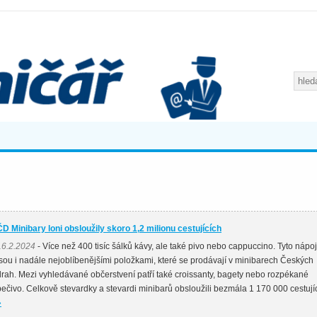
ČD Minibary loni obsloužily skoro 1,2 milionu cestujících
16.2.2024
- Více než 400 tisíc šálků kávy, ale také pivo nebo cappuccino. Tyto nápo
jsou i nadále nejoblíbenějšími položkami, které se prodávají v minibarech Českých
drah. Mezi vyhledávané občerstvení patří také croissanty, bagety nebo rozpékané
pečivo. Celkově stevardky a stevardi minibarů obsloužili bezmála 1 170 000 cestují
»