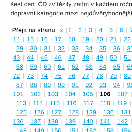
šest cen. ČD zvítězily zatím v každém ročn
dopravní kategorie mezi nejdůvěryhodnějš
Přejít na stranu:
«
|
1
|
2
|
3
|
4
|
5
|
6
|
14
|
15
|
16
|
17
|
18
|
19
|
20
|
21
|
22
|
29
|
30
|
31
|
32
|
33
|
34
|
35
|
36
|
3
43
|
44
|
45
|
46
|
47
|
48
|
49
|
50
|
51
|
58
|
59
|
60
|
61
|
62
|
63
|
64
|
65
|
6
72
|
73
|
74
|
75
|
76
|
77
|
78
|
79
|
80
|
87
|
88
|
89
|
90
|
91
|
92
|
93
|
94
|
9
101
|
102
|
103
|
104
|
105
|
106
|
107
|
113
|
114
|
115
|
116
|
117
|
118
|
119
|
125
|
126
|
127
|
128
|
129
|
130
|
131
136
|
137
|
138
|
139
|
140
|
141
|
142
|
148
|
149
|
150
|
151
|
152
|
153
|
154