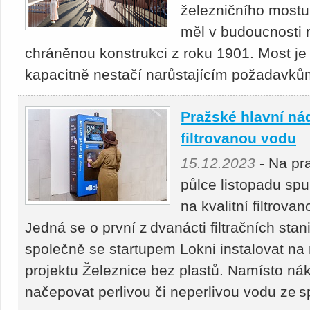
železničního mostu
měl v budoucnosti 
chráněnou konstrukci z roku 1901. Most je j
kapacitně nestačí narůstajícím požadavků
Pražské hlavní ná
filtrovanou vodu
15.12.2023
- Na pr
půlce listopadu spu
na kvalitní filtrova
Jedná se o první z dvanácti filtračních sta
společně se startupem Lokni instalovat na
projektu Železnice bez plastů. Namísto nák
načepovat perlivou či neperlivou vodu ze s