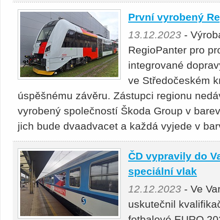
První vyrobený Re
13.12.2023
- Výroba
RegioPanter pro pr
integrované dopravy
ve Středočeském kr
úspěšnému závěru. Zástupci regionu nedáv
vyrobený společností Škoda Group v bar
jich bude dvaadvacet a každá vyjede v ba
ČD vypravily do V
speciální vlak
12.12.2023
- Ve Var
uskutečnil kvalifik
fotbalové EURO 20