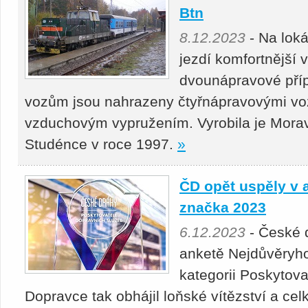
Btn
8.12.2023
- Na lok
jezdí komfortnější 
dvounápravové pří
vozům jsou nahrazeny čtyřnápravovými vo
vzduchovým vypružením. Vyrobila je Mora
Studénce v roce 1997.
»
ČD opět uspěly v 
značka 2023
6.12.2023
- České d
anketě Nejdůvěryho
kategorii Poskytova
Dopravce tak obhájil loňské vítězství a cel