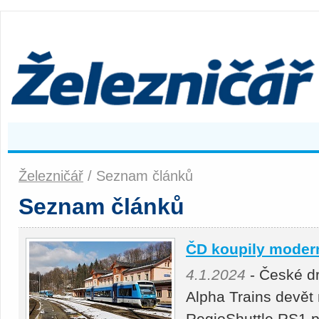
Železničář
/ Seznam článků
Seznam článků
ČD koupily modern
4.1.2024
- České dr
Alpha Trains devět
RegioShuttle RS1 p