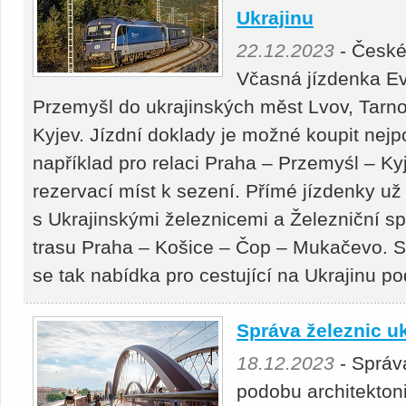
Ukrajinu
22.12.2023
- České
Včasná jízdenka Ev
Przemyšl do ukrajinských měst Lvov, Tarno
Kyjev. Jízdní doklady je možné koupit nejp
například pro relaci Praha – Przemyśl – Ky
rezervací míst k sezení. Přímé jízdenky už
s Ukrajinskými železnicemi a Železniční s
trasu Praha – Košice – Čop – Mukačevo. S
se tak nabídka pro cestující na Ukrajinu po
Správa železnic u
18.12.2023
- Správa
podobu architekton