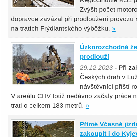
Zvýšit počet motor
dopravce zavázal při prodloužení provozu 
na tratích Frýdlantského výběžku.
»
Úzkorozchodná že
prodlouží
29.12.2023
- Při z
Českých drah v Lu
návštěvníci příští r
V areálu CHV totiž nedávno začaly práce 
trati o celkem 183 metrů.
»
Přímé Včasné jízd
zakoupit i do Kyje