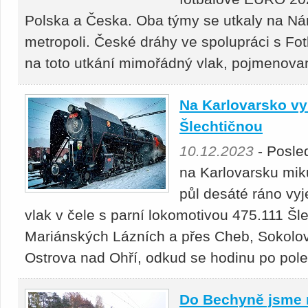
Polska a Česka. Oba týmy se utkaly na Ná
metropoli. České dráhy ve spolupráci s Fo
na toto utkání mimořádný vlak, pojmenova
Na Karlovarsko vy
Šlechtičnou
10.12.2023
- Posled
na Karlovarsku mik
půl desáté ráno vyje
vlak v čele s parní lokomotivou 475.111 Šl
Mariánských Lázních a přes Cheb, Sokolov,
Ostrova nad Ohří, odkud se hodinu po pole
Do Bechyně jsme n