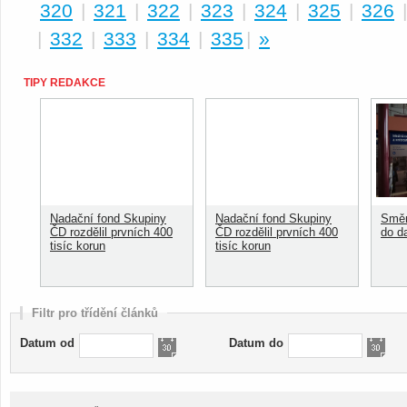
320
|
321
|
322
|
323
|
324
|
325
|
326
|
332
|
333
|
334
|
335
|
»
TIPY REDAKCE
Nadační fond Skupiny
Nadační fond Skupiny
Směn
ČD rozdělil prvních 400
ČD rozdělil prvních 400
do d
tisíc korun
tisíc korun
Filtr pro třídění článků
Datum od
Datum do