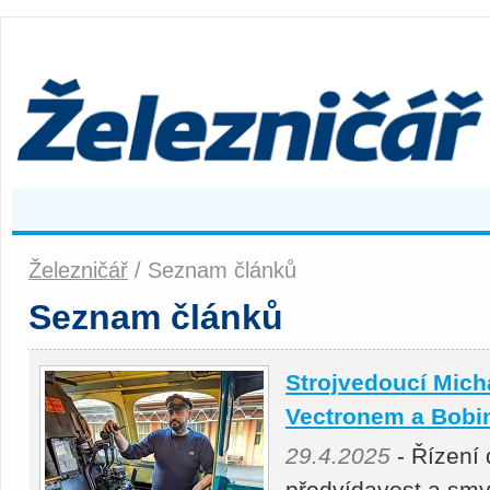
Železničář
/ Seznam článků
Seznam článků
Strojvedoucí Micha
Vectronem a Bobi
29.4.2025
- Řízení 
předvídavost a smys