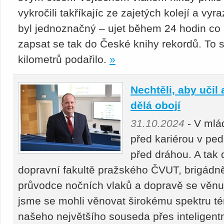
vykročili takříkajíc ze zajetých kolejí a vyr
byl jednoznačný – ujet během 24 hodin co 
zapsat se tak do České knihy rekordů. To
kilometrů podařilo.
»
Nechtěli, aby učil
dělá obojí
31.10.2024
- V mlád
před kariérou v ped
před dráhou. A tak
dopravní fakultě pražského ČVUT, brigádně
průvodce nočních vlaků a dopravě se věnu
jsme se mohli věnovat širokému spektru té
našeho největšího souseda přes inteligent