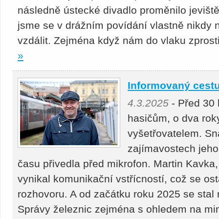
následně ústecké divadlo proměnilo jeviště
jsme se v drážním povídání vlastně nikdy 
vzdálit. Zejména když nám do vlaku zpro
»
Informovaný cestu
4.3.2025
- Před 30 
hasičům, o dva rok
vyšetřovatelem. Sn
zajímavostech jeho
času přivedla před mikrofon. Martin Kavka
vynikal komunikační vstřícností, což se ost
rozhovoru. A od začátku roku 2025 se stal
Správy železnic zejména s ohledem na mi