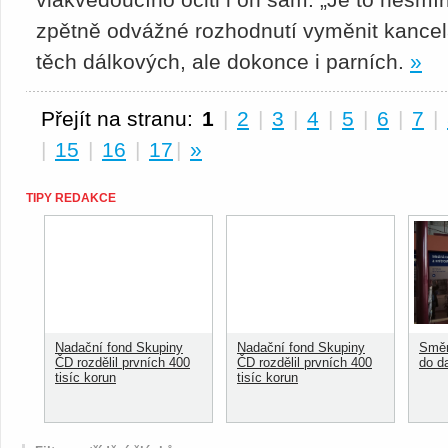
zpětně odvážné rozhodnutí vyměnit kancelá
těch dálkových, ale dokonce i parních.
»
Přejít na stranu:
1
|
2
|
3
|
4
|
5
|
6
|
7
|
|
15
|
16
|
17
|
»
TIPY REDAKCE
Nadační fond Skupiny
Nadační fond Skupiny
Směn
ČD rozdělil prvních 400
ČD rozdělil prvních 400
do d
tisíc korun
tisíc korun