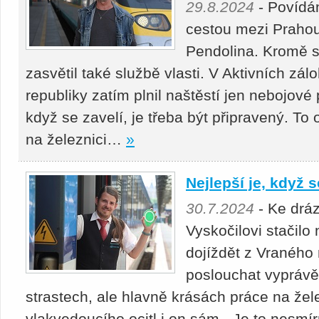
29.8.2024
- Povídá
cestou mezi Prahou
Pendolina. Kromě sl
zasvětil také službě vlasti. V Aktivních zá
republiky zatím plnil naštěstí jen nebojové 
když se zavelí, je třeba být připravený. To
na železnici…
»
Nejlepší je, když 
30.7.2024
- Ke dráz
Vyskočilovi stačilo
dojíždět z Vraného
poslouchat vyprávě
strastech, ale hlavně krásách práce na žele
vlakvedoucího ocitl i on sám. „Je to nesmí