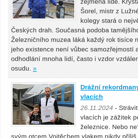
zejména lidé. Kryst
Šorel, mistr z Lužn
kolegy stará o nejv
Českých drah. Současná podoba tamějšího 
Železničního muzea láká každý rok tisíce 
jeho existence není vůbec samozřejmostí 
odhodlání mnoha lidí, často i vzdor vzdá
osudu.
»
Drážní rekordmany
vlacích
26.11.2024
- Strávi
vlacích je zážitek 
železnice. Nebo ne
svým otcem Vojtěchem vlakem nikdy příliš n