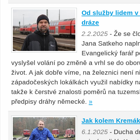
Od služby lidem v 
dráze
2.2.2025
- Že se člo
Jana Satkeho napln
Evangelický farář p
vyslyšel volání po změně a vrhl se do obor
život. A jak dobře víme, na železnici není 
západočeských lokálkách využil nabídky n
takže k čerstvé znalosti poměrů na tuzems
předpisy dráhy německé.
»
Jak kolem Kremák
6.1.2025
- Ducha drá