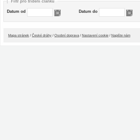
Filtr pro třídění článků
Datum od
Datum do
Mapa stránek
/
České dráhy
/
Osobní doprava
/
Nastavení cookie
/
Napište nám