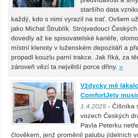
staršího data vznik
každý, kdo s nimi vyrazil na trať. Ovšem 
jako Michal Štrublík. Strojvedoucí Českých 
dovedly až ke spisovatelské kariéře, olomo
místní klenoty v luženském depozitáři a p
propadl kouzlu parní trakce. Jak říká, za t
zároveň vězí ta největší porce dřiny.
»
Vždycky mě lákalo
ComfortJety musí
1.4.2025
- Číšníka 
vozech Českých d
Pavla Peterku netře
člověkem, jenž proměnil palubu jídelních v