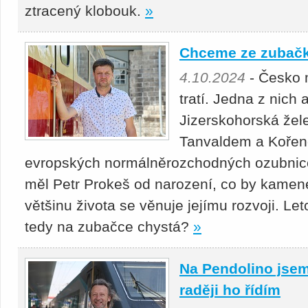
ztracený klobouk.
»
Chceme ze zubačky
4.10.2024
- Česko m
tratí. Jedna z nich 
Jizerskohorská žel
Tanvaldem a Kořen
evropských normálněrozchodných ozubnico
měl Petr Prokeš od narození, co by kamen
většinu života se věnuje jejímu rozvoji. Le
tedy na zubačce chystá?
»
Na Pendolino jsem
raději ho řídím