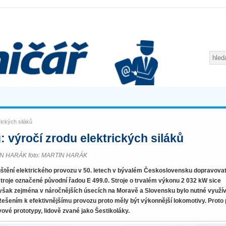
rických siláků
: výročí zrodu elektrických siláků
TIN HARÁK foto: MARTIN HARÁK
uštění elektrického provozu v 50. letech v bývalém Československu dopravova
stroje označené původní řadou E 499.0. Stroje o trvalém výkonu 2 032 kW sice
 avšak zejména v náročnějších úsecích na Moravě a Slovensku bylo nutné využív
 Řešením k efektivnějšímu provozu proto měly být výkonnější lokomotivy. Proto
vové prototypy, lidově zvané jako Šestikoláky.