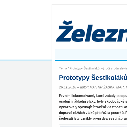
Téma
/ Prototypy Šestikoláků: výročí zrodu elekt
Prototypy Šestikoláků
26.11.2018 – autor: MARTIN ŽABKA, MAR
Prvními lokomotivami, které začaly po sp
osobní i nákladní vlaky, byly škodovácké 
vykazovaly vynikající trakční vlastnosti,
dopravě těžších vlaků přípřeží a postrků.
šedesáti lety vznikly první dva šestinápra