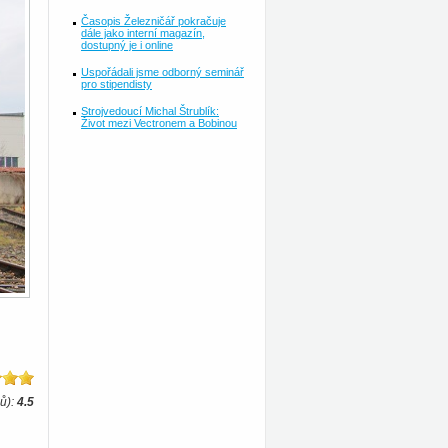
Časopis Železničář pokračuje
dále jako interní magazín,
dostupný je i online
Uspořádali jsme odborný seminář
pro stipendisty
Strojvedoucí Michal Štrublík:
Život mezi Vectronem a Bobinou
ů):
4.5