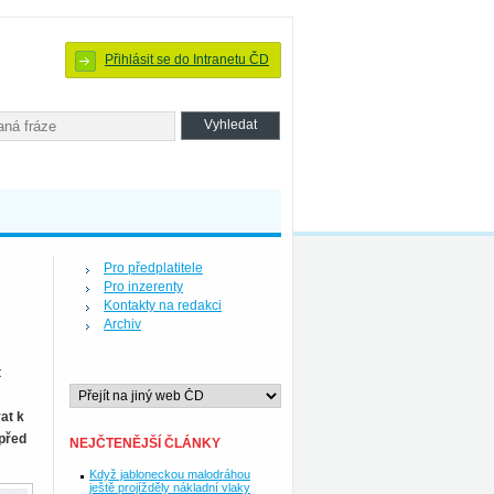
Přihlásit se do Intranetu ČD
Pro předplatitele
Pro inzerenty
Kontakty na redakci
Archiv
t
at k
 před
NEJČTENĚJŠÍ ČLÁNKY
Když jabloneckou malodráhou
ještě projížděly nákladní vlaky