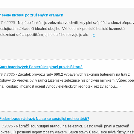
V sedle bicyklu po zrušených drahách
27.4.2025
- Nejlépe funkční je železnice ve chvíli, kdy plní svůj účel a slouží přepra
cestujících, nákladu či ideálně obojího. Vzhledem k proslulé hustotě tuzemské
železniční sítě a specifikům jejího dalšího rozvoje je ale…
»
Start bateriových Panterů inspirací pro další tratě
29.3.2025
- Začátek provozu řady 690.2 vybavených trakčními bateriemi na trati z
Ostravy do Veřovic byl v rámci tuzemské železnice historickým milníkem. Vůbec po
mají cestující možnost ocenit výhody elektrických jednotek, jež zvládnou…
»
Modernizace nádraží: Na co se cestující mohou těšit?
1.3.2025
- Nádraží jsou vstupní branou na železnici. Často utváří první a zároveň
dokreslují i poslední dojem z cesty vlakem. Jejich stav v Česku sice bývá různý, našt