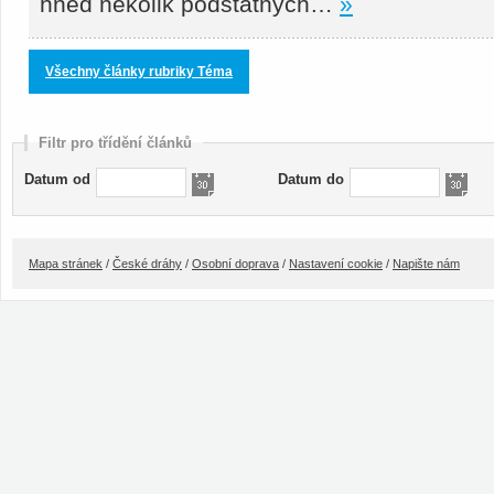
hned několik podstatných…
»
Všechny články rubriky Téma
Filtr pro třídění článků
Datum od
Datum do
Mapa stránek
/
České dráhy
/
Osobní doprava
/
Nastavení cookie
/
Napište nám