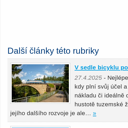
Další články této rubriky
V sedle bicyklu p
27.4.2025
- Nejlépe
kdy plní svůj účel a
nákladu či ideálně 
hustotě tuzemské že
jejího dalšího rozvoje je ale…
»