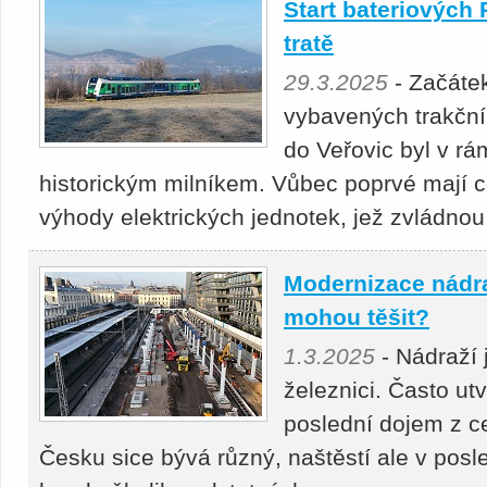
Start bateriových 
tratě
29.3.2025
- Začáte
vybavených trakčním
do Veřovic byl v r
historickým milníkem. Vůbec poprvé mají c
výhody elektrických jednotek, jež zvládn
Modernizace nádraž
mohou těšit?
1.3.2025
- Nádraží
železnici. Často utv
poslední dojem z ce
Česku sice bývá různý, naštěstí ale v po