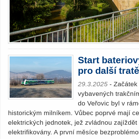
Start baterio
pro další trat
29.3.2025
- Začátek
vybavených trakčními
do Veřovic byl v rá
historickým milníkem. Vůbec poprvé mají ce
elektrických jednotek, jež zvládnou zajíždět
elektrifikovány. A první měsíce bezproblém