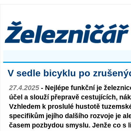
V sedle bicyklu po zrušen
27.4.2025
- Nejlépe funkční je železnice
účel a slouží přepravě cestujících, nák
Vzhledem k proslulé hustotě tuzemské 
specifikům jejího dalšího rozvoje je al
časem pozbydou smyslu. Jenže co s lin