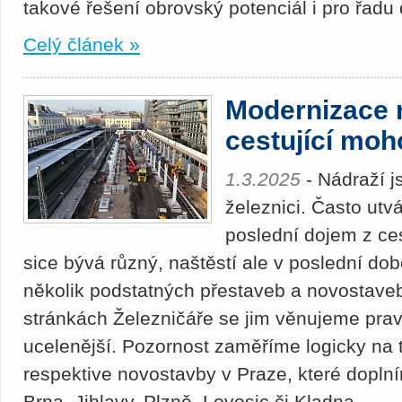
takové řešení obrovský potenciál i pro řadu 
Celý článek »
Modernizace n
cestující moh
1.3.2025
- Nádraží j
železnici. Často utvá
poslední dojem z ce
sice bývá různý, naštěstí ale v poslední d
několik podstatných přestaveb a novostaveb
stránkách Železničáře se jim věnujeme prav
ucelenější. Pozornost zaměříme logicky na ty
respektive novostavby v Praze, které dopl
Brna, Jihlavy, Plzně, Lovosic či Kladna.