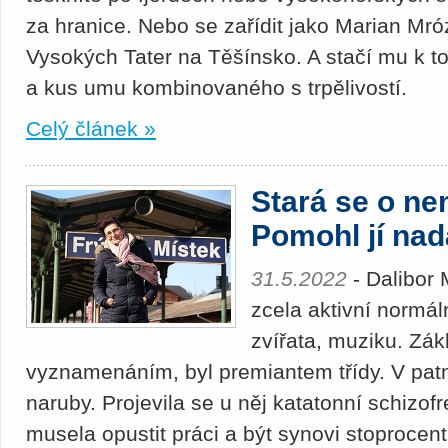
za hranice. Nebo se zařídit jako Marian Mró
Vysokých Tater na Těšínsko. A stačí mu k to
a kus umu kombinovaného s trpělivostí.
Celý článek »
Stará se o n
Pomohl jí nad
31.5.2022
- Dalibor 
zcela aktivní normáln
zvířata, muziku. Zák
vyznamenáním, byl premiantem třídy. V patná
naruby. Projevila se u něj katatonní schizof
musela opustit práci a být synovi stoprocen