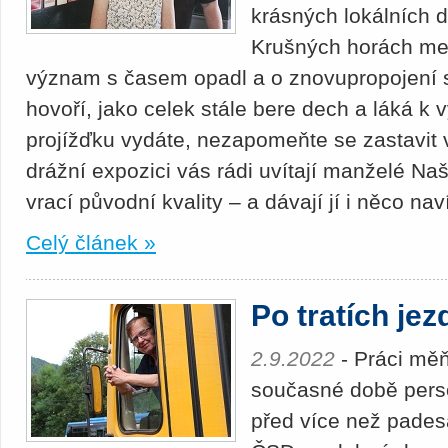
krásných lokálních d
Krušných horách mezi
význam s časem opadl a o znovupropojení 
hovoří, jako celek stále bere dech a láká k
projížďku vydáte, nezapomeňte se zastavit v
drážní expozici vás rádi uvítají manželé Na
vrací původní kvality – a dávají jí i něco nav
Celý článek »
Po tratích jez
2.9.2022
- Práci měňt
současné době person
před více než padesá