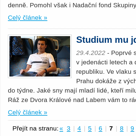
denně. Pomohl však i Nadační fond Skup
Celý článek »
Studium mu jd
29.4.2022
- Poprvé s
v jedenácti letech 
republiku. Ve vlaku s
Prahu dokáže z výcho
do týdne. Jaké sny mají mladí lidé, kteří mi
Ráž ze Dvora Králové nad Labem vám to rá
Celý článek »
Přejít na stranu:
«
3
|
4
|
5
|
6
|
7
|
8
|
9