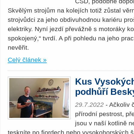
ČSD, podobné dopor
Skvělým strojům na kolejích totiž zůstal vě
strojvůdci za jeho obdivuhodnou kariéru pro
elektriky. Nyní jezdí převážně s motoráky 
spokojený,“ tvrdí. A při pohledu na jeho pr
nevěřit.
Celý článek »
Kus Vysokých 
podhůří Besk
29.7.2022
- Ačkoliv 
přírodní pestrost, př
jsou v naší kotlině 
teskníte po fjordech nebo vysokohorských š