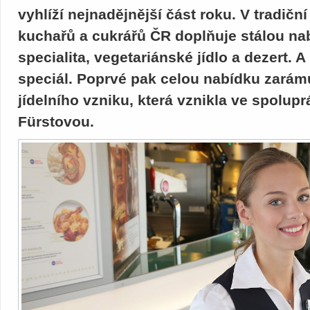
vyhlíží nejnadějnější část roku. V tradičn
kuchařů a cukrářů ČR doplňuje stálou n
specialita, vegetariánské jídlo a dezert. 
speciál. Poprvé pak celou nabídku zarám
jídelního vzniku, která vznikla ve spolupr
Fürstovou.