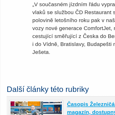
„V současném jízdním řádu vypr
vlaků se službou ČD Restaurant s
polovině letošního roku pak v naší
vozy nové generace ComfortJet, n
cestující směřující z Česka do B
i do Vídně, Bratislavy, Budapešt
Ješeta.
Další články této rubriky
Časopis Železničář
magazín, dostupný 