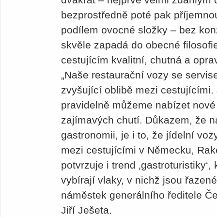
bezprostředně poté pak příjemno
podílem ovocné složky – bez konz
skvěle zapadá do obecné filosofi
cestujícím kvalitní, chutná a opra
„Naše restaurační vozy se servis
zvyšující oblibě mezi cestujícími.
pravidelně můžeme nabízet nové k
zajímavých chutí. Důkazem, že n
gastronomii, je i to, že jídelní v
mezi cestujícími v Německu, Ra
potvrzuje i trend ‚gastroturistiky‘,
vybírají vlaky, v nichž jsou řazené
náměstek generálního ředitele Č
Jiří Ješeta.