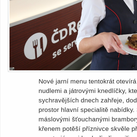
Nové jarní menu tentokrát otevírá
nudlemi a játrovými knedlíčky, kte
sychravějších dnech zahřeje, dod
prostor hlavní specialitě nabídky
máslovými šťouchanými brambory
křenem potěší příznivce skvěle p