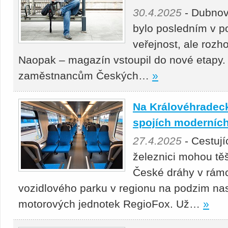
30.4.2025
- Dubnov
bylo posledním v p
veřejnost, ale roz
Naopak – magazín vstoupil do nové etapy.
zaměstnancům Českých…
»
Na Královéhradeck
spojích moderních
27.4.2025
- Cestuj
železnici mohou těš
České dráhy v rámc
vozidlového parku v regionu na podzim nas
motorových jednotek RegioFox. Už…
»