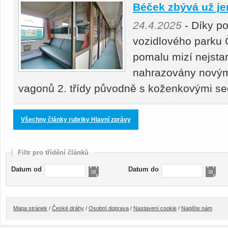
Béček zbývá už je
24.4.2025
- Díky p
vozidlového parku 
pomalu mizí nejstar
nahrazovány novými
vagonů 2. třídy původně s koženkovými s
Všechny články rubriky Hlavní zprávy
Filtr pro třídění článků
Datum od
Datum do
Mapa stránek
/
České dráhy
/
Osobní doprava
/
Nastavení cookie
/
Napište nám