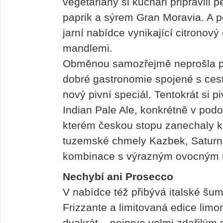
vegetariány si kuchaři připravili
paprik a sýrem Gran Moravia. A 
jarní nabídce vynikající citrono
mandlemi.
Obměnou samozřejmě neprošla pou
dobré gastronomie spojené s ces
nový pivní speciál. Tentokrát si pi
Indian Pale Ale, konkrétně v po
kterém českou stopu zanechaly 
tuzemské chmely Kazbek, Saturn
kombinace s výrazným ovocným n
Nechybí ani Prosecco
V nabídce též přibývá italské š
Frizzante a limitovaná edice lim
dvakrát – nejprve velmi zdařilým