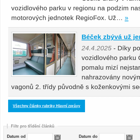
vozidlového parku v regionu na podzim nas
motorových jednotek RegioFox. Už…
»
Béček zbývá už je
24.4.2025
- Díky p
vozidlového parku 
pomalu mizí nejstar
nahrazovány novými
vagonů 2. třídy původně s koženkovými s
Všechny články rubriky Hlavní zprávy
Filtr pro třídění článků
Datum od
Datum do