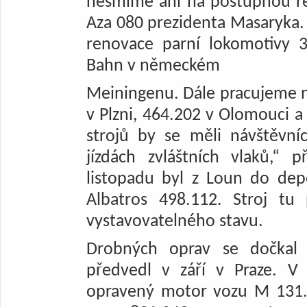
nesmíme ani na postupnou re
Aza 080 prezidenta Masaryka. 
renovace parní lokomotivy 
Bahn v německém
Meiningenu. Dále pracujeme 
v Plzni, 464.202 v Olomouci a
strojů by se měli návštěvníc
jízdách zvláštních vlaků,“ 
listopadu byl z Loun do dep
Albatros 498.112. Stroj tu
vystavovatelného stavu.
Drobných oprav se dočkal 
předvedl v září v Praze. V
opravený motor vozu M 131.1