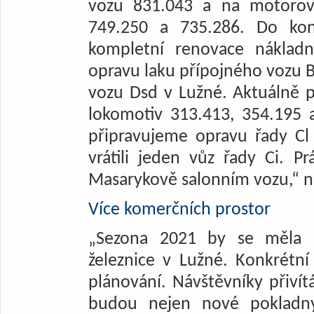
vozu 831.043 a na motorov
749.250 a 735.286. Do ko
kompletní renovace nákla
opravu laku přípojného vozu 
vozu Dsd v Lužné. Aktuálně 
lokomotiv 313.413, 354.195 
připravujeme opravu řady C
vrátili jeden vůz řady Ci. 
Masarykově salonním vozu,“ nas
Více komerčních prostor
„Sezona 2021 by se měla 
železnice v Lužné. Konkrétní
plánování. Návštěvníky přivít
budou nejen nové pokladny