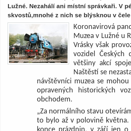
Lužné. Nezahálí ani místní správkaři. V p
skvostů,mnohé z nich se blýsknou v čele 
Koronavirová pand
Muzea v Lužné u R
Vrásky však provo
vozidel Českých 
většiny akcí spoje
Naštěstí se nezast
návštěvníci muzea se mohou v
opravených historických vo
obchodem.
„Za normálního stavu otevírá
to bylo až v polovině května
konce prázdnin, v září jen o