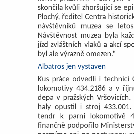
skončila kvůli zhoršující se ep
Plochý, ředitel Centra histori
návštěvníků muzea se letos
Návštěvnost muzea byla kaž
jízd zvláštních vlaků a akcí sp
byl ale výrazně omezen.“
Albatros jen vystaven
Kus práce odvedli i technici
lokomotivy 434.2186 a v říj
depa v pražských Vršovicích.
haly opustil i stroj 433.001
tendr k parní lokomotivě 4
finančně podpořilo Minister