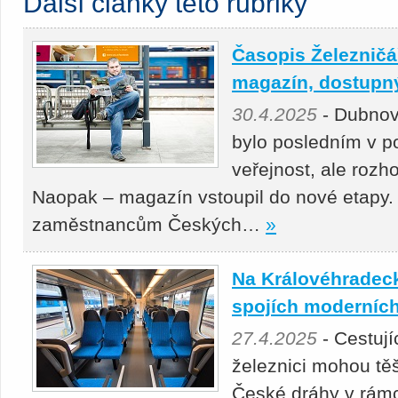
Další články této rubriky
Časopis Železničář
magazín, dostupný 
30.4.2025
- Dubnov
bylo posledním v p
veřejnost, ale roz
Naopak – magazín vstoupil do nové etapy.
zaměstnancům Českých…
»
Na Královéhradeck
spojích moderních
27.4.2025
- Cestuj
železnici mohou těš
České dráhy v rámc