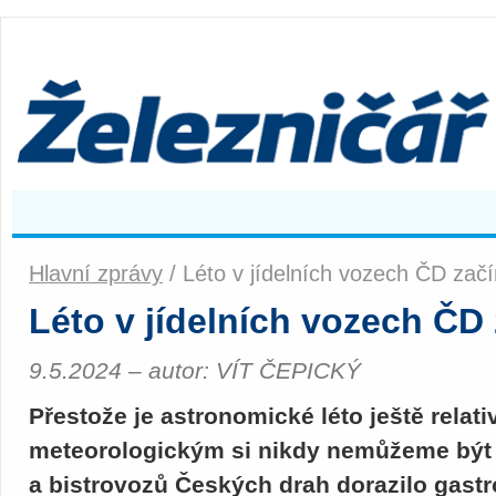
Hlavní zprávy
/ Léto v jídelních vozech ČD zač
Léto v jídelních vozech ČD
9.5.2024 – autor: VÍT ČEPICKÝ
Přestože je astronomické léto ještě relat
meteorologickým si nikdy nemůžeme být úp
a bistrovozů Českých drah dorazilo gastr