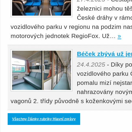
železnici mohou těš
České dráhy v rámc
vozidlového parku v regionu na podzim nas
motorových jednotek RegioFox. Už…
»
Béček zbývá už je
24.4.2025
- Díky p
vozidlového parku 
pomalu mizí nejstar
nahrazovány novými
vagonů 2. třídy původně s koženkovými s
Všechny články rubriky Hlavní zprávy