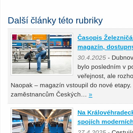
Další články této rubriky
Časopis Železničář
magazín, dostupný 
30.4.2025
- Dubnov
bylo posledním v p
veřejnost, ale roz
Naopak – magazín vstoupil do nové etapy.
zaměstnancům Českých…
»
Na Královéhradeck
spojích moderních
27.4.2025
- Cestuj