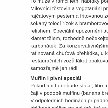
To může v rámci letní nabídky p
Milovníci těstovin a vegetariáni 
rajčatovým pestem a fritovanou z
sekaný telecí řízek s bramborovo
relishem. Speciální upozornění au
klamat tělem, rozhodně nečekejte 
karbanátek. Za konzervativnější
rafinovaná chuťová přehlídka, u k
restauračních vozů lákat opakov
samozřejmě jen rádi.
Muffin i pivní speciál
Pokud ani to nebude stačit, libo m
čaji v podobě muffinu (banana br
V odpoledních hodinách případně
oblíbená stálice na palubě, jež s