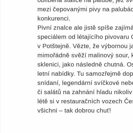
mezi čepovanými pivy na palubá
konkurenci.
Pivní znalce ale jistě spíše zajímá
speciálem od létajícího pivovaru
v Potštejně. Vězte, že výbornou j
mimořádně svěží malinový sour, k
sklenici, jako následně chutná. 
letní nabídky. Tu samozřejmě dop
snídaní, legendární svíčkové neb
či salátů na zahnání hladu nikoliv
létě si v restauračních vozech Če
všichni – tak dobrou chuť!