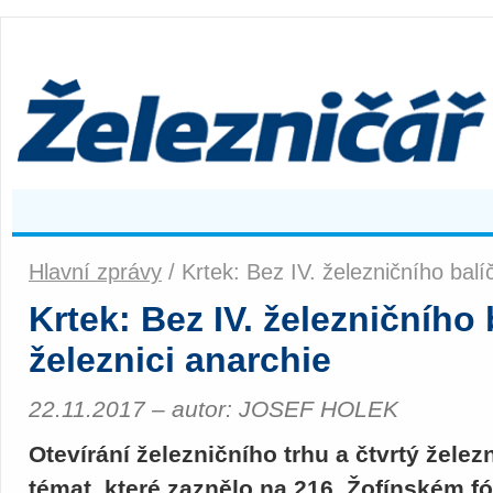
Hlavní zprávy
/ Krtek: Bez IV. železničního balí
Krtek: Bez IV. železničního
železnici anarchie
22.11.2017 – autor: JOSEF HOLEK
Otevírání železničního trhu a čtvrtý želez
témat, které zaznělo na 216. Žofínském fó