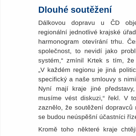
Dlouhé soutěžení
Dálkovou dopravu u ČD objed
regionální jednotlivé krajské úřa
harmonogram otevírání trhu. Čes
společnost, to nevidí jako prob
systém,“ zmínil Krtek s tím, že 
„V každém regionu je jiná politi
specifický a naše smlouvy s nimi
Nyní mají kraje jiné představ
musíme vést diskuzi,“ řekl. V t
zaznělo, že soutěžení dopravců m
se budou neúspěšní účastníci říz
Kromě toho některé kraje chtějí