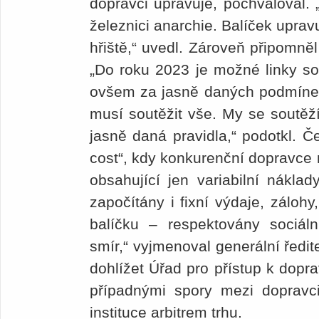
dopravci upravuje, pochvaloval. 
železnici anarchie. Balíček upravu
hřiště,“ uvedl. Zároveň připomněl
„Do roku 2023 je možné linky so
ovšem za jasně daných podmínek 
musí soutěžit vše. My se soutě
jasně daná pravidla,“ podotkl. Č
cost“, kdy konkurenční dopravce
obsahující jen variabilní nákla
započítány i fixní výdaje, zálohy
balíčku – respektovány sociální
smír,“ vyjmenoval generální ředit
dohlížet Úřad pro přístup k dopra
případnými spory mezi dopravci
instituce arbitrem trhu.