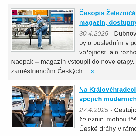
Časopis Železničář
magazín, dostupný 
30.4.2025
- Dubnov
bylo posledním v p
veřejnost, ale roz
Naopak – magazín vstoupil do nové etapy.
zaměstnancům Českých…
»
Na Královéhradeck
spojích moderních
27.4.2025
- Cestuj
železnici mohou těš
České dráhy v rámc