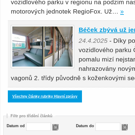
vozidlového parku v regionu na podzim nas
motorových jednotek RegioFox. Už…
»
Béček zbývá už je
24.4.2025
- Díky p
vozidlového parku 
pomalu mizí nejstar
nahrazovány novými
vagonů 2. třídy původně s koženkovými s
Všechny články rubriky Hlavní zprávy
Filtr pro třídění článků
Datum od
Datum do