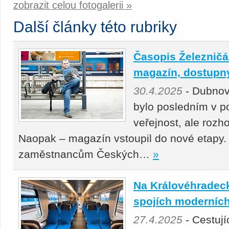
zobrazit celou fotogalerii »
Další články této rubriky
Časopis Železničář
magazín, dostupný 
30.4.2025
- Dubnov
bylo posledním v p
veřejnost, ale roz
Naopak – magazín vstoupil do nové etapy.
zaměstnancům Českých…
»
Na Královéhradeck
spojích moderních
27.4.2025
- Cestuj