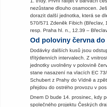
1. třídy. První railjet v barvách
nezůstane dlouho osamocen. Ješ
dorazit další jednotka, která se d
570/571 Zdeněk Fibich (Břeclav, 1
resp. Praha hl. n., 12.39 – Břecla
Od poloviny června do
Dodávky dalších kusů jsou odstu
třítýdenních intervalech. Z vnitr
jednotky uvolněny v polovině čer
stane nasazení na vlacích EC 73
Schubert z Prahy do Vídně a zpět
přejdou do ostrého provozu v pos
Dnem D bude 14. prosinec, kdy p
společného projektu Českých dr