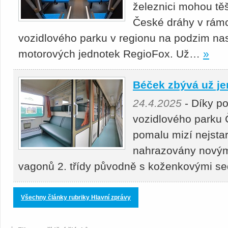
železnici mohou těš
České dráhy v rámc
vozidlového parku v regionu na podzim nas
motorových jednotek RegioFox. Už…
»
Béček zbývá už je
24.4.2025
- Díky p
vozidlového parku 
pomalu mizí nejstar
nahrazovány novými
vagonů 2. třídy původně s koženkovými s
Všechny články rubriky Hlavní zprávy