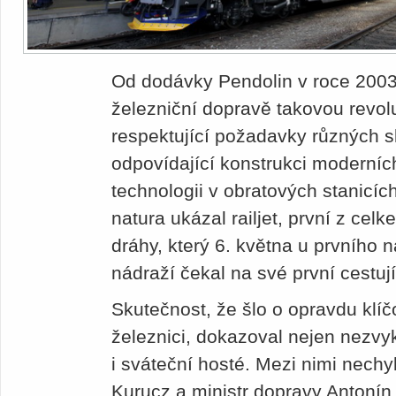
Od dodávky Pendolin v roce 2003 
železniční dopravě takovou revol
respektující požadavky různých s
odpovídající konstrukci moderních
technologii v obratových stanicíc
natura ukázal railjet, první z ce
dráhy, který 6. května u prvního 
nádraží čekal na své první cestují
Skutečnost, že šlo o opravdu klí
železnici, dokazoval nejen nezvy
i sváteční hosté. Mezi nimi nechy
Kurucz a ministr dopravy Antonín