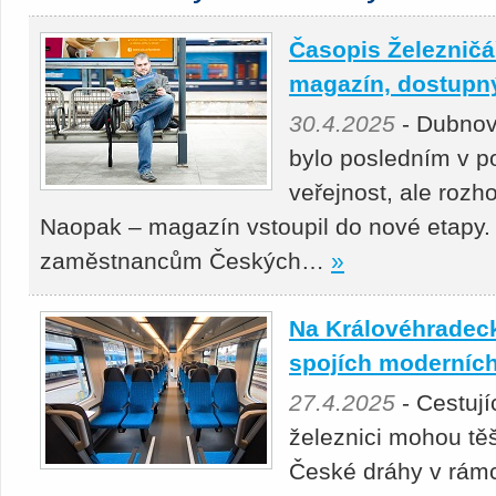
Časopis Železničář
magazín, dostupný 
30.4.2025
- Dubnov
bylo posledním v p
veřejnost, ale roz
Naopak – magazín vstoupil do nové etapy.
zaměstnancům Českých…
»
Na Královéhradeck
spojích moderních
27.4.2025
- Cestuj
železnici mohou těš
České dráhy v rámc