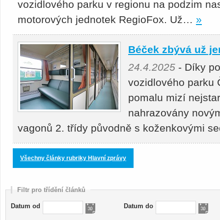
vozidlového parku v regionu na podzim nas
motorových jednotek RegioFox. Už…
»
Béček zbývá už je
24.4.2025
- Díky p
vozidlového parku 
pomalu mizí nejstar
nahrazovány novými
vagonů 2. třídy původně s koženkovými s
Všechny články rubriky Hlavní zprávy
Filtr pro třídění článků
Datum od
Datum do