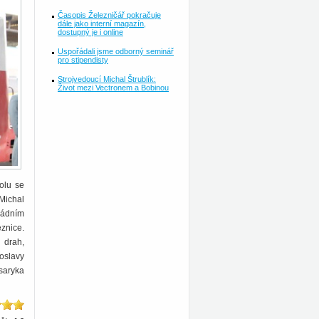
Časopis Železničář pokračuje
dále jako interní magazín,
dostupný je i online
Uspořádali jsme odborný seminář
pro stipendisty
Strojvedoucí Michal Štrublík:
Život mezi Vectronem a Bobinou
polu se
Michal
vládním
znice.
 drah,
oslavy
asaryka