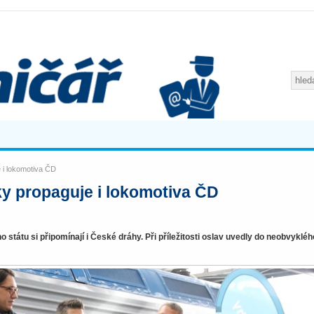
e i lokomotiva ČD
ky propaguje i lokomotiva ČD
státu si připomínají i České dráhy. Při příležitosti oslav uvedly do neobvykléh