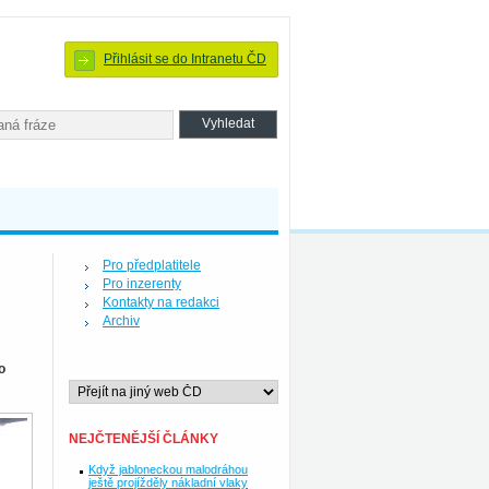
Přihlásit se do Intranetu ČD
Pro předplatitele
Pro inzerenty
Kontakty na redakci
Archiv
o
NEJČTENĚJŠÍ ČLÁNKY
Když jabloneckou malodráhou
ještě projížděly nákladní vlaky