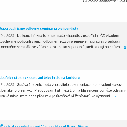
Průměrné hodnocení (5 hlas
Uspořádali jsme odborný seminář pro stipendisty
30.4.2025
- Na konci března jsme pro naše stipendisty uspořádali ČD Akademii,
abychom je podpořili v jejich odborném rozvoji a přípravě na práci strojvedoucí.
Odborného semináře se zúčastnila skupinka stipendistů, kteří studují na našich…
»
Libeňský přesmyk odstraní úzké hrdlo na koridoru
28.4.2025
- Správa železnic hledá zhotovitele dokumentace pro povolení stavby
Libeňského přesmyku. Přebudování trati mezi Libní a Malešicemi pomůže odstranit
kritické místo, které dnes představuje úrovňové křížení vlaků ve východní…
»
SŽ vybrala stavitele první části rychlotrati Brno - Přerov