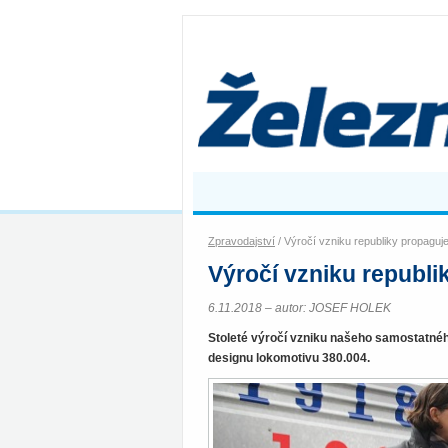
Zpravodajství
/ Výročí vzniku republiky propaguj
Výročí vzniku republi
6.11.2018 – autor: JOSEF HOLEK
Stoleté výročí vzniku našeho samostatného 
designu lokomotivu 380.004.