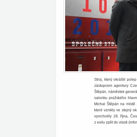
Stroj, který okrášlil pol
zástupcem agentury Czec
Štěpán, náměstek generál
salonku pražského hlavní
Michal Štěpán na místě 
které vznikly ve stejný 
vyvrcholily 28. října, Č
z exilu zpět do vlasti (i