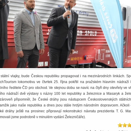
ep státní vlajky, bude Českou republiku propagovat i na mezinárodních linkách. S
hTourism lokomotivu ve čtvrtek 25. října pokřtil na pražském hlavním nádraží 
ního ředitele ČD pro obchod. Ve stejnou dobu se navíc na čtyři dny otevřely ve 
ho nádraží dvě výstavy s názvy 100 let republiky a železnice a Masaryk a žele
zároveň připomněl, že České dráhy jsou nástupcem Československých státních
okamžik jako naše republika a dnes jsou stále hrdým národním dopravcem. Ačkoli 
eské dráhy ještě na prosinec připravují rekonstrukci návratu prezidenta T. G. M
nformovali jsme podrobně v minulém vydání Železničáře).