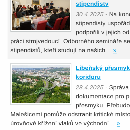
stipendisty
30.4.2025
- Na kon
stipendisty uspořá
podpořili v jejich 
práci strojvedoucí. Odborného semináře se
stipendistů, kteří studují na našich…
»
Libeňský přesmyk 
koridoru
28.4.2025
- Správa
dokumentace pro p
přesmyku. Přebudová
Malešicemi pomůže odstranit kritické místo
úrovňové křížení vlaků ve východní…
»