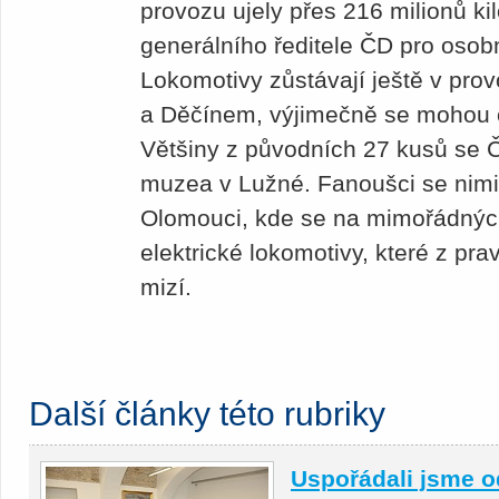
provozu ujely přes 216 milionů ki
generálního ředitele ČD pro osobn
Lokomotivy zůstávají ještě v pro
a Děčínem, výjimečně se mohou ob
Většiny z původních 27 kusů se Č
muzea v Lužné. Fanoušci se nimi r
Olomouci, kde se na mimořádných 
elektrické lokomotivy, které z pr
mizí.
Další články této rubriky
Uspořádali jsme o