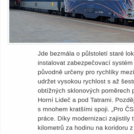
Jde bezmála o půlstoletí staré lo
instalovat zabezpečovací systém 
původně určeny pro rychlíky mez
udržet vysokou rychlost s až šes
obtížných sklonových poměrech 
Horní Lideč a pod Tatrami. Později 
s mnohem kratšími spoji. „Pro Č
práce. Díky modernizaci zajistily
kilometrů za hodinu na koridoru 