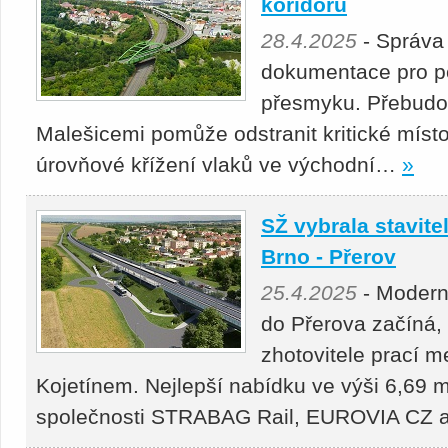
koridoru
28.4.2025
- Správa
dokumentace pro p
přesmyku. Přebudová
Malešicemi pomůže odstranit kritické místo
úrovňové křížení vlaků ve východní…
»
SŽ vybrala stavitel
Brno - Přerov
25.4.2025
- Moderni
do Přerova začíná,
zhotovitele prací 
Kojetínem. Nejlepší nabídku ve výši 6,69 m
společnosti STRABAG Rail, EUROVIA CZ