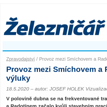
Zpravodajství
/ Provoz mezi Smíchovem a Rado
Provoz mezi Smíchovem a 
výluky
18.5.2020 – autor: JOSEF HOLEK Vizuali
V polovině dubna se na frekventované t
a Radotínem začalo kvůli stavebním pracím