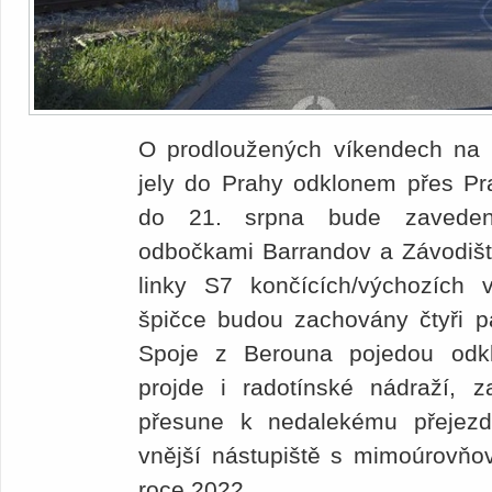
O prodloužených víkendech na p
jely do Prahy odklonem přes Pr
do 21. srpna bude zaveden
odbočkami Barrandov a Závodiště
linky S7 končících/výchozích 
špičce budou zachovány čtyři p
Spoje z Berouna pojedou odk
projde i radotínské nádraží, 
přesune k nedalekému přejezdu
vnější nástupiště s mimoúrovňo
roce 2022.