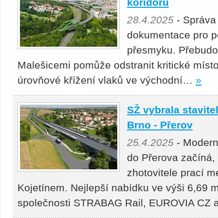
koridoru
28.4.2025
- Správa
dokumentace pro p
přesmyku. Přebudová
Malešicemi pomůže odstranit kritické místo
úrovňové křížení vlaků ve východní…
»
SŽ vybrala stavitel
Brno - Přerov
25.4.2025
- Moderni
do Přerova začíná,
zhotovitele prací 
Kojetínem. Nejlepší nabídku ve výši 6,69 m
společnosti STRABAG Rail, EUROVIA CZ