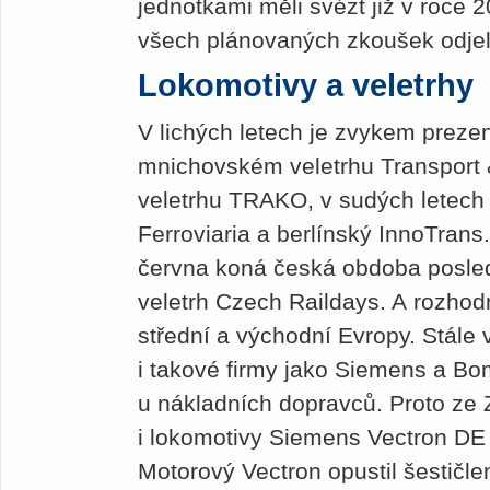
jednotkami měli svézt již v roce
všech plánovaných zkoušek odjel
Lokomotivy a veletrhy
V lichých letech je zvykem preze
mnichovském veletrhu Transport
veletrhu TRAKO, v sudých letech 
Ferroviaria a berlínský InnoTran
června koná česká obdoba posle
veletrh Czech Raildays. A rozhodně
střední a východní Evropy. Stále v
i takové firmy jako Siemens a Bom
u nákladních dopravců. Proto ze 
i lokomotivy Siemens Vectron DE
Motorový Vectron opustil šestičle