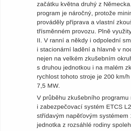
začátku května druhý z Německa.
program je náročný, protože min
prováděly příprava a vlastní zko
třísměnném provozu. Plně využity
II. V ranní a někdy i odpolední s
i stacionární ladění a hlavně v noc
nejen na velkém zkušebním okruh
s druhou jednotkou i na malém z
rychlost tohoto stroje je 200 km/
7,5 MW.
V průběhu zkušebního programu 
i zabezpečovací systém ETCS L2
střídavým napěťovým systémem 1
jednotka z rozsáhlé rodiny spoleh