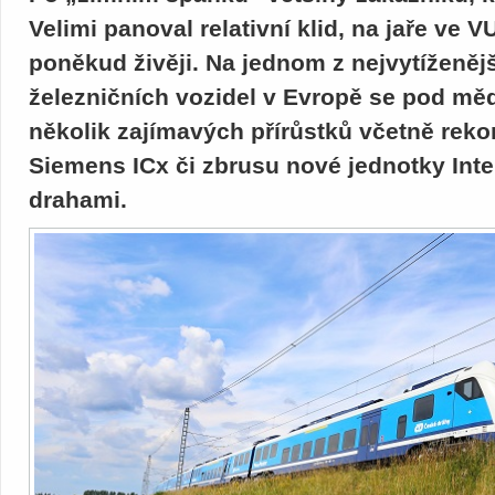
Velimi panoval relativní klid, na jaře ve 
poněkud živěji. Na jednom z nejvytíženěj
železničních vozidel v Evropě se pod mě
několik zajímavých přírůstků včetně reko
Siemens ICx či zbrusu nové jednotky Int
drahami.