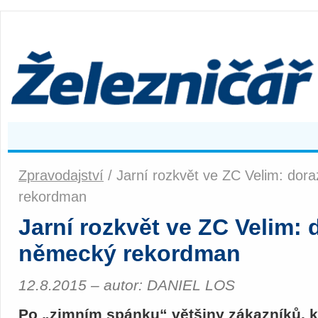
Zpravodajství
/ Jarní rozkvět ve ZC Velim: dora
rekordman
Jarní rozkvět ve ZC Velim: d
německý rekordman
12.8.2015 – autor: DANIEL LOS
Po „zimním spánku“ většiny zákazníků, 