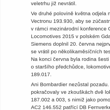
veletrhu již nevrátil.
Ve druhé polovině května odjela n
Vectronu 193.930, aby se zúčast
v rámci mezinárodní konference
Locomotives 2015 v polském Gdaň
Siemens doplnil 20. června nejpr
se vrátil po několikaměsíčních t
Na konci června byla rodina šesti
o staršího předchůdce, lokomotiv
189.017.
Ani Bombardier nezůstal pozadu.
pokračovaly ve zkouškách dvě l
187.002 a 003, s nimiž jako pom
AC2 146.552 patřící DB Fernverke