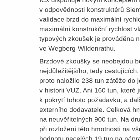
v odpovědnosti konstruktérů Sie
validace brzd do maximální rychl
maximální konstrukční rychlost vl
typových zkoušek je prováděna 
ve Wegberg-Wildenrathu.
Brzdové zkoušky se ne­obejdou b
nejdůležitějšího, tedy cestujícíc
proto naložilo 238 tun zátěže do 
v historii VUZ. Ani 160 tun, které 
k pokrytí tohoto požadavku, a dal
externího dodavatele. Celková hm
na neuvěřitelných 900 tun. Na druh
při rozložení této hmotnosti na 
hodnotu necelých 19 tun na nápra