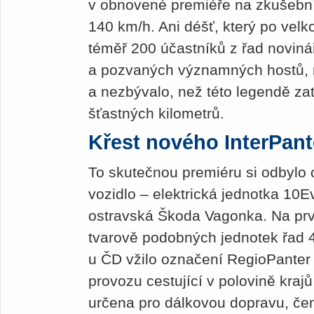
v obnovené premiéře na zkušební 
140 km/h. Ani déšť, který po velko
téměř 200 účastníků z řad noviná
a pozvaných významných hostů, n
a nezbývalo, než této legendě za
šťastných kilometrů.
Křest nového InterPant
To skutečnou premiéru si odbylo 
vozidlo – elektrická jednotka 10Ev
ostravská Škoda Vagonka. Na prv
tvarově podobných jednotek řad 4
u ČD vžilo označení RegioPanter a
provozu cestující v polovině kraj
určena pro dálkovou dopravu, če