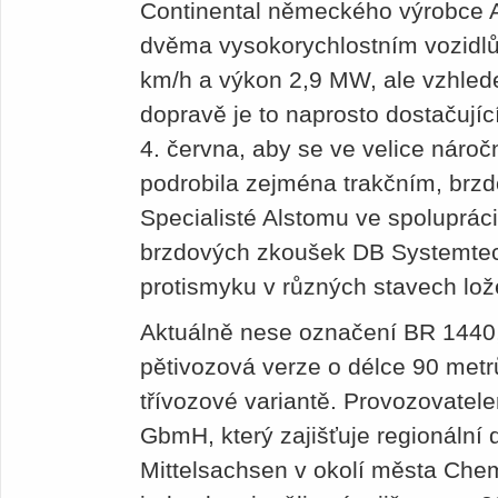
Continental německého výrobce A
dvěma vysokorychlostním vozidlů
km/h a výkon 2,9 MW, ale vzhlede
dopravě je to naprosto dostačujíc
4. června, aby se ve velice náro
podrobila zejména trakčním, br
Specialisté Alstomu ve spoluprá
brzdových zkoušek DB Systemtech
protismyku v různých stavech lož
Aktuálně nese označení BR 1440
pětivozová verze o délce 90 metrů
třívozové variantě. Provozovate
GbmH, který zajišťuje regionáln
Mittelsachsen v okolí města Chemn