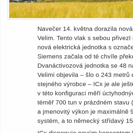
Navečer 14. května dorazila nov
Velim. Tento vlak s sebou přivez
nová elektrická jednotka s ozna
Siemens začala od té chvíle přek
Dvanáctivozová jednotka se 48 ná
Velimi objevila – šlo o 243 metr
stejného výrobce – ICx je ale ješt
v této konfiguraci měří úctyhodný
téměř 700 tun v prázdném stavu (
a jmenovitý výkon je maximálně 
systém, a to německý střídavý 1
ICx disponuje novým konceptem b