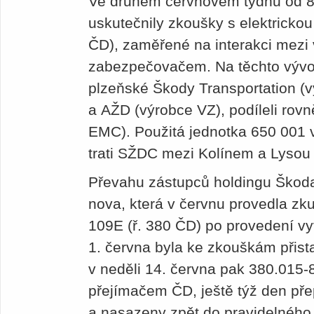
Ve druhém červnovém týdnu od 8.
uskutečnily zkoušky s elektrickou
ČD), zaměřené na interakci mezi
zabezpečovačem. Na těchto vývo
plzeňské Škody Transportation (v
a AŽD (výrobce VZ), podíleli rov
EMC). Použitá jednotka 650 001 v
trati SŽDC mezi Kolínem a Lyso
Převahu zástupců holdingu Škod
nova, která v červnu provedla zk
109E (ř. 380 ČD) po provedení v
1. června byla ke zkouškám přist
v neděli 14. června pak 380.015-
přejímačem ČD, ještě týž den p
a nasazeny zpět do pravidelného