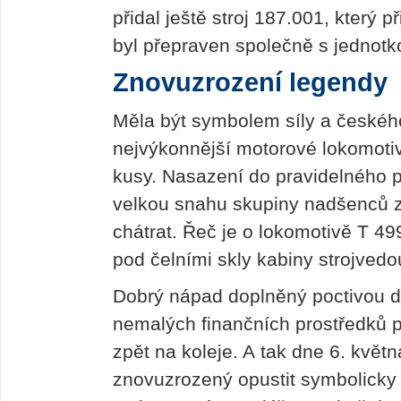
přidal ještě stroj 187.001, který p
byl přepraven společně s jednotk
Znovuzrození legendy
Měla být symbolem síly a českého
nejvýkonnější motorové lokomoti
kusy. Nasazení do pravidelného p
velkou snahu skupiny nadšenců z
chátrat. Řeč je o lokomotivě T 49
pod čelními skly kabiny strojvedo
Dobrý nápad doplněný poctivou d
nemalých finančních prostředků p
zpět na koleje. A tak dne 6. květ
znovuzrozený opustit symbolicky 