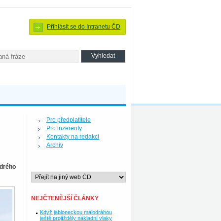
Přihlásit se do Intranetu ČD
Pro předplatitele
Pro inzerenty
Kontakty na redakci
Archiv
odrého
NEJČTENĚJŠÍ ČLÁNKY
Když jabloneckou malodráhou
ještě projížděly nákladní vlaky