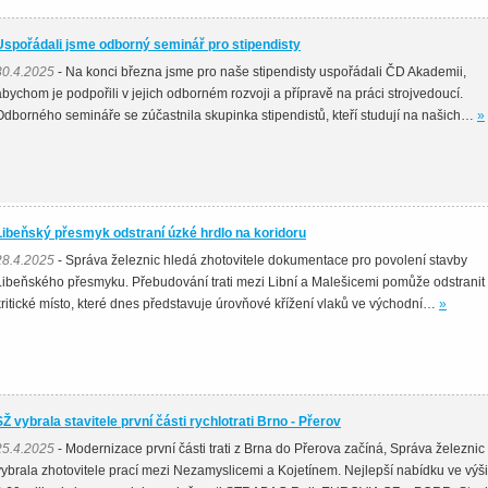
Uspořádali jsme odborný seminář pro stipendisty
30.4.2025
- Na konci března jsme pro naše stipendisty uspořádali ČD Akademii,
abychom je podpořili v jejich odborném rozvoji a přípravě na práci strojvedoucí.
Odborného semináře se zúčastnila skupinka stipendistů, kteří studují na našich…
»
Libeňský přesmyk odstraní úzké hrdlo na koridoru
28.4.2025
- Správa železnic hledá zhotovitele dokumentace pro povolení stavby
Libeňského přesmyku. Přebudování trati mezi Libní a Malešicemi pomůže odstranit
kritické místo, které dnes představuje úrovňové křížení vlaků ve východní…
»
SŽ vybrala stavitele první části rychlotrati Brno - Přerov
25.4.2025
- Modernizace první části trati z Brna do Přerova začíná, Správa železnic
vybrala zhotovitele prací mezi Nezamyslicemi a Kojetínem. Nejlepší nabídku ve výši