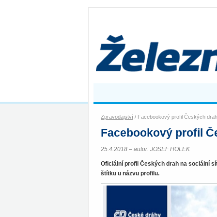
Zpravodajství
/ Facebookový profil Českých drah
Facebookový profil Č
25.4.2018 – autor: JOSEF HOLEK
Oficiální profil Českých drah na sociální 
štítku u názvu profilu.