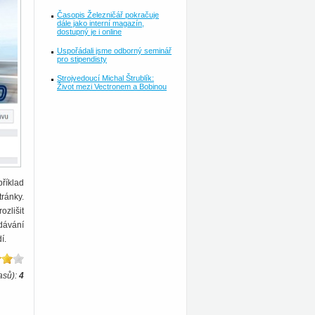
Časopis Železničář pokračuje
dále jako interní magazín,
dostupný je i online
Uspořádali jsme odborný seminář
pro stipendisty
Strojvedoucí Michal Štrublík:
Život mezi Vectronem a Bobinou
příklad
ránky.
ozlišit
dávání
í.
asů):
4