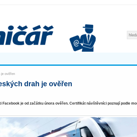
 je ověřen
eských drah je ověřen
síti Facebook je od začátku února ověřen. Certifikát návštěvníci poznají podle m