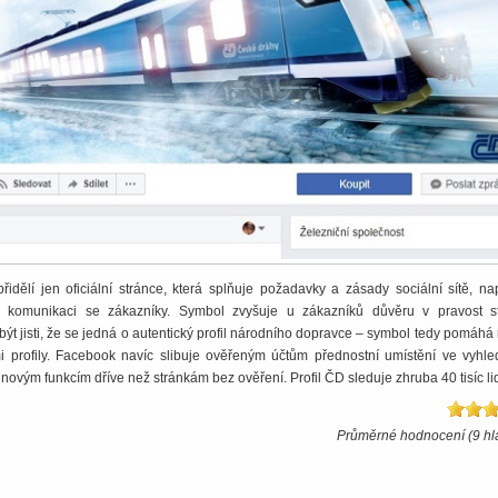
idělí jen oficiální stránce, která splňuje požadavky a zásady sociální sítě, na
komunikaci se zákazníky. Symbol zvyšuje u zákazníků důvěru v pravost st
ýt jisti, že se jedná o autentický profil národního dopravce – symbol tedy pomáhá r
i profily. Facebook navíc slibuje ověřeným účtům přednostní umístění ve vyhle
novým funkcím dříve než stránkám bez ověření. Profil ČD sleduje zhruba 40 tisíc lid
Průměrné hodnocení (9 hl