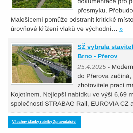
dokumentace pro p
přesmyku. Přebudová
Malešicemi pomůže odstranit kritické místo
úrovňové křížení vlaků ve východní…
»
SŽ vybrala stavitel
Brno - Přerov
25.4.2025
- Moderni
do Přerova začíná,
zhotovitele prací 
Kojetínem. Nejlepší nabídku ve výši 6,69 m
společnosti STRABAG Rail, EUROVIA CZ
Všechny články rubriky Zpravodajství