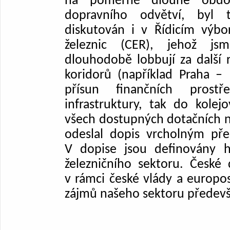
na poměrně dlouhé obdob
dopravního odvětví, byl 
diskutován i v Řídicím výbo
železnic (CER), jehož j
dlouhodobě lobbují za další
koridorů (například Praha – 
přísun finančních prost
infrastruktury, tak do kole
všech dostupných dotačních n
odeslal dopis vrcholným pře
V dopise jsou definovány h
železničního sektoru. České 
v rámci české vlády a europo
zájmů našeho sektoru předevš