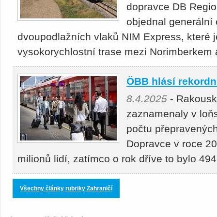
dopravce DB Regio 
objednal generální 
dvoupodlažních vlaků NIM Express, které j
vysokorychlostní trase mezi Norimberke
ÖBB hlásí rekordní
8.4.2025
- Rakousk
zaznamenaly v loňs
počtu přepravených 
Dopravce v roce 20
milionů lidí, zatímco o rok dříve to bylo 4
Všechny články rubriky Zahraničí