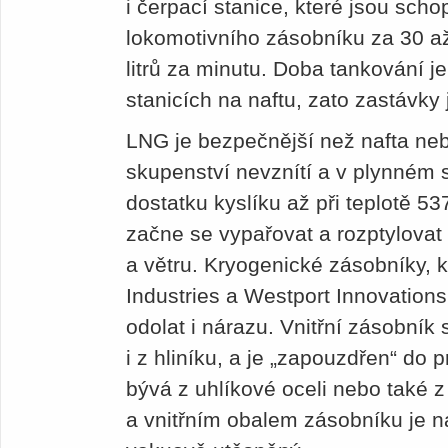
i čerpací stanice, které jsou scho
lokomotivního zásobníku za 30 až
litrů za minutu. Doba tankování j
stanicích na naftu, zato zastávky
LNG je bezpečnější než nafta ne
skupenství nevznítí a v plynném s
dostatku kyslíku až při teplotě 5
začne se vypařovat a rozptylovat d
a větru. Kryogenické zásobníky, k
Industries a Westport Innovations
odolat i nárazu. Vnitřní zásobník 
i z hliníku, a je „zapouzdřen“ do 
bývá z uhlíkové oceli nebo také 
a vnitřním obalem zásobníku je 