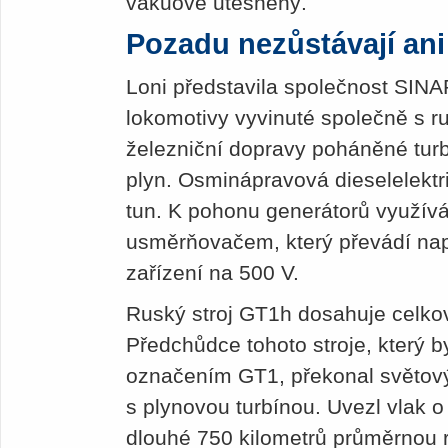
vakuově utěsněný.
Pozadu nezůstávají an
Loni představila společnost SIN
lokomotivy vyvinuté společně s
železniční dopravy poháněné tur
plyn. Osminápravová dieselelekt
tun. K pohonu generátorů využív
usměrňovačem, který převádí napě
zařízení na 500 V.
Ruský stroj GT1h dosahuje celk
Předchůdce tohoto stroje, který 
označením GT1, překonal světový
s plynovou turbínou. Uvezl vlak o 
dlouhé 750 kilometrů průměrnou r