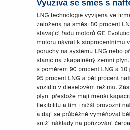
Využívá se směs s naft
LNG technologie vyvíjená ve firm
založena na směsi 80 procent LN
stávající řadu motorů GE Evoluti
motoru návrat k stoprocentnímu v
poruchy na systému LNG nebo při
stanic na zkapalněný zemní plyn
s poměrem 90 procent LNG a 10 p
95 procent LNG a pět procent naf
vozidlo v dieselovém režimu. Zá
plyn, přestože mají menší kapacit
flexibilitu a tím i nižší provozní 
a dají se průběžně vyměňovat b
sníží náklady na pořizování čerpac