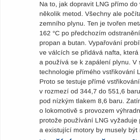
Na to, jak dopravit LNG přímo do
několik metod. Všechny ale počít
zemního plynu. Ten je tvořen m
162 °C po předchozím odstranění 
propan a butan. Vypařování probí
ve válcích se přidává nafta, kter
a používá se k zapálení plynu. V
technologie přímého vstřikování
Proto se testuje přímé vstřiková
v rozmezí od 344,7 do 551,6 bar
pod nízkým tlakem 8,6 baru. Zatí
o lokomotivě s provozem výhradn
protože používání LNG vyžaduje p
a existující motory by musely bý