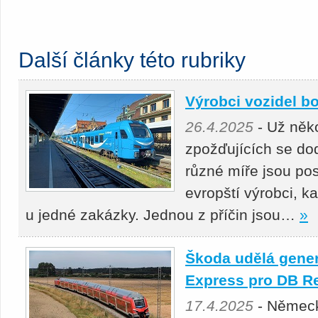
Další články této rubriky
Výrobci vozidel bo
26.4.2025
- Už něko
zpožďujících se do
různé míře jsou pos
evropští výrobci, k
u jedné zakázky. Jednou z příčin jsou…
»
Škoda udělá gener
Express pro DB R
17.4.2025
- Německ