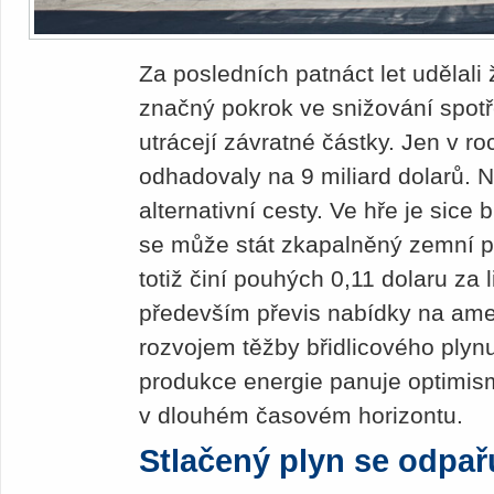
Za posledních patnáct let udělali
značný pokrok ve snižování spotře
utrácejí závratné částky. Jen v r
odhadovaly na 9 miliard dolarů. Ne
alternativní cesty. Ve hře je sice
se může stát zkapalněný zemní p
totiž činí pouhých 0,11 dolaru za 
především převis nabídky na am
rozvojem těžby břidlicového plyn
produkce energie panuje optimis
v dlouhém časovém horizontu.
Stlačený plyn se odpař