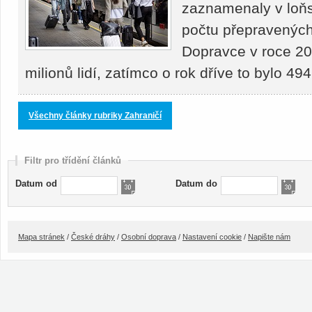
zaznamenaly v loňs
počtu přepravených 
Dopravce v roce 20
milionů lidí, zatímco o rok dříve to bylo 4
Všechny články rubriky Zahraničí
Filtr pro třídění článků
Datum od
Datum do
Mapa stránek
/
České dráhy
/
Osobní doprava
/
Nastavení cookie
/
Napište nám