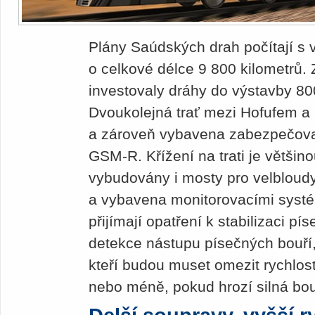
Plány Saúdských drah počítají s 
o celkové délce 9 800 kilometrů. 
investovaly dráhy do výstavby 80
Dvoukolejná trať mezi Hofufem a
a zároveň vybavena zabezpečov
GSM-R. Křížení na trati je větši
vybudovány i mosty pro velbloudy
a vybavena monitorovacími syst
přijímají opatření k stabilizaci p
detekce nástupu písečných bouří,
kteří budou muset omezit rychlos
nebo méně, pokud hrozí silná bou