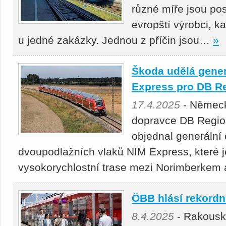
různé míře jsou pos
evropští výrobci, k
u jedné zakázky. Jednou z příčin jsou…
»
Škoda udělá gener
Express pro DB R
17.4.2025
- Německ
dopravce DB Regio 
objednal generální 
dvoupodlažních vlaků NIM Express, které j
vysokorychlostní trase mezi Norimberke
ÖBB hlásí rekordní
8.4.2025
- Rakousk