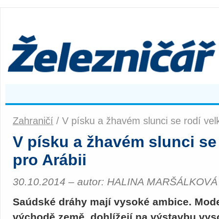
Zahraničí
/ V písku a žhavém slunci se rodí velk
V písku a žhavém slunci se 
pro Arábii
30.10.2014 – autor: HALINA MARŠÁLKOVÁ
Saúdské dráhy mají vysoké ambice. Modern
východě země, dohlížejí na výstavbu vys