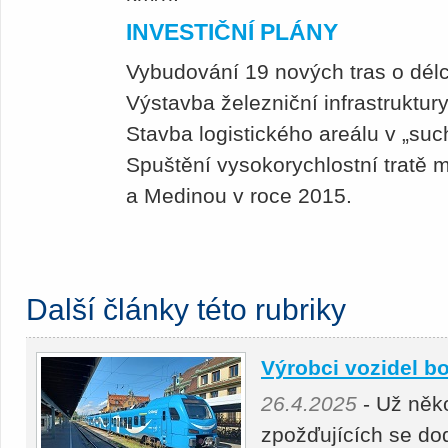
INVESTIČNÍ PLÁNY
Vybudování 19 nových tras o dél
Výstavba železniční infrastruktury
Stavba logistického areálu v „suc
Spuštění vysokorychlostní tratě
a Medinou v roce 2015.
Další články této rubriky
Výrobci vozidel bo
26.4.2025
- Už něko
zpožďujících se do