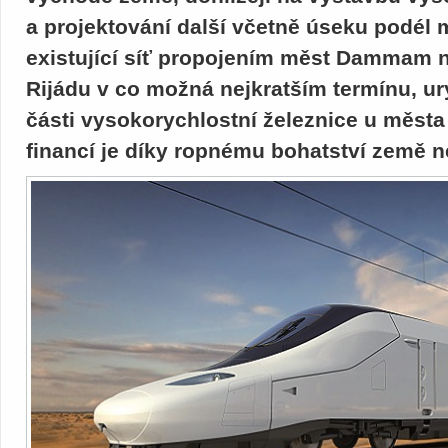
a projektování další včetně úseku podél m
existující síť propojením měst Dammam n
Rijádu v co možná nejkratším termínu, ur
části vysokorychlostní železnice u měst
financí je díky ropnému bohatství země ne