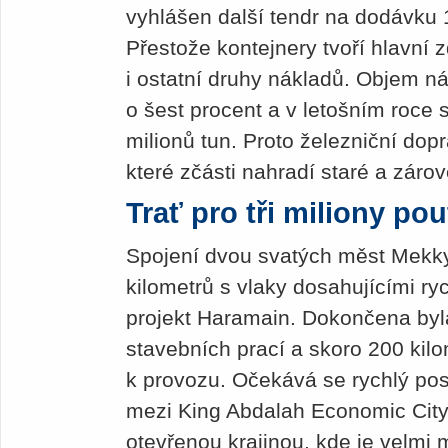
vyhlášen další tendr na dodávku
Přestože kontejnery tvoří hlavní 
i ostatní druhy nákladů. Objem ná
o šest procent a v letošním roce 
milionů tun. Proto železniční dop
které zčásti nahradí staré a zárov
Trať pro tři miliony po
Spojení dvou svatých měst Mekky
kilometrů s vlaky dosahujícími ryc
projekt Haramain. Dokončena byla
stavebních prací a skoro 200 kilo
k provozu. Očekává se rychlý pos
mezi King Abdalah Economic City
otevřenou krajinou, kde je velmi m