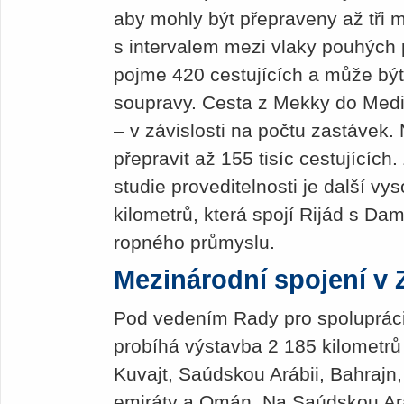
aby mohly být přepraveny až tři m
s intervalem mezi vlaky pouhých 
pojme 420 cestujících a může bý
soupravy. Cesta z Mekky do Medi
– v závislosti na počtu zastávek. 
přepravit až 155 tisíc cestujících
studie proveditelnosti je další vy
kilometrů, která spojí Rijád s D
ropného průmyslu.
Mezinárodní spojení v 
Pod vedením Rady pro spoluprác
probíhá výstavba 2 185 kilometrů 
Kuvajt, Saúdskou Arábii, Bahrajn
emiráty a Omán. Na Saúdskou Ará