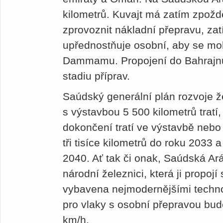
kilometrů. Kuvajt má zatím zpožd
zprovoznit nákladní přepravu, za
upřednostňuje osobní, aby se moh
Dammamu. Propojení do Bahrajnu
stadiu příprav.
Saúdský generální plán rozvoje ž
s výstavbou 5 500 kilometrů tratí
dokončení tratí ve výstavbě neb
tři tisíce kilometrů do roku 2033 
2040. Ať tak či onak, Saúdská Ará
národní železnici, která ji propoj
vybavena nejmodernějšími techno
pro vlaky s osobní přepravou bud
km/h.