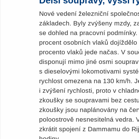
Delší soupravy, vyšší r
Nové vedení železniční společnos
základech. Byly zvýšeny mzdy, z
se dohled na pracovní podmínky.
procent osobních vlaků dojíždělo
procento vlaků jede načas. V so
disponují mimo jiné osmi soupra
s dieselovými lokomotivami systé
rychlost omezena na 130 km/h. J
i zvýšení rychlosti, proto v chla
zkoušky se soupravami bez cestuj
zkoušky jsou naplánovány na čer
poloostrově nesnesitelná vedra. 
zkrátit spojení z Dammamu do Rij
hodiny.