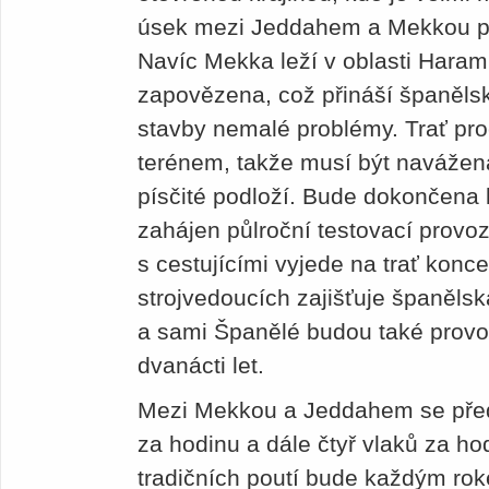
úsek mezi Jeddahem a Mekkou pro
Navíc Mekka leží v oblasti Haram
zapovězena, což přináší španěls
stavby nemalé problémy. Trať pr
terénem, takže musí být navážena
písčité podloží. Bude dokončena
zahájen půlroční testovací provoz
s cestujícími vyjede na trať konc
strojvedoucích zajišťuje španěls
a sami Španělé budou také provo
dvanácti let.
Mezi Mekkou a Jeddahem se před
za hodinu a dále čtyř vlaků za h
tradičních poutí bude každým rok