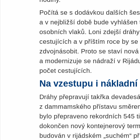
Počítá se s dodávkou dalších šes
a v nejbližší době bude vyhlášen
osobních vlaků. Loni zdejší dráhy
cestujících a v příštím roce by 
zdvojnásobit. Proto se staví nová 
a modernizuje se nádraží v Rijád
počet cestujících.
Na vzestupu i nákladní
Dráhy přepravují takřka devadesá
z dammamského přístavu směrem 
bylo přepraveno rekordních 545 ti
dokončen nový kontejnerový termin
budován v rijádském „suchém“ př