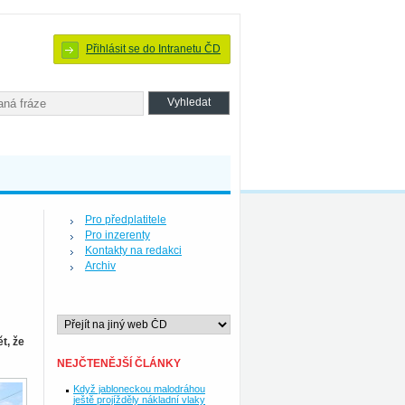
Přihlásit se do Intranetu ČD
Pro předplatitele
Pro inzerenty
Kontakty na redakci
Archiv
t, že
NEJČTENĚJŠÍ ČLÁNKY
Když jabloneckou malodráhou
ještě projížděly nákladní vlaky