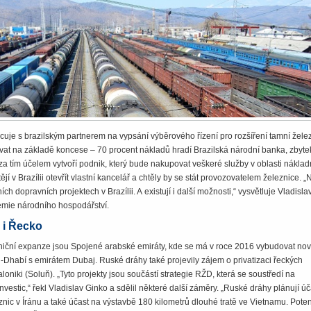
je s brazilským partnerem na vypsání výběrového řízení pro rozšíření tamní želez
zovat na základě koncese – 70 procent nákladů hradí Brazilská národní banka, zbyte
 za tím účelem vytvoří podnik, který bude nakupovat veškeré služby v oblasti náklad
jí v Brazílii otevřít vlastní kancelář a chtěly by se stát provozovatelem železnice. 
ních dopravních projektech v Brazílii. A existují i další možnosti,“ vysvětluje Vladisla
emie národního hospodářství.
y i Řecko
niční expanze jsou Spojené arabské emiráty, kde se má v roce 2016 vybudovat nov
u-Dhabí s emirátem Dubaj. Ruské dráhy také projevily zájem o privatizaci řeckých
loniki (Soluň). „Tyto projekty jsou součástí strategie RŽD, která se soustředí na
nvestic,“ řekl Vladislav Ginko a sdělil některé další záměry. „Ruské dráhy plánují ú
eznic v Íránu a také účast na výstavbě 180 kilometrů dlouhé tratě ve Vietnamu. Poten