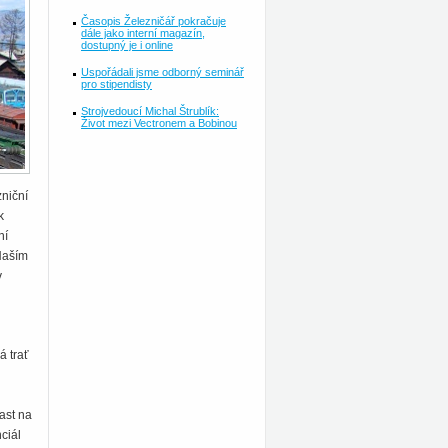
Časopis Železničář pokračuje
dále jako interní magazín,
dostupný je i online
Uspořádali jsme odborný seminář
pro stipendisty
Strojvedoucí Michal Štrublík:
Život mezi Vectronem a Bobinou
niční
k
ní
„Naším
v
á trať
čast na
ciál