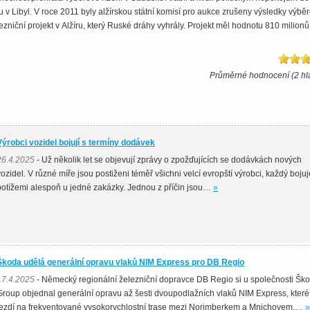
 v Libyi. V roce 2011 byly alžírskou státní komisí pro aukce zrušeny výsledky výb
zniční projekt v Alžíru, který Ruské dráhy vyhrály. Projekt měl hodnotu 810 milionů
Průměrné hodnocení (2 hl
Výrobci vozidel bojují s termíny dodávek
26.4.2025
- Už několik let se objevují zprávy o zpožďujících se dodávkách nových
vozidel. V různé míře jsou postiženi téměř všichni velcí evropští výrobci, každý bojuj
potížemi alespoň u jedné zakázky. Jednou z příčin jsou…
»
Škoda udělá generální opravu vlaků NIM Express pro DB Regio
17.4.2025
- Německý regionální železniční dopravce DB Regio si u společnosti Šk
Group objednal generální opravu až šesti dvoupodlažních vlaků NIM Express, které
jezdí na frekventované vysokorychlostní trase mezi Norimberkem a Mnichovem.…
»