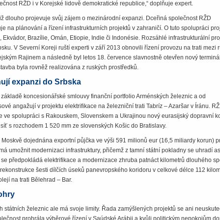
lečnost RŽD i v Korejské lidově demokratické republice,“ doplňuje expert.
iž dlouho projevuje svůj zájem o mezinárodní expanzi. Dceřiná společnost RŽD
je na plánování a řízení infrastrukturních projektů v zahraničí. O tuto spolupráci pro
kvádor, Brazílie, Omán, Etiopie, Indie či Indonésie. Rozsáhlé infrastrukturální pro
bsku. V Severní Koreji ruští experti v září 2013 obnovili řízení provozu na trati mezi
rejským Rajinem a následně byl letos 18. července slavnostně otevřen nový terminá
ýstavba byla rovněž realizována z ruských prostředků.
nují expanzi do Srbska
 základě koncesionářské smlouvy finanční portfolio Arménských železnic a od
é angažují v projektu elektrifikace na železniční trati Tabríz – Azaršar v Íránu. R
je ve spolupráci s Rakouskem, Slovenskem a Ukrajinou nový eurasijský dopravní ko
í síť s rozchodem 1 520 mm ze slovenských Košic do Bratislavy.
 Moskvě dojednána exportní půjčka ve výši 591 milionů eur (16,5 miliardy korun) p
má umožnit modernizaci infrastruktury, přičemž z tamní státní pokladny se uhradí as
 se předpokládá elektrifikace a modernizace zhruba patnáct kilometrů dlouhého sp
rekonstrukce šesti dílčích úseků panevropského koridoru v celkové délce 112 kilo
ejí na trati Bělehrad – Bar.
ohry
 státních železnic ale má svoje limity. Řada zamýšlených projektů se ani ne­uskute
lečnost prohrála výběrové řízení v Saúdské Arábii a kvůli politickým nepokojům do