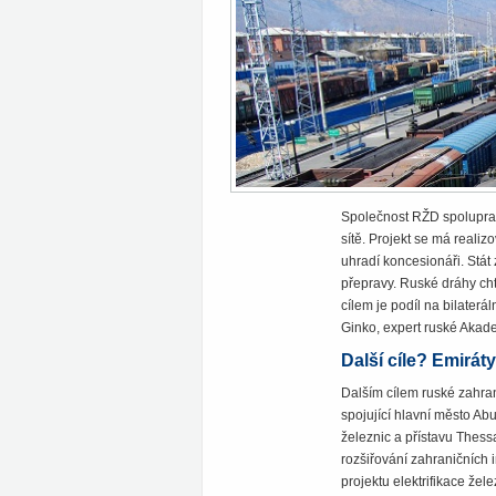
Společnost RŽD spolupracu
sítě. Projekt se má reali
uhradí koncesionáři. Stát
přepravy. Ruské dráhy chtě
cílem je podíl na bilaterál
Ginko, expert ruské Akad
Další cíle? Emirát
Dalším cílem ruské zahra
spojující hlavní město Ab
železnic a přístavu Thessa
rozšiřování zahraničních i
projektu elektrifikace žel