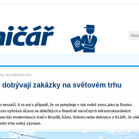
zky na světovém trhu
, dobývají zakázky na světovém trhu
estačí. A to ani v případě, že se pohybuje v tak velké zemi, jako je Rusko.
asto vyhrává účasti na důležitých a finančně náročných infrastrukturálních
u být modernizace tratí v Brazílii, Íránu, Srbsku nebo dokonce v KLDR. Je vidě
lním trhu velký význam.