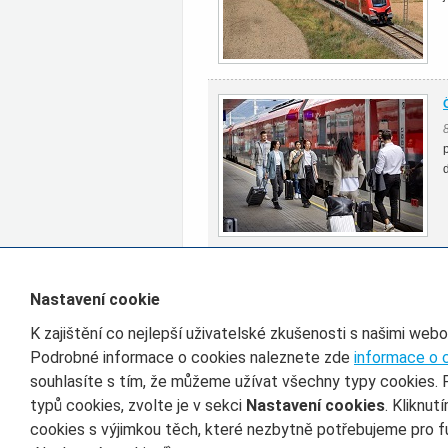
Všechny články rubriky Zahraničí
Nastavení cookie
K zajištění co nejlepší uživatelské zkušenosti s našimi web
Filtr pro třídění článků
Podrobné informace o cookies naleznete zde
informace o 
souhlasíte s tím, že můžeme užívat všechny typy cookies. 
Datum od
D
typů cookies, zvolte je v sekci
Nastavení cookies
. Kliknut
cookies s výjimkou těch, které nezbytně potřebujeme pro f