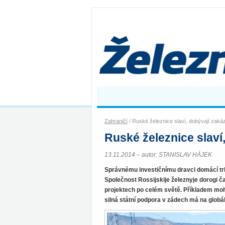
Zahraničí
/ Ruské železnice slaví, dobývají zaká
Ruské železnice slaví
13.11.2014 – autor: STANISLAV HÁJEK
Správnému investičnímu dravci domácí trh n
Společnost Rossijskije železnyje dorogi č
projektech po celém světě. Příkladem moho
silná státní podpora v zádech má na globá