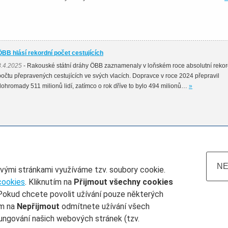
ÖBB hlásí rekordní počet cestujících
8.4.2025
- Rakouské státní dráhy ÖBB zaznamenaly v loňském roce absolutní rekor
počtu přepravených cestujících ve svých vlacích. Dopravce v roce 2024 přepravil
dohromady 511 milionů lidí, zatímco o rok dříve to bylo 494 milionů…
»
NE
ovými stránkami využíváme tzv. soubory cookie.
cookies
. Kliknutím na
Přijmout všechny cookies
Pokud chcete povolit užívání pouze některých
atum do
Železničář číslo
Rubrika
ím na
Nepřijmout
odmítnete užívání všech
ungování našich webových stránek (tzv.