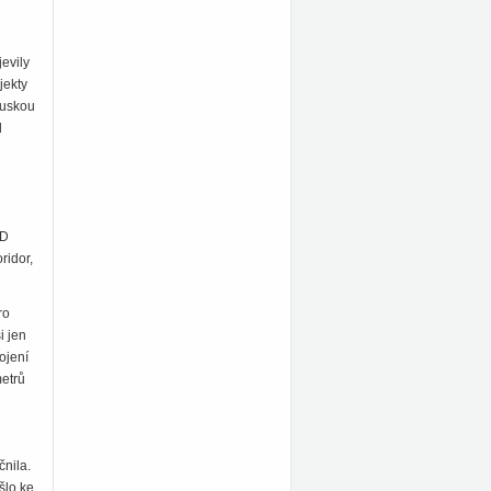
jevily
jekty
 ruskou
l
ŽD
ridor,
ro
i jen
ojení
metrů
čnila.
šlo ke