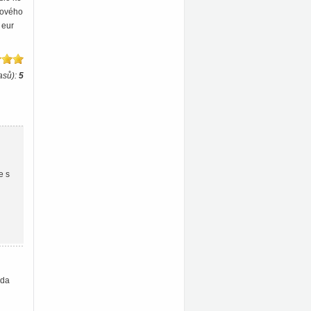
ěrového
 eur
asů):
5
e s
oda