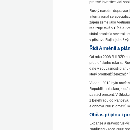
pro své investice vidí spo
Ruský národní dopravce j
International se specializu
zájem země jako Vietnam, E
realizuje také v Číně a Sr
státní hranicí a severoko
v přístavu Rajin, jehož v
Řídí Arménii a plá
Od roku 2008 řídí RŽD na
předloňského roku se Rusov
dále v současnosti plánu
který prodlouží železničn
V lednu 2013 byla navíc v
Republiku srbskou, která 
patnáct procent. V Srbsku
z Bělehradu do Pančeva, 
a obnova 200 kilometrů kol
Občas přijdou i pr
Expanze a dravost ruských
Například v roce 2008 spo