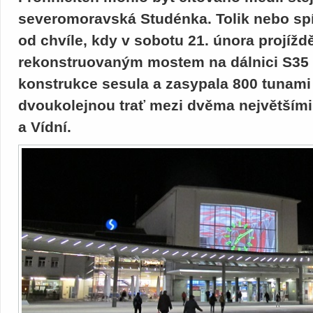
severomoravská Studénka. Tolik nebo spí
od chvíle, kdy v sobotu 21. února projížd
rekonstruovaným mostem na dálnici S35 p
konstrukce sesula a zasypala 800 tunami ž
dvoukolejnou trať mezi dvěma největším
a Vídní.