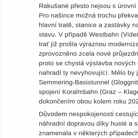
Rakušané přesto nejsou s úrovní ž
Pro našince možná trochu překvap
hlavní tratě, stanice a zastávky 
stavu. V případě Westbahn (Vídeň
trať již prošla výraznou moderniz
zprovozněno zcela nové průjezdné
proto se chystá výstavba nových
nahradí ty nevyhovující. Mělo by 
Semmering-Basistunnel (Gloggnitz
spojení Koralmbahn (Graz – Klage
dokončením obou kolem roku 20
Důvodem nespokojenosti cestující
náhradní dopravou díky husté a s
znamenala v některých případech