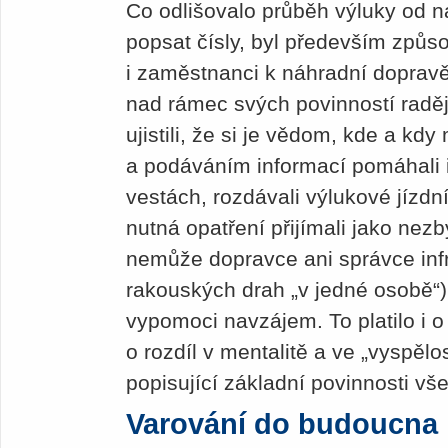
Co odlišovalo průběh výluky od 
popsat čísly, byl především způso
i zaměstnanci k náhradní dopravě 
nad rámec svých povinností raděj
ujistili, že si je vědom, kde a kd
a podáváním informací pomáhali i
vestách, rozdávali výlukové jízdn
nutná opatření přijímali jako nez
nemůže dopravce ani správce infr
rakouských drah „v jedné osobě“),
vypomoci navzájem. To platilo i o
o rozdíl v mentalitě a ve „vyspělo
popisující základní povinnosti v
Varování do budoucna