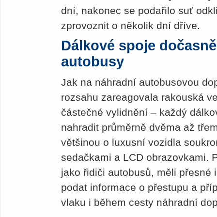
dní, nakonec se podařilo suť odkl
zprovoznit o několik dní dříve.
Dálkové spoje dočasně 
autobusy
Jak na náhradní autobusovou do
rozsahu zareagovala rakouská ve
částečné vylidnění – každý dálkový 
nahradit průměrně dvěma až třem
většinou o luxusní vozidla souk
sedačkami a LCD obrazovkami. Pr
jako řidiči autobusů, měli přesné 
podat informace o přestupu a pří
vlaku i během cesty náhradní do