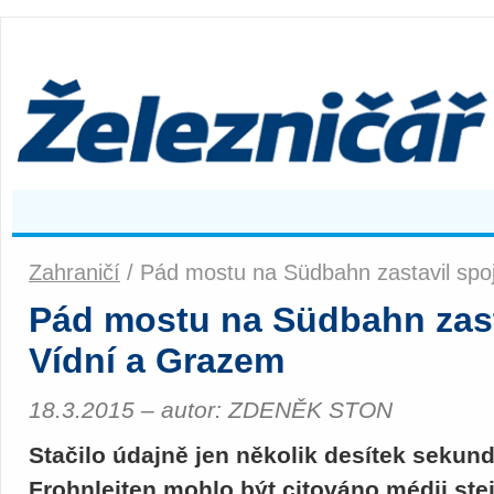
Zahraničí
/ Pád mostu na Südbahn zastavil spo
Pád mostu na Südbahn zast
Vídní a Grazem
18.3.2015 – autor: ZDENĚK STON
Stačilo údajně jen několik desítek seku
Frohnleiten mohlo být citováno médii stej