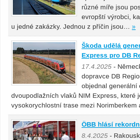
různé míře jsou pos
evropští výrobci, k
u jedné zakázky. Jednou z příčin jsou…
»
Škoda udělá gener
Express pro DB R
17.4.2025
- Německ
dopravce DB Regio 
objednal generální 
dvoupodlažních vlaků NIM Express, které j
vysokorychlostní trase mezi Norimberke
ÖBB hlásí rekordní
8.4.2025
- Rakousk