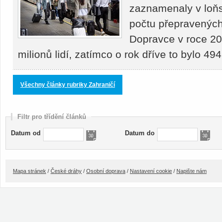
zaznamenaly v loňs
počtu přepravených 
Dopravce v roce 20
milionů lidí, zatímco o rok dříve to bylo 4
Všechny články rubriky Zahraničí
Filtr pro třídění článků
Datum od
Datum do
Mapa stránek
/
České dráhy
/
Osobní doprava
/
Nastavení cookie
/
Napište nám