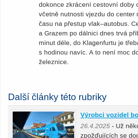
dokonce zkrácení cestovní doby o
včetně nutnosti vjezdu do center
času na přestup vlak–autobus. C
a Grazem po dálnici dnes trvá při
minut déle, do Klagenfurtu je třeb
s hodinou navíc. A to není moc d
železnice.
Další články této rubriky
Výrobci vozidel bo
26.4.2025
- Už něko
zpožďujících se do