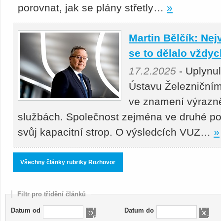
porovnat, jak se plány střetly…
»
Martin Bělčík: Nej
se to dělalo vždy
17.2.2025
- Uplynu
Ústavu Železniční
ve znamení výrazně
službách. Společnost zejména ve druhé po
svůj kapacitní strop. O výsledcích VUZ…
»
Všechny články rubriky Rozhovor
Filtr pro třídění článků
Datum od
Datum do