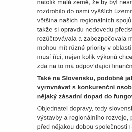
natolik malá země, že by byl nes
rozdrobilo do osmi vyšších územn
většina našich regionálních spojů 
takže si opravdu nedovedu předsta
rozúčtovávala a zabezpečovala me
mohou mít různé priority v oblasti
musí říci, nejen kolik výkonů chce
zda na to má odpovídající finančn
Také na Slovensku, podobně ja
vyrovnávat s konkurenční osob
nějaký zásadní dopad do fung
Objednatel dopravy, tedy slovens
výstavby a regionálního rozvoje, 
před nějakou dobou společnosti 