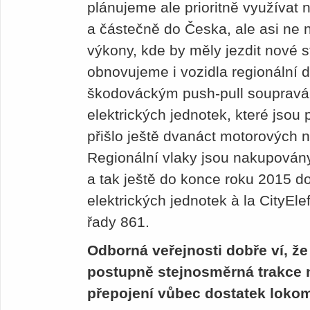
plánujeme ale prioritně využívat
a částečně do Česka, ale asi ne
výkony, kde by měly jezdit nové s
obnovujeme i vozidla regionální d
škodováckým push-pull soupravá
elektrických jednotek, které jso
přišlo ještě dvanáct motorových 
Regionální vlaky jsou nakupován
a tak ještě do konce roku 2015 do
elektrických jednotek à la CityEl
řady 861.
Odborná veřejnosti dobře ví, ž
postupně stejnosměrná trakce n
přepojení vůbec dostatek loko