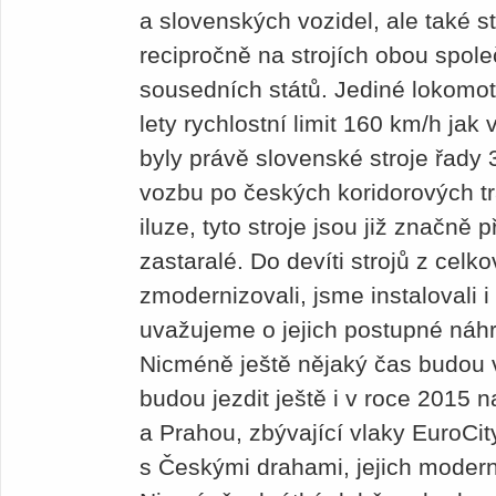
a slovenských vozidel, ale také st
recipročně na strojích obou spole
sousedních států. Jediné lokomoti
lety rychlostní limit 160 km/h jak
byly právě slovenské stroje řady 
vozbu po českých koridorových tr
iluze, tyto stroje jsou již značně
zastaralé. Do devíti strojů z celk
zmodernizovali, jsme instalovali 
uvažujeme o jejich postupné náh
Nicméně ještě nějaký čas budou 
budou jezdit ještě i v roce 2015 
a Prahou, zbývající vlaky EuroCi
s Českými drahami, jejich modern