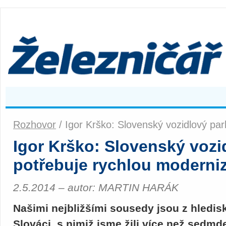
Rozhovor
/ Igor Krško: Slovenský vozidlový par
Igor Krško: Slovenský vozi
potřebuje rychlou moderni
2.5.2014 – autor: MARTIN HARÁK
Našimi nejbližšími sousedy jsou z hledis
Slováci, s nimiž jsme žili více než sedmde