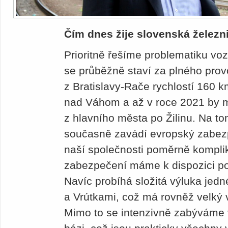
Čím dnes žije slovenská železn
Prioritně řešíme problematiku vo
se průběžně staví za plného pro
z Bratislavy-Rače rychlostí 160
nad Váhom a až v roce 2021 by m
z hlavního města po Žilinu. Na t
současně zavádí evropský zabez
naší společnosti poměrně kompliku
zabezpečení máme k dispozici po
Navíc probíhá složitá výluka jedn
a Vrútkami, což má rovněž velký v
Mimo to se intenzivně zabýváme 