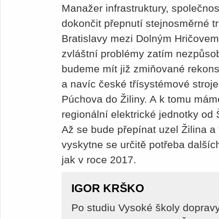
Manažer infrastruktury, společno
dokončit přepnutí stejnosměrné t
Bratislavy mezi Dolným Hričovem 
zvláštní problémy zatím nezpůsobí
budeme mít již zmiňované rekons
a navíc české třísystémové stroje
Púchova do Žiliny. A k tomu máme
regionální elektrické jednotky o
Až se bude přepínat uzel Žilina a
vyskytne se určitě potřeba dalšíc
jak v roce 2017.
IGOR KRŠKO
Po studiu Vysoké školy dopravy 