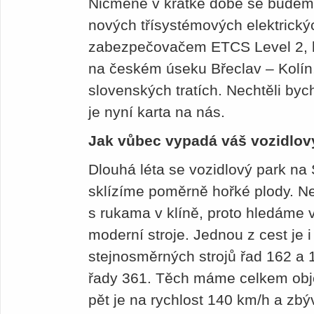
Nicméně v krátké době se budem
nových třísystémových elektrick
zabezpečovačem ETCS Level 2, k
na českém úseku Břeclav – Kolín,
slovenských tratích. Nechtěli byc
je nyní karta na nás.
Jak vůbec vypadá váš vozidlov
Dlouhá léta se vozidlový park na
sklízíme poměrně hořké plody. N
s rukama v klíně, proto hledáme v
moderní stroje. Jednou z cest je
stejnosměrných strojů řad 162 a
řady 361. Těch máme celkem obj
pět je na rychlost 140 km/h a zbýv