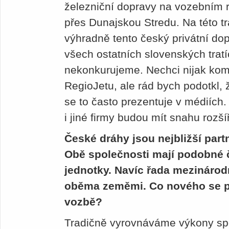
železniční dopravy na vozebním 
přes Dunajskou Stredu. Na této t
výhradně tento český privátní do
všech ostatních slovenských tratí
nekonkurujeme. Nechci nijak kom
RegioJetu, ale rád bych podotkl, 
se to často prezentuje v médiích.
i jiné firmy budou mít snahu rozšíř
České dráhy jsou nejbližší par
Obě společnosti mají podobné č
jednotky. Navíc řada mezinárod
oběma zeměmi. Co nového se pl
vozbě?
Tradičně vyrovnáváme výkony sp