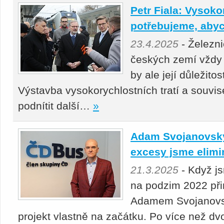
Petr Fiala: Vysoko
potřebujeme, abyc
23.4.2025
- Železni
českých zemí vždy 
by ale její důležito
Výstavba vysokorychlostních tratí a souvis
podnítit další…
»
Adam Svojanovský:
excesy jsme elimi
21.3.2025
- Když j
na podzim 2022 přin
Adamem Svojanovsk
projekt vlastně na začátku. Po více než dv