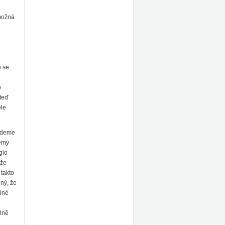
 možná
u se
o
teď
ele
budeme
lémy
gio
kže
 takto
ný, že
jiné
álně