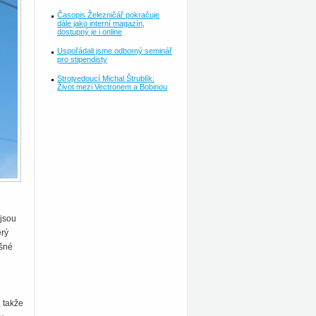
Časopis Železničář pokračuje
dále jako interní magazín,
dostupný je i online
Uspořádali jsme odborný seminář
pro stipendisty
Strojvedoucí Michal Štrublík:
Život mezi Vectronem a Bobinou
 jsou
erý
išné
 takže