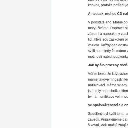
kdokoli, protože potřebuje
A naopak, mohou ČD nab
V podstatě ano. Máme opra
nevyužíváme. Dopravci sice
zázemí a naopak my vlastn
lidi, kteří jsou zaškolen
vozidla. Každý den dostáv
svítit nula, tedy že mám
možnosti nabídnout konkur
Jak by šlo procesy dodá
Věřím tomu, že kdybychom
máme takové množství tec
nafukovací. Máme sklady 
jsou díly na techniku, kt
by nám unifikace velmi p
Ve správkárenství ale ch
Spuštěný byl kvůli tomu, a
zavedli. Připravujeme dal
šikovní, kteří umějí, znaj