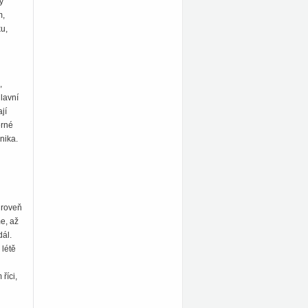
y
m,
ku,
,
hlavní
jí
erné
nika.
úroveň
e, až
dál.
 létě
říci,