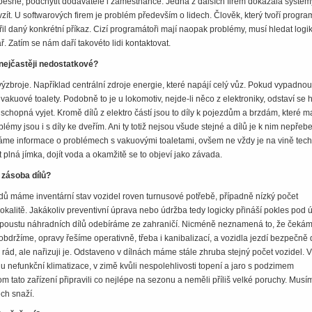
spěšně, podchytit dodavatele i zaměstnance. Jedna z dalších firem dokázala systém
zít. U softwarových firem je problém především o lidech. Člověk, který tvoří progra
řil daný konkrétní příkaz. Cizí programátoři mají naopak problémy, musí hledat logi
. Zatím se nám daří takovéto lidi kontaktovat.
 nejčastěji nedostatkové?
výzbroje. Například centrální zdroje energie, které napájí celý vůz. Pokud vypadnou
 vakuové toalety. Podobně to je u lokomotiv, nejde-li něco z elektroniky, odstaví se 
schopná vyjet. Kromě dílů z elektro částí jsou to díly k pojezdům a brzdám, které ma
oblémy jsou i s díly ke dveřím. Ani ty totiž nejsou všude stejné a dílů je k nim nepřeb
áme informace o problémech s vakuovými toaletami, ovšem ne vždy je na vině tech
plná jímka, dojít voda a okamžitě se to objeví jako závada.
 zásoba dílů?
dů máme inventární stav vozidel roven turnusové potřebě, případně nízký počet
lokalitě. Jakákoliv preventivní úprava nebo údržba tedy logicky přináší pokles pod 
poustu náhradních dílů odebíráme ze zahraničí. Nicméně neznamená to, že čekám
bdržíme, opravy řešíme operativně, třeba i kanibalizací, a vozidla jezdí bezpečně 
ád, ale nařizuji je. Odstaveno v dílnách máme stále zhruba stejný počet vozidel. V
 nefunkční klimatizace, v zimě kvůli nespolehlivosti topení a jaro s podzimem
tato zařízení připravili co nejlépe na sezonu a neměli příliš velké poruchy. Musím 
ch snaží.