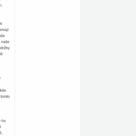
h.
ik
Nemají
aše
á naše
údržby
dě
y
 kde
 tomto
e ho
ě
ě,