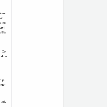
 Máme
ské
esune
opni
odělá
e. Co
tation
.
n je
robit
 tady
t