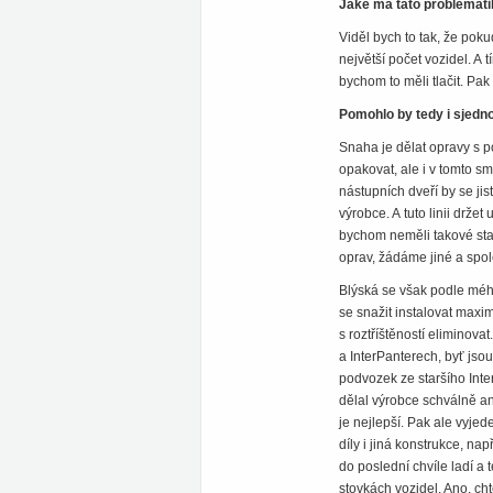
Jaké má tato problemati
Viděl bych to tak, že pok
největší počet vozidel. 
bychom to měli tlačit. P
Pomohlo by tedy i sjedn
Snaha je dělat opravy s p
opakovat, ale i v tomto sm
nástupních dveří by se jis
výrobce. A tuto linii drže
bychom neměli takové star
oprav, žádáme jiné a spoleh
Blýská se však podle mého
se snažit instalovat maxim
s roztříštěností eliminova
a InterPanterech, byť jso
podvozek ze staršího Inte
dělal výrobce schválně an
je nejlepší. Pak ale vyjed
díly i jiná konstrukce, n
do poslední chvíle ladí a 
stovkách vozidel. Ano, chtě