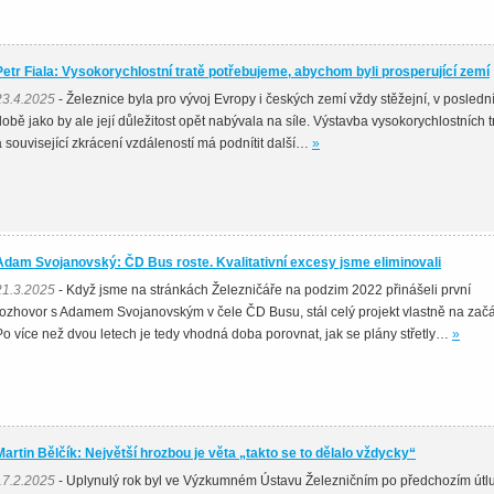
Petr Fiala: Vysokorychlostní tratě potřebujeme, abychom byli prosperující zemí
23.4.2025
- Železnice byla pro vývoj Evropy i českých zemí vždy stěžejní, v posledn
době jako by ale její důležitost opět nabývala na síle. Výstavba vysokorychlostních tr
a související zkrácení vzdáleností má podnítit další…
»
Adam Svojanovský: ČD Bus roste. Kvalitativní excesy jsme eliminovali
21.3.2025
- Když jsme na stránkách Železničáře na podzim 2022 přinášeli první
rozhovor s Adamem Svojanovským v čele ČD Busu, stál celý projekt vlastně na začá
Po více než dvou letech je tedy vhodná doba porovnat, jak se plány střetly…
»
Martin Bělčík: Největší hrozbou je věta „takto se to dělalo vždycky“
17.2.2025
- Uplynulý rok byl ve Výzkumném Ústavu Železničním po předchozím út