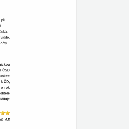
 při
d
čeká.
vidíte.
počty
nickou
 k ČSD
funkce
 k ČD,
 o rok
ditele
Miluje
ů):
4.5