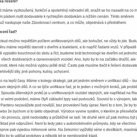
ka řešení?
ud máme vyzkoušený, funkční a spolehlivý náhradní díl, snažit se ho nasadit na co
A tím pádem nutit dodavatele k rychlejším dodávkám a nižším cenám. Tímto směrem
ak už nastupuje naše Zásobovací centrum, a co může, objednává s předstihem.
ocení řad?
okud možno největším počtem unifikovaných dílů, ale bohužel, ne vždy to jde. Bud
ěru máme největší starosti s dveřmi a toaletami, a to napříč řadami vozů. V případě
tě vyplatilo bouchnout do stolu a říct, budeme brát technologii ke dveřím od jednoh
t u všech dodávaných a opravovaných vozidel. Ano, bylo by to na začátku dražší, ale 
osti, které nás možná vyjdou ještě dráž. Často pak musíme tlačit k řešení dodavat
livější díly, jiné pohony, kulisy, uchycení.
 na lepší časy. Máme s kolegy strategii, jak jet jedním směrem v unifikaci dílů – 
um stejných dílů. A co se týče unifikace řad, je to jeden z možných kroků, jak prob
t. Spousta dílenských prvků je u unifikovaných vozidel stejných, ale například na Re
u si velmi podobní, máme čtyři základní typy sad podvozků. Souvisí to s vývojem, ta
rPanteru nezavážete pod novější, bez provedení řady úprav. Není to o tom, že by to
ebo že bychom si to takto objednali. Výrobce vyvine systém, o kterém je přesvědče
e do provozu, zjistí nedostatky a průběžně se ladí. Ve druhé sérii už pak mohou být 
apříklad jiné odpružení. Není to tedy jako v automobilovém průmyslu, kdy se všechno
teprve pak vyjedou milionové série. Na železnici vyjíždějí série o desítkách, maxim
lo by to udělat prototypy a několik let je nemilosrdně trápit.