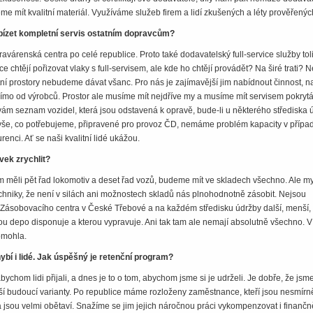
me mít kvalitní materiál. Využíváme služeb firem a lidí zkušených a léty prověřenýc
ízet kompletní servis ostatním dopravcům?
várenská centra po celé republice. Proto také dodavatelský full-service služby tol
 chtějí pořizovat vlaky s full-servisem, ale kde ho chtějí provádět? Na širé trati? 
í prostory nebudeme dávat všanc. Pro nás je zajímavější jim nabídnout činnost, n
í přímo od výrobců. Prostor ale musíme mít nejdříve my a musíme mít servisem pokryt
ám seznam vozidel, která jsou odstavená k opravě, bude-li u některého střediska 
e vše, co potřebujeme, připravené pro provoz ČD, nemáme problém kapacity v přípa
enci. Ať se naši kvalitní lidé ukážou.
vek zrychlit?
 měli pět řad lokomotiv a deset řad vozů, budeme mít ve skladech všechno. Ale m
hniky, že není v silách ani možnostech skladů nás plnohodnotně zásobit. Nejsou
Zásobovacího centra v České Třebové a na každém středisku údržby další, menší,
erou depo disponuje a kterou vypravuje. Ani tak tam ale nemají absolutně všechno. V
omohla.
ybí i lidé. Jak úspěšný je retenční program?
bychom lidi přijali, a dnes je to o tom, abychom jsme si je udrželi. Je dobře, že jsm
ší budoucí varianty. Po republice máme rozloženy zaměstnance, kteří jsou nesmírn
í a jsou velmi obětaví. Snažíme se jim jejich náročnou práci vykompenzovat i finančn