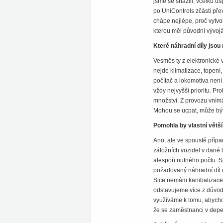
jsme se snažili, vcelku ú
po UniControls zčásti přev
chápe nejlépe, proč vytvo
kterou měl původní vývojář
Které náhradní díly jsou
Vesměs ty z elektronické 
nejde klimatizace, topení,
počítač a lokomotiva není 
vždy nejvyšší prioritu. Pr
množství. Z provozu vním
Mohou se ucpat, může být 
Pomohla by vlastní větší
Ano, ale ve spoustě přípa
záložních vozidel v dané 
alespoň nutného počtu. S
požadovaný náhradní díl o
Sice nemám kanibalizace r
odstavujeme více z důvodu
využíváme k tomu, abychom 
že se zaměstnanci v depe