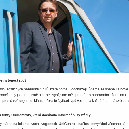
ztříštěnost řad?
tví rozličných náhradních dílů, které pomalu docházejí. Špatně se shánějí a nové
dací lhůty jsou relativně dlouhé. Nyní jsme měli problém s náhradním dílem, na kt
i přes časté urgence. Máme přes sto čtyřicet typů vozidel a každá řada má své odl
h firmy UniControls, která dodávala informační systémy.
kty máme na lokomotivách i vagonech. UniControls naštěstí nevyráběl všechno sám,