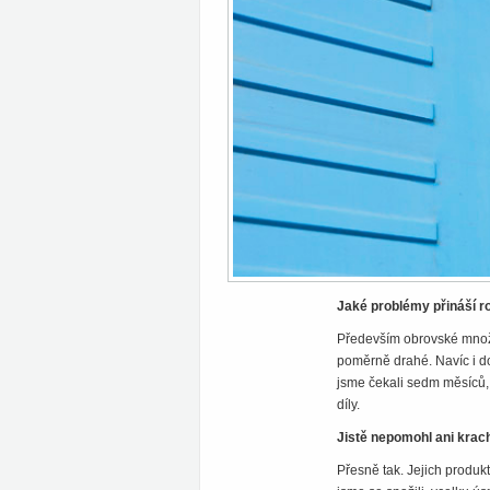
Jaké problémy přináší ro
Především obrovské množs
poměrně drahé. Navíc i do
jsme čekali sedm měsíců, 
díly.
Jistě nepomohl ani krac
Přesně tak. Jejich produ