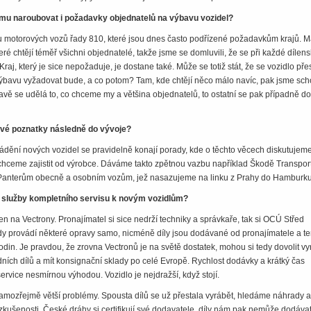
mu naroubovat i požadavky objednatelů na výbavu vozidel?
adu motorových vozů řady 810, které jsou dnes často podřízené požadavkům krajů.
teré chtějí téměř všichni objednatelé, takže jsme se domluvili, že se při každé dílen
aj, který je sice nepožaduje, je dostane také. Může se totiž stát, že se vozidlo př
 výbavu vyžadovat bude, a co potom? Tam, kde chtějí něco málo navíc, pak jsme sch
avě se udělá to, co chceme my a většina objednatelů, to ostatní se pak případně d
své poznatky následně do vývoje?
ádění nových vozidel se pravidelně konají porady, kde o těchto věcech diskutujem
 chceme zajistit od výrobce. Dáváme takto zpětnou vazbu například Škodě Transpor
 Panterům obecně a osobním vozům, jež nasazujeme na linku z Prahy do Hamburku
 služby kompletního servisu k novým vozidlům?
en na Vectrony. Pronajímatel si sice nedrží techniky a správkaře, tak si OCÚ Střed
y provádí některé opravy samo, nicméně díly jsou dodávané od pronajímatele a te
din. Je pravdou, že zrovna Vectronů je na světě dostatek, mohou si tedy dovolit vy
dních dílů a mít konsignační sklady po celé Evropě. Rychlost dodávky a krátký čas
service nesmírnou výhodou. Vozidlo je nejdražší, když stojí.
samozřejmě větší problémy. Spousta dílů se už přestala vyrábět, hledáme náhrady a
 zkušenosti. České dráhy si certifikují své dodavatele, díly nám pak nemůže dodáva