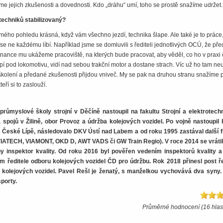
eme jejich zkušenosti a dovednosti. Kdo „dráhu“ umí, toho se prostě snažíme udržet.
techniků stabilizovaný?
 mého pohledu krásná, když vám všechno jezdí, technika šlape. Ale také je to práce,
ž se ne každému líbí. Například jsme se domluvili s řediteli jednotlivých OCÚ, že pře
nce mu ukážeme pracoviště, na kterých bude pracovat, aby věděl, co ho v praxi 
pí pod lokomotivu, vidí nad sebou trakční motor a dostane strach. Víc už ho tam neu
kolení a předané zkušenosti přijdou vniveč. My se pak na druhou stranu snažíme 
teří si to zaslouží.
průmyslové školy strojní v Děčíně nastoupil na fakultu Strojní a elektrotech
spojů v Žilině, obor Provoz a údržba kolejových vozidel. Po vojně nastoupil
 České Lípě, následovalo DKV Ústí nad Labem a od roku 1995 zastával další 
IATECH, VIAMONT, OKD D, AWT VADS či GW Train Regio). V roce 2014 se vrátil
y inspektor kvality. Od roku 2016 byl pověřen vedením inspektorů kvality a
em ředitele odboru kolejových vozidel ČD pro údržbu. Rok 2018 přinesl post ře
kolejových vozidel. Pavel Rešl je ženatý, s manželkou vychovává dva syny. 
sporty.
Průměrné hodnocení (16 hlas