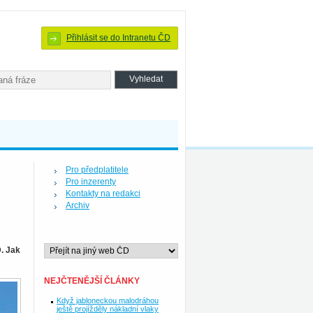
Přihlásit se do Intranetu ČD
Pro předplatitele
Pro inzerenty
Kontakty na redakci
Archiv
. Jak
NEJČTENĚJŠÍ ČLÁNKY
Když jabloneckou malodráhou
ještě projížděly nákladní vlaky