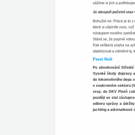
vážíme si jich a potřebuj
Je alespoň početní stav 
Bohužel ne. Práce je to z
které si ušpiníte ruce, co
nástupem nového zaměstna
Stává se, že poprvé vstou
Pak veškerá snaha na vyš
stabilizovat a odměnit ty, k
Pavel Rešl
Po absolvování Střední 
Vysoké školy dopravy a 
do lokomotivního depa v
v soukromém sektoru (V
resp. do DKV Plzeň cob
později se stal zástupc
odboru správy a údržby 
jachting a adrenalinové 