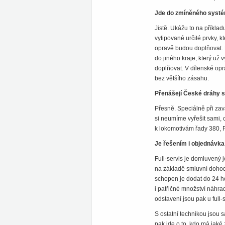
Jde do zmíněného systé
Jistě. Ukážu to na příkl
vytipované určité prvky, k
opravě budou doplňovat. Kr
do jiného kraje, který už
doplňovat. V dílenské opr
bez většího zásahu.
Přenášejí České dráhy 
Přesně. Speciálně při zav
si neumíme vyřešit sami,
k lokomotivám řady 380,
Je řešením i objednávka
Full-servis je domluvený j
na základě smluvní dohod
schopen je dodat do 24 ho
i patřičné množství náhra
odstavení jsou pak u full-
S ostatní technikou jsou 
pak jde o to, kdo má jaké