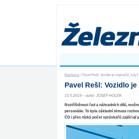
Rozhovor
/ Pavel Rešl: Vozidlo je nejdražší, když 
Pavel Rešl: Vozidlo je 
15.5.2019 – autor: JOSEF HOLEK
Roztříštěnost řad a náhradních dílů, mož
personálie. To byla základní témata rozh
ČD i přes nízký počet správkařů zajišťují