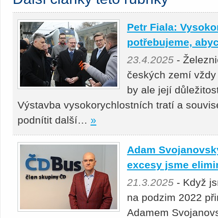
Petr Fiala: Vysoko
potřebujeme, abyc
23.4.2025
- Železni
českých zemí vždy 
by ale její důležito
Výstavba vysokorychlostních tratí a souvis
podnítit další…
»
Adam Svojanovský:
excesy jsme elimi
21.3.2025
- Když j
na podzim 2022 přin
Adamem Svojanovsk