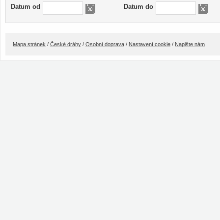
Datum od
Datum do
Mapa stránek
/
České dráhy
/
Osobní doprava
/
Nastavení cookie
/
Napište nám