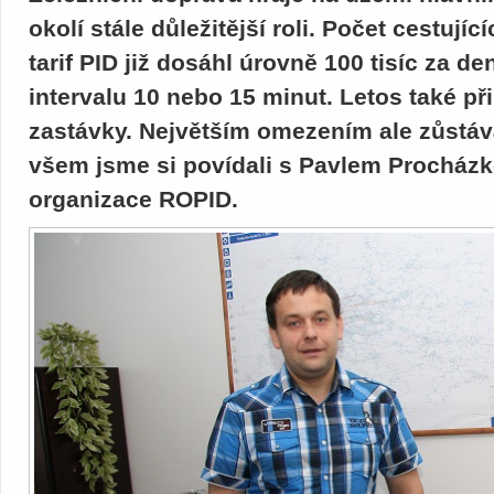
okolí stále důležitější roli. Počet cestují
tarif PID již dosáhl úrovně 100 tisíc za de
intervalu 10 nebo 15 minut. Letos také p
zastávky. Největším omezením ale zůstává
všem jsme si povídali s Pavlem Procház
organizace ROPID.