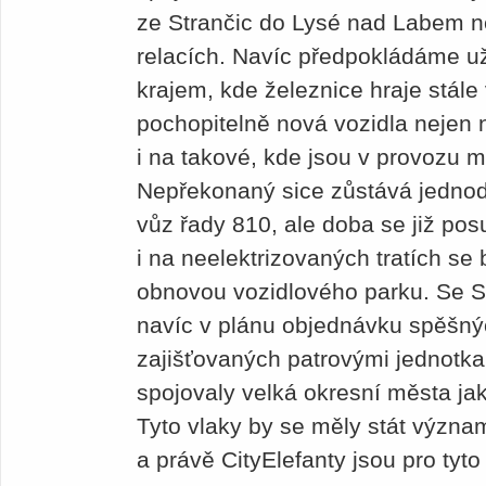
ze Strančic do Lysé nad Labem n
relacích. Navíc předpokládáme u
krajem, kde železnice hraje stále v
pochopitelně nová vozidla nejen n
i na takové, kde jsou v provozu m
Nepřekonaný sice zůstává jednod
vůz řady 810, ale doba se již po
i na neelektrizovaných tratích se
obnovou vozidlového parku. Se
navíc v plánu objednávku spěšný
zajišťovaných patrovými jednotkam
spojovaly velká okresní města ja
Tyto vlaky by se měly stát význ
a právě CityElefanty jsou pro ty