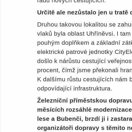
řadu nových cestujících.
Určitě ale nezůstalo jen u trat
Druhou takovou lokalitou se zahu
vlaků byla oblast Uhříněvsi. I ta
pouhým doplňkem a základní zát
elektrické patrové jednotky CityE
došlo k nárůstu cestující veřejnos
procent, čímž jsme překonali hrani
K dalšímu růstu cestujících nám 
odpovídající infrastruktura.
Železniční příměstskou dopravu
měsících rozsáhlé modernizace 
lese a Bubenči, brzdí ji i zastar
organizátoři dopravy s těmito 