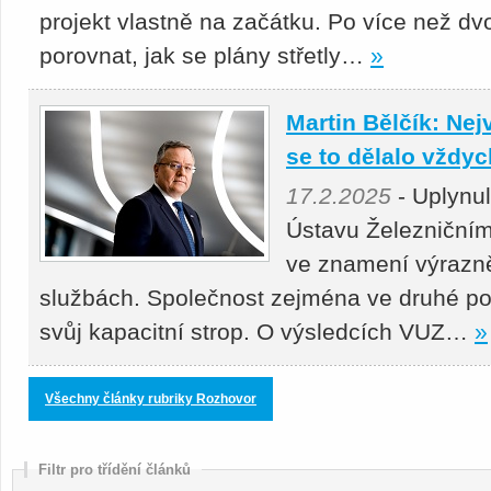
projekt vlastně na začátku. Po více než dv
porovnat, jak se plány střetly…
»
Martin Bělčík: Nej
se to dělalo vždy
17.2.2025
- Uplynu
Ústavu Železniční
ve znamení výrazně
službách. Společnost zejména ve druhé po
svůj kapacitní strop. O výsledcích VUZ…
»
Všechny články rubriky Rozhovor
Filtr pro třídění článků