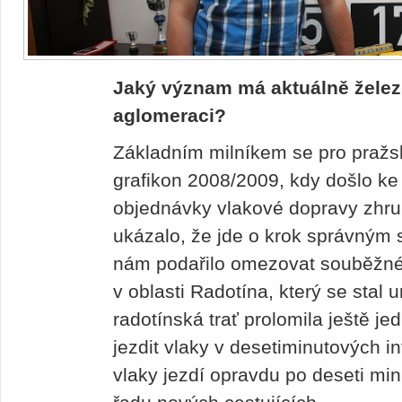
Jaký význam má aktuálně želez
aglomeraci?
Základním milníkem se pro pražsk
grafikon 2008/2009, kdy došlo k
objednávky vlakové dopravy zhru
ukázalo, že jde o krok správným
nám podařilo omezovat souběžné
v oblasti Radotína, který se stal ur
radotínská trať prolomila ještě j
jezdit vlaky v desetiminutových i
vlaky jezdí opravdu po deseti min