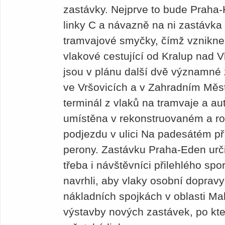
zastávky. Nejprve to bude Praha-
linky C a návazně na ni zastávk
tramvajové smyčky, čímž vznikne 
vlakové cestující od Kralup nad V
jsou v plánu další dvě významné
ve Vršovicích a v Zahradním Měst
terminál z vlaků na tramvaje a au
umístěna v rekonstruovaném a r
podjezdu v ulici Na padesátém p
perony. Zastávku Praha-Eden určitě
třeba i návštěvníci přilehlého sp
navrhli, aby vlaky osobní dopravy 
nákladních spojkách v oblasti Ma
výstavby nových zastávek, po kte