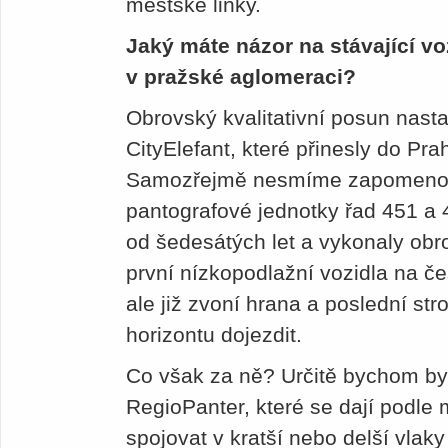
městské linky.
Jaký máte názor na stávající vo
v pražské aglomeraci?
Obrovský kvalitativní posun nasta
CityElefant, které přinesly do Prah
Samozřejmě nesmíme zapomenout 
pantografové jednotky řad 451 a 
od šedesátých let a vykonaly obr
první nízkopodlažní vozidla na č
ale již zvoní hrana a poslední st
horizontu dojezdit.
Co však za ně? Určitě bychom byl
RegioPanter, které se dají podle
spojovat v kratší nebo delší vlak