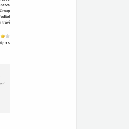
enstva
 Group
editel
 tráví
ů):
3.6
í
atí