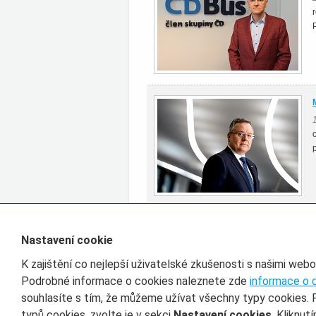
Všechny články rubriky Rozhovor
Nastavení cookie
K zajištění co nejlepší uživatelské zkušenosti s našimi web
Filtr pro třídění článků
Podrobné informace o cookies naleznete zde
informace o 
souhlasíte s tím, že můžeme užívat všechny typy cookies. 
Datum od
D
typů cookies, zvolte je v sekci
Nastavení cookies
. Kliknut