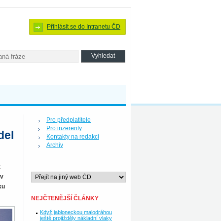
Přihlásit se do Intranetu ČD
Pro předplatitele
Pro inzerenty
del
Kontakty na redakci
Archiv
z
 v
ku
NEJČTENĚJŠÍ ČLÁNKY
Když jabloneckou malodráhou
ještě projížděly nákladní vlaky