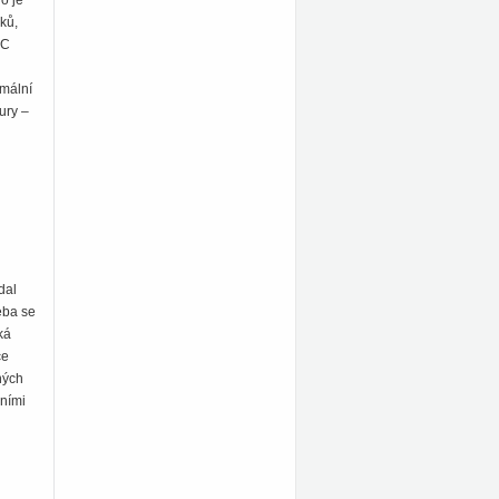
o je
ků,
DC
imální
tury –
dal
eba se
ká
ce
ných
čními