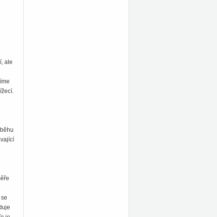
, ale
díme
ížecí.
růběhu
vající
měře
 se
duje