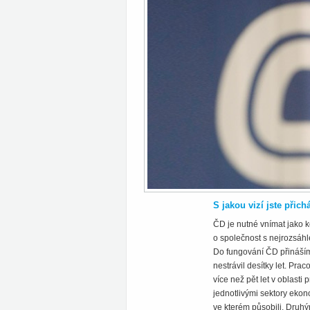
S jakou vizí jste při
ČD je nutné vnímat jako k
o společnost s nejrozsáhl
Do fungování ČD přináším 
nestrávil desítky let. Pra
více než pět let v oblast
jednotlivými sektory ekon
ve kterém působili. Druhý