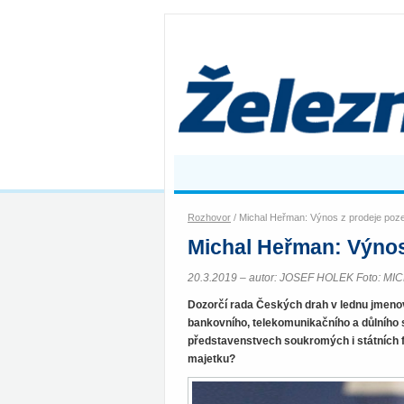
Rozhovor
/ Michal Heřman: Výnos z prodeje poz
Michal Heřman: Výnos
20.3.2019 – autor: JOSEF HOLEK Foto: M
Dozorčí rada Českých drah v lednu jmen
bankovního, telekomunikačního a důlního s
představenstvech soukromých i státních f
majetku?