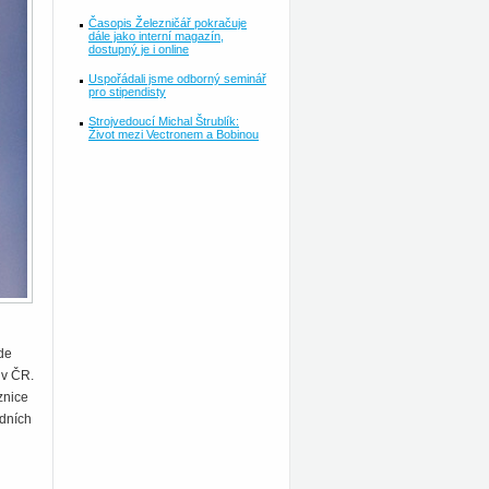
Časopis Železničář pokračuje
dále jako interní magazín,
dostupný je i online
Uspořádali jsme odborný seminář
pro stipendisty
Strojvedoucí Michal Štrublík:
Život mezi Vectronem a Bobinou
de
 v ČR.
znice
edních