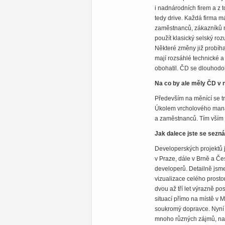
i nadnárodních firem a z 
tedy drive. Každá firma má
zaměstnanců, zákazníků ne
použít klasický selský roz
Některé změny již probíhaj
mají rozsáhlé technické a
obohatil. ČD se dlouhodob
Na co by ale měly ČD v n
Především na měnící se tr
Úkolem vrcholového manag
a zaměstnanců. Tím vším j
Jak dalece jste se sezn
Developerských projektů 
v Praze, dále v Brně a Če
developerů. Detailně jsme
vizualizace celého prostoru
dvou až tří let výrazně po
situací přímo na místě v Ma
soukromý dopravce. Nyní v
mnoho různých zájmů, na