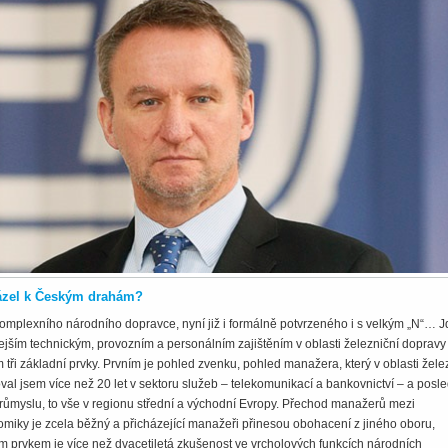
cházel k Českým drahám?
omplexního národního dopravce, nyní již i formálně potvrzeného i s velkým „N“… J
ejším technickým, provozním a personálním zajištěním v oblasti železniční dopravy
tři základní prvky. Prvním je pohled zvenku, pohled manažera, který v oblasti žele
coval jsem více než 20 let v sektoru služeb – telekomunikací a bankovnictví – a posl
i průmyslu, to vše v regionu střední a východní Evropy. Přechod manažerů mezi
omiky je zcela běžný a přicházející manažeři přinesou obohacení z jiného oboru,
m prvkem je více než dvacetiletá zkušenost ve vrcholových funkcích národních