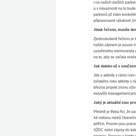
i na našich dalších partn
a v návaznosti na to bude
partnerů již mám konkrétní 
připravované výlukové či
Jinak řečeno, musíte do
Zjednodušeně řečeno je t
naším zájmem je pouze ma
uzavřeného memoranda me
na to, aby se začala reali
Jak daleko už v součas
Jde o aktivity v rámci lo
loňského roku aktivity v 
března projekt znovu oživí
nejvyšší management proje
Jaký je aktuální stav p
Předně je třeba říci, že 
44 milionu metrů čtverečn
pilířích. Prvním jsou prá
SŽDC nebo zápisy do katas