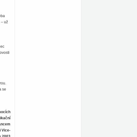
eba
 – už
nec
ovosti
rou.
a se
mocích
ikační
nancem
 Vice-
e 2003