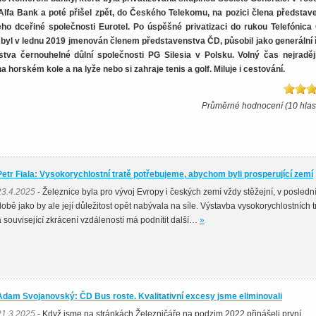
lfa Bank a poté přišel zpět, do Českého Telekomu, na pozici člena představ
jeho dceřiné společnosti Eurotel. Po úspěšné privatizaci do rukou Telefónica
ž byl v lednu 2019 jmenován členem představenstva ČD, působil jako generální ř
tva černouhelné důlní společnosti PG Silesia v Polsku. Volný čas nejraději
na horském kole a na lyže nebo si zahraje tenis a golf. Miluje i cestování.
Průměrné hodnocení (10 hlas
Petr Fiala: Vysokorychlostní tratě potřebujeme, abychom byli prosperující zemí
23.4.2025
- Železnice byla pro vývoj Evropy i českých zemí vždy stěžejní, v posledn
době jako by ale její důležitost opět nabývala na síle. Výstavba vysokorychlostních tr
a související zkrácení vzdáleností má podnítit další…
»
Adam Svojanovský: ČD Bus roste. Kvalitativní excesy jsme eliminovali
21.3.2025
- Když jsme na stránkách Železničáře na podzim 2022 přinášeli první