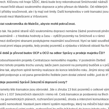
erech. Klíčovou roli hraje SŽDC, která bude brzy rekonstruovat Smíchovské nádraží
 muset řešit situaci soukromého dopravce a jeho přesun do Malešic. Od některých
přísliby součinnosti, ale i ty mají své limity. Další komplexitou v celé transakci jsou
nnosti mezi Malešicemi a Vršovicemi.
stat soukromníka do Malešic, abyste mohli pokračovat.
o tak. Na jedné straně vůči soukromému dopravci nemáme žádné povinnosti plnění
ximálně – z hlediska hodnoty a času – vytěžit pozemky na Smíchově a v rámci
zi dotčenými stranami poskytujeme maximální součinnost. Nyní se také soustře
zovat první etapa projektu, tedy prodej pozemků a výstavba v blízkosti oblasti Na Kn
né době je převod budov OCP a OCÚ na odbor Správy a prodeje majetku ČD?
ni odsouhlaseném projektu Centralizace nemovitého majetku. V posledním čtvrtletí
rámci tohoto projektu trochu usnuly, takže jsem zazvonil na pomyslný budíček a v p
me tak, abychom splnili termíny realizace do konce letošního roku. Jinými slovy stá
kt podporuje a od pana generálního ředitele jsem dostal zelené světlo „just do it“.
rodeje pozemků Správě železniční dopravní cesty?
parametry této transakce jsou obrovské. Jde o zhruba 13 tisíc pozemků o celkové vý
ích v 1 037 železničních stanicích i mimo ně. Celá transakce je postavená na třech
ce na geometrických plánech, rozhraničení pozemků, shoda a intenzivní komunikace
trů nemovitostí. Nastavil jsem interní systém reportingu, který na měsíční bázi sle