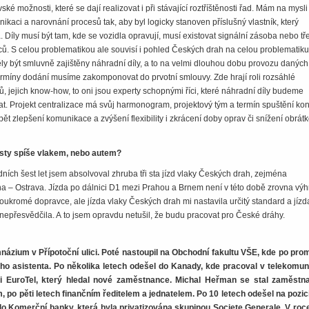
ké možnosti, které se dají realizovat i při stávající roztříštěnosti řad. Mám na mysli
aci a narovnání procesů tak, aby byl logicky stanoven příslušný vlastník, který
 Díly musí být tam, kde se vozidla opravují, musí existovat signální zásoba nebo tř
ů. S celou problematikou ale souvisí i pohled Českých drah na celou problematiku
ly být smluvně zajištěny náhradní díly, a to na velmi dlouhou dobu provozu daných
ermíny dodání musíme zakomponovat do prvotní smlouvy. Zde hrají roli rozsáhlé
ů, jejich know-how, to oni jsou experty schopnými říci, které náhradní díly budeme
. Projekt centralizace má svůj harmonogram, projektový tým a termín spuštění ko
pět zlepšení komunikace a zvýšení flexibility i zkrácení doby oprav či snížení obrátk
esty spíše vlakem, nebo autem?
ních šest let jsem absolvoval zhruba tři sta jízd vlaky Českých drah, zejména
a – Ostrava. Jízda po dálnici D1 mezi Prahou a Brnem není v této době zrovna výh
soukromé dopravce, ale jízda vlaky Českých drah mi nastavila určitý standard a jízd
epřesvědčila. A to jsem opravdu netušil, že budu pracovat pro České dráhy.
ázium v Přípotoční ulici. Poté nastoupil na Obchodní fakultu VŠE, kde po pro
ého asistenta. Po několika letech odešel do Kanady, kde pracoval v telekomun
l i Euro­Tel, který hledal nové zaměstnance. Michal Heřman se stal zaměst
po pěti letech finančním ředitelem a jednatelem. Po 10 letech odešel na pozici
do Komerční banky, která byla privatizována skupinou Societe Generale. V roc