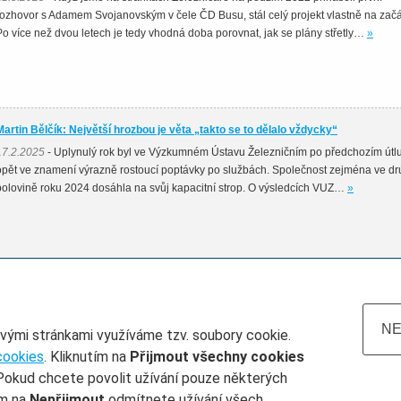
rozhovor s Adamem Svojanovským v čele ČD Busu, stál celý projekt vlastně na začá
Po více než dvou letech je tedy vhodná doba porovnat, jak se plány střetly…
»
Martin Bělčík: Největší hrozbou je věta „takto se to dělalo vždycky“
17.2.2025
- Uplynulý rok byl ve Výzkumném Ústavu Železničním po předchozím út
opět ve znamení výrazně rostoucí poptávky po službách. Společnost zejména ve d
polovině roku 2024 dosáhla na svůj kapacitní strop. O výsledcích VUZ…
»
NE
ovými stránkami využíváme tzv. soubory cookie.
cookies
. Kliknutím na
Přijmout všechny cookies
Pokud chcete povolit užívání pouze některých
atum do
Železničář číslo
Rubrika
ím na
Nepřijmout
odmítnete užívání všech