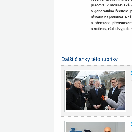
pracoval v moskevské A
a generálního ředitele 
několik let podnikal. Ne
a předseda představens
s rodinou, rád si vyjede 
Další články této rubriky