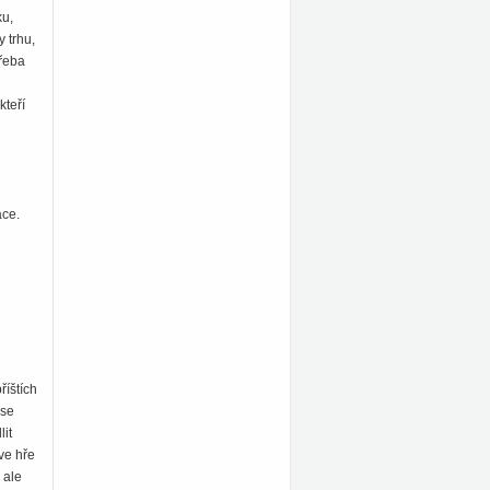
ku,
y trhu,
třeba
kteří
ace.
i
říštích
 se
lit
ve hře
 ale