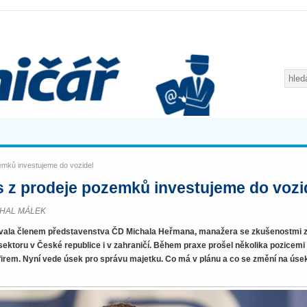
emků investujeme do vozidel
 z prodeje pozemků investujeme do vozi
ICHAL MÁLEK
ovala členem představenstva ČD Michala Heřmana, manažera se zkušenostmi 
ektoru v České republice i v zahraničí. Během praxe prošel několika pozicemi
irem. Nyní vede úsek pro správu majetku. Co má v plánu a co se změní na úse