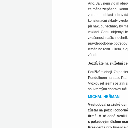
Ano. Já v něm vidím obrovs
zejména zlepšenou komunik
za danou oblast odpovídá.
konsignační sklady výrobc
při nákupu techniky by mě
vozidel. Cenu, objemy i t
zkušenosti našich technik
pravděpodobně potřebovat
letošního roku. Cílem je o
zásob.
Jezdíváte na služební c
Používám obojí. Za posled
Pendolinem na trase Prah
Vyzkoušel jsem i ostatní 
soukromými dopravci mě n
MICHAL HEŘMAN
Vystudoval pražské gymn
zůstal na pozici odborn
firmě. V té době vznik
s pořadovým číslem osm, 
Prezidenta pro Finance 