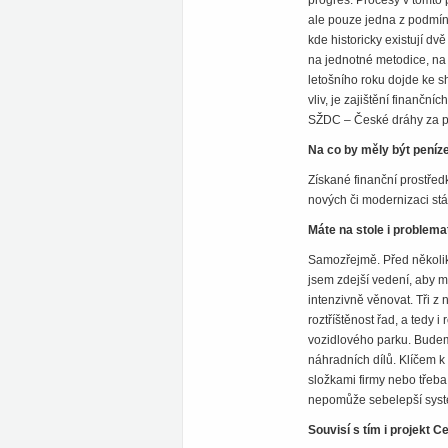
progres. Procesy v tomto p
ale pouze jedna z podmín
kde historicky existují d
na jednotné metodice, na
letošního roku dojde ke s
vliv, je zajištění finanční
SŽDC – České dráhy za po
Na co by měly být peníz
Získané finanční prostře
nových či modernizaci stá
Máte na stole i problema
Samozřejmě. Před několik
jsem zdejší vedení, aby mi
intenzivně věnovat. Tři z 
roztříštěnost řad, a tedy 
vozidlového parku. Budeme 
náhradních dílů. Klíčem 
složkami firmy nebo třeb
nepomůže sebelepší syst
Souvisí s tím i projekt 