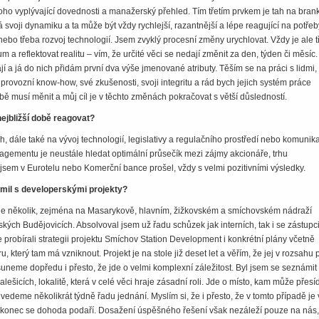
toho vyplývající dovednosti a manažerský přehled. Tím třetím prvkem je tah na bran
 svoji dynamiku a ta může být vždy rychlejší, razantnější a lépe reagující na potřeb
bo třeba rozvoj technologií. Jsem zvyklý procesní změny urychlovat. Vždy je ale 
um a reflektovat realitu – vím, že určité věci se nedají změnit za den, týden či měsíc.
í a já do nich přidám první dva výše jmenované atributy. Těším se na práci s lidmi, 
 provozní know-how, své zkušenosti, svoji integritu a rád bych jejich systém práce
ě musí měnit a můj cíl je v těchto změnách pokračovat s větší důsledností.
ejbližší době reagovat?
h, dále také na vývoj technologií, legislativy a regulačního prostředí nebo komunik
ementu je neustále hledat optimální průsečík mezi zájmy akcionáře, trhu
sem v Eurotelu nebo Komerční bance prošel, vždy s velmi pozitivními výsledky.
ámil s developerskými projekty?
je několik, zejména na Masarykově, hlavním, žižkovském a smíchovském nádraží
ských Budějovicích. Absolvoval jsem už řadu schůzek jak interních, tak i se zástupc
 probírali strategii projektu Smíchov Station Development i konkrétní plány včetně
, který tam má vzniknout. Projekt je na stole již deset let a věřím, že jej v rozsahu p
suneme dopředu i přes­to, že jde o velmi komplexní záležitost. Byl jsem se seznámit
lešicích, lokalitě, která v celé věci hraje zásadní roli. Jde o místo, kam může přesíd
edeme několikrát týdně řadu jednání. Myslím si, že i přesto, že v tomto případě je 
konec se dohoda podaří. Dosažení úspěšného řešení však nezáleží pouze na nás,