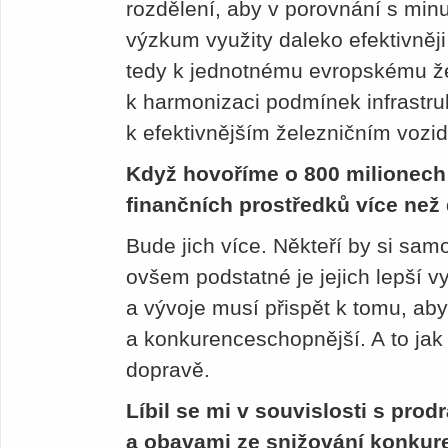
rozdělení, aby v porovnání s minu
výzkum využity daleko efektivněj
tedy k jednotnému evropskému že
k harmonizaci podmínek infrastruk
k efektivnějším železničním vozi
Když hovoříme o 800 milionech e
finančních prostředků více než
Bude jich více. Někteří by si samo
ovšem podstatné je jejich lepší v
a vývoje musí přispět k tomu, aby 
a konkurenceschopnější. A to jak 
dopravě.
Líbil se mi v souvislosti s pro
a obavami ze snižování konkur