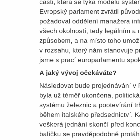
části, která se týká modelů syst
Evropský parlament zvrátil původ
požadoval oddělení manažera inf
všech okolností, tedy legálním a
způsobem, a na místo toho umožnil
v rozsahu, který nám stanovuje pr
jsme s prací europarlamentu spok
A jaký vývoj očekáváte?
Následovat bude projednávání v 
byla už téměř ukončena, politick
systému železnic a pootevírání tr
během italského předsednictví. 
veškerá jednání skončí před kon
balíčku se pravděpodobně protáhn