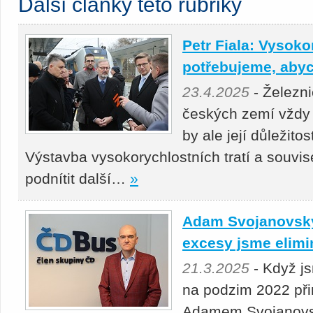
Další články této rubriky
Petr Fiala: Vysoko
potřebujeme, abyc
23.4.2025
- Železni
českých zemí vždy 
by ale její důležito
Výstavba vysokorychlostních tratí a souvis
podnítit další…
»
Adam Svojanovský:
excesy jsme elimi
21.3.2025
- Když j
na podzim 2022 přin
Adamem Svojanovsk