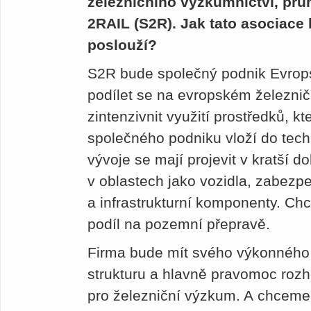
železničního výzkumnictví, prů
2RAIL (S2R). Jak tato asociace
poslouží?
S2R bude společný podnik Evrop
podílet se na evropském železni
zintenzivnit využití prostředků, kt
společného podniku vloží do tec
vývoje se mají projevit v kratší do
v oblastech jako vozidla, zabezp
a infrastrukturní komponenty. Ch
podíl na pozemní přepravě.
Firma bude mít svého výkonného ře
strukturu a hlavně pravomoc rozh
pro železniční výzkum. A chcem