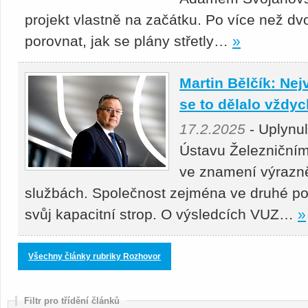
projekt vlastně na začátku. Po více než dv
porovnat, jak se plány střetly…
»
Martin Bělčík: Nej
se to dělalo vždy
17.2.2025
- Uplynu
Ústavu Železniční
ve znamení výrazně
službách. Společnost zejména ve druhé po
svůj kapacitní strop. O výsledcích VUZ…
»
Všechny články rubriky Rozhovor
Filtr pro třídění článků