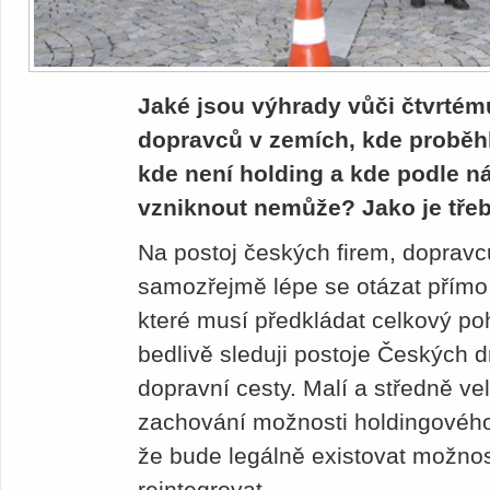
Jaké jsou výhrady vůči čtvrtém
dopravců v zemích, kde proběhl
kde není holding a kde podle n
vzniknout nemůže? Jako je tře
Na postoj českých firem, dopravc
samozřejmě lépe se otázat přímo j
které musí předkládat celkový po
bedlivě sleduji postoje Českých d
dopravní cesty. Malí a středně vel
zachování možnosti holdingového
že bude legálně existovat možnos
reintegrovat.