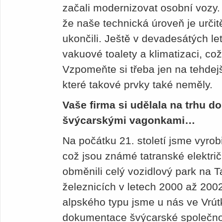
začali modernizovat osobní vozy. 
že naše technická úroveň je určit
ukončili. Ještě v devadesátých l
vakuové toalety a klimatizaci, co
Vzpomeňte si třeba jen na tehdej
které takové prvky také neměly.
Vaše firma si udělala na trhu d
švýcarskými vagonkami…
Na počátku 21. století jsme vyrobi
což jsou známé tatranské elektri
obměnili celý vozidlový park na T
železnicích v letech 2000 až 2002
alpského typu jsme u nás ve Vrút
dokumentace švýcarské společnos