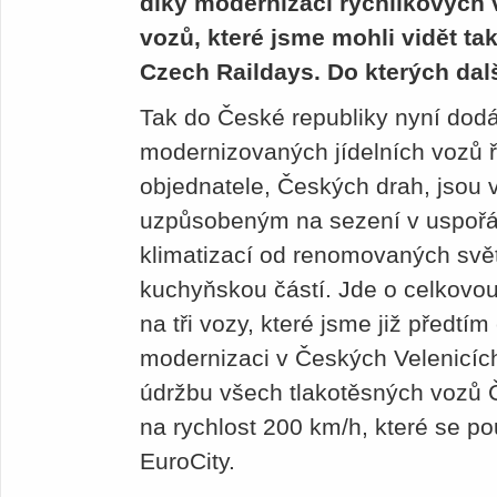
díky modernizaci rychlíkových 
vozů, které jsme mohli vidět ta
Czech Raildays. Do kterých dalš
Tak do České republiky nyní dod
modernizovaných jídelních vozů
objednatele, Českých drah, jsou 
uzpůsobeným na sezení v us­pořád
klimatizací od renomovaných svě
kuchyňskou částí. Jde o celkovou
na tři vozy, které jsme již předtí
modernizaci v Českých Velenicíc
údržbu všech tlakotěsných vozů 
na rychlost 200 km/h, které se po
EuroCity.