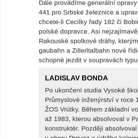
Dále provádíme generální opravy 
441 pro Srbské železnice a upra
chcete-li Cecilky řady 182 či Bo
polské dopravce. Asi nejzajímavějš
Rakouské spolkové dráhy, kterým
gaubahn a Zillerltalbahn nové řídi
schopné jezdit v soupravách typu
LADISLAV BONDA
Po ukončení studia Vysoké škol
Průmyslové inženýrství v roce 
ŽOS Vrútky. Během základní vo
až 1983, kterou absolvoval v Pa
konstruktér. Později absolvova
v oboru Provoz a údržba kolejo