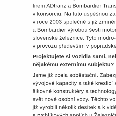
firem ADtranz a Bombardier Transp
v konsorciu. Na tuto úspěšnou z
v roce 2003 společně s již zmíně
a Bombardier výrobou šesti moto
slovenské železnice. Tyto modro-
v provozu především v popradsk
Projektujete si vozidla sami, n
nějakému externímu subjektu?
Jsme již zcela soběstační. Zabezp
vývojové kapacity a také kreslic
šikovné konstruktéry a technology,
svět nové osobní vozy. Těchto v
již vyrobili několik desítek a k vi
a rychlíkových spojích u Železnič