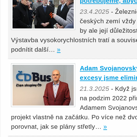
potřebujeme, abyc
23.4.2025
- Železni
českých zemí vždy 
by ale její důležito
Výstavba vysokorychlostních tratí a souvis
podnítit další…
»
Adam Svojanovský:
excesy jsme elimi
21.3.2025
- Když j
na podzim 2022 přin
Adamem Svojanovsk
projekt vlastně na začátku. Po více než dv
porovnat, jak se plány střetly…
»