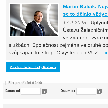
Martin Bělčík: Nej
se to dělalo vždy
17.2.2025
- Uplynu
Ústavu Železniční
ve znamení výrazně
službách. Společnost zejména ve druhé po
svůj kapacitní strop. O výsledcích VUZ…
»
Všechny články rubriky Rozhovor
Filtr pro třídění článků
Datum od
Datum do