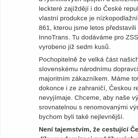
leckteré zajíždějí i do České repu
vlastní produkce je nízkopodlažn
861, kterou jsme letos představili
InnoTrans. Tu dodáváme pro ZSSK
vyrobeno již sedm kusů.
Pochopitelně že velká část našic
slovenskému národnímu dopravci
majoritním zákazníkem. Máme tot
dokonce i ze zahraničí, Českou 
nevyjímaje. Chceme, aby naše vý
srovnatelnou s renomovanými výr
bychom byli také nejlevnější.
Není tajemstvím, že cestující Č