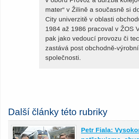
mater“ v Žilině a současně si do
City univerzitě v oblasti obcho
1984 až 1986 pracoval v ŽOS Vr
pak jako vedoucí provozu či tec
zastává post obchodně-výrobníh
společnosti.
Další články této rubriky
Petr Fiala: Vysoko