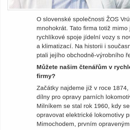
O slovenské společnosti ŽOS Vrút
mnohokrát. Tato firma totiž mimo 
rychlíkové spoje jídelní vozy s
a klimatizací. Na historii i souča
ptali jejího obchodně-výrobního ř
Můžete našim čtenářům v rychlost
firmy?
Začátky najdeme již v roce 1874,
dílny pro opravy parních lokomot
Milníkem se stal rok 1960, kdy s
opravovat elektrické lokomotivy 
Mimochodem, prvním opraveným s