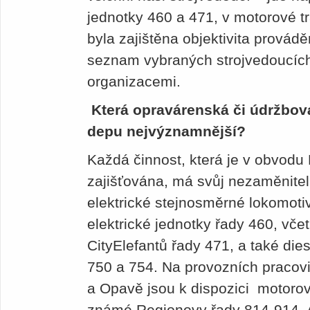
jednotky 460 a 471, v motorové tr
byla zajištěna objektivita provád
seznam vybraných strojvedoucíc
organizacemi.
Která opravárenská či údržbov
depu nejvýznamnější?
Každá činnost, která je v obvodu
zajišťována, má svůj nezaměnit
elektrické stejnosměrné lokomotiv
elektrické jednotky řady 460, vč
CityElefantů řady 471, a také dies
750 a 754. Na provozních pracov
a Opavě jsou k dispozici motorov
známé Regio­novy řady 814-914. 