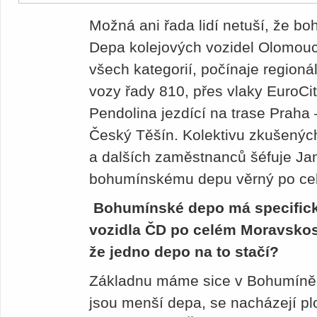
Možná ani řada lidí netuší, že b
Depa kolejových vozidel Olomou
všech kategorií, počínaje regionál
vozy řady 810, přes vlaky EuroCit
Pendolina jezdící na trase Praha
Český Těšín. Kolektivu zkušených
a dalších zaměstnanců šéfuje Jan
bohumínskému depu věrný po celou
Bohumínské depo má specificko
vozidla ČD po celém Moravskos
že jedno depo na to stačí?
Základnu máme sice v Bohumíně, 
jsou menší depa, se nacházejí pl