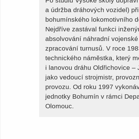
Po studiu Vysoké školy dopravní
a údržba dráhových vozidel) př
bohumínského lokomotivního de
Nejdříve zastával funkci inžený
absolvování náhradní vojenské
zpracování turnusů. V roce 198
technického náměstka, který mě
i lanovou dráhu Oldřichovice – 
jako vedoucí strojmistr, provo
provozu. Od roku 1997 vykonáv
jednotky Bohumín v rámci Depa
Olomouc.