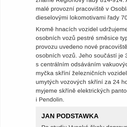
malé provozní pracoviště v Osob
dieselovými lokomotivami řady 70
Kromě hnacích vozidel udržujem
osobních vozů pestré směsice typů
provozu uvedeno nové pracoviště
osobních vozů. Jeho součástí je 3
s centrálním odsáváním vakuovýc
myčka skříní železničních vozide
umytých vozových skříní za 24 h
myjeme skříně elektrických panto
i Pendolin.
JAN PODSTAWKA