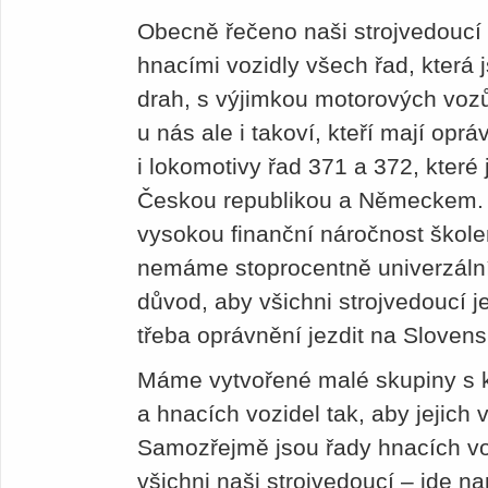
Obecně řečeno naši strojvedoucí 
hnacími vozidly všech řad, která
drah, s výjimkou motorových voz
u nás ale i takoví, kteří mají oprá
i lokomotivy řad 371 a 372, které
Českou republikou a Německem.
vysokou finanční náročnost škole
nemáme stoprocentně univerzální 
důvod, aby všichni strojvedoucí j
třeba oprávnění jezdit na Slovens
Máme vytvořené malé skupiny s k
a hnacích vozidel tak, aby jejich v
Samozřejmě jsou řady hnacích voz
všichni naši strojvedoucí – jde na