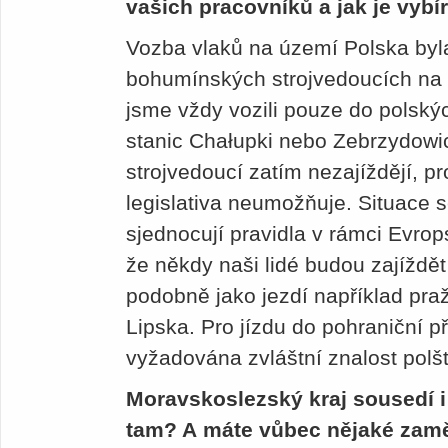
vašich pracovníků a jak je vybí
Vozba vlaků na území Polska byl
bohumínských strojvedoucích na d
jsme vždy vozili pouze do polsk
stanic Cha­łupki nebo Zebrzydowi
strojvedoucí zatím nezajíždějí, p
legislativa ne­umožňuje. Situace s
sjednocují pravidla v rámci Evrop
že někdy naši lidé budou zajíždět
podobně jako jezdí například pra
Lipska. Pro jízdu do pohraniční 
vyžadována zvláštní znalost polšt
Moravskoslezský kraj sousedí i
tam? A máte vůbec nějaké zaměs