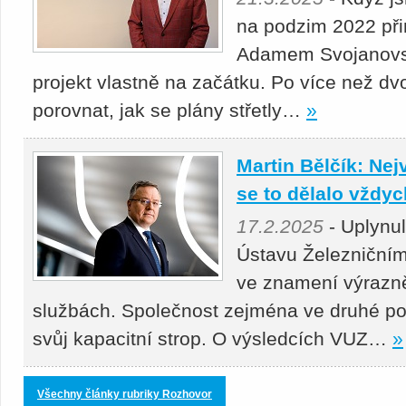
na podzim 2022 přin
Adamem Svojanovsk
projekt vlastně na začátku. Po více než dv
porovnat, jak se plány střetly…
»
Martin Bělčík: Nej
se to dělalo vždy
17.2.2025
- Uplynu
Ústavu Železniční
ve znamení výrazně
službách. Společnost zejména ve druhé po
svůj kapacitní strop. O výsledcích VUZ…
»
Všechny články rubriky Rozhovor