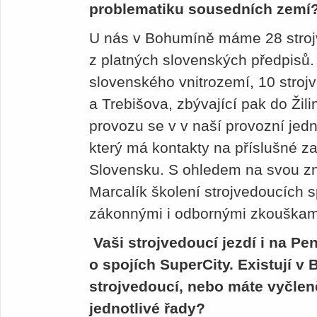
problematiku sousedních zemí
U nás v Bohumíně máme 28 strojv
z platných slovenských předpisů. T
slovenského vnitrozemí, 10 stroj
a Trebišova, zbývající pak do Žil
provozu se v v naší provozní jed
který má kontakty na příslušné z
Slovensku. S ohledem na svou zna
Marcalík školení strojvedoucích s
zákonnými i odbornými zkouškam
Vaši strojvedoucí jezdí i na Pe
o spojích SuperCity. Existují v
strojvedoucí, nebo máte vyčle
jednotlivé řady?