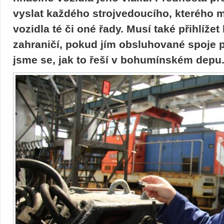
vyslat každého strojvedoucího, kterého m
vozidla té či oné řady. Musí také přihlíže
zahraničí, pokud jím obsluhované spoje př
jsme se, jak to řeší v bohumínském depu