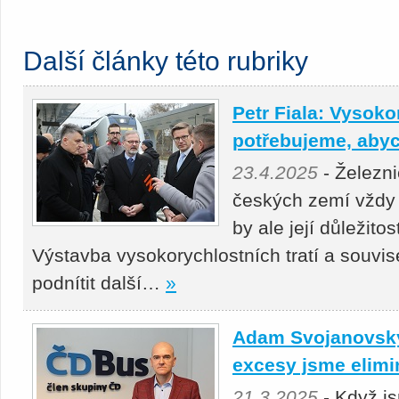
Další články této rubriky
Petr Fiala: Vysoko
potřebujeme, abyc
23.4.2025
- Železni
českých zemí vždy 
by ale její důležito
Výstavba vysokorychlostních tratí a souvis
podnítit další…
»
Adam Svojanovský:
excesy jsme elimi
21.3.2025
- Když j