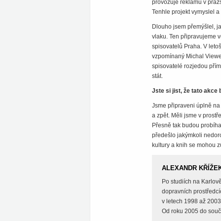
provozuje reklamu v praž
Tenhle projekt vymyslel 
Dlouho jsem přemýšlel, jak
vlaku. Ten připravujeme 
spisovatelů Praha. V leto
vzpomínaný Michal Viewegh
spisovatelé rozjedou přímě
stát.
Jste si jist, že tato akc
Jsme připraveni úplně na 
a zpět. Měli jsme v prostř
Přesně tak budou probíhat
předešlo jakýmkoli nedoro
kultury a knih se mohou zú
ALEXANDR KŘÍŽE
Po studiích na Karlově
dopravních prostředcí
v letech 1998 až 2003
Od roku 2005 do souča