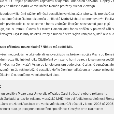
ské MHD. Projekt pokračoval zajímavou a tajemnou odbočkou nazvanou Dopisy v 
a pak ho úžasně využil ve své knížce Román pro ženy Michal Viewegh.
 podobný literární zážitek přinést i cestujícím ve vlaku, až z toho vznikl projekt Čte
ve spolupráci se školou reklamní a umělecké tvorby Michael a renomovaným Festi
šním prvním ročníku se setkáme s řadou známých českých spisovatelů, jako je již
, ale i s Petrou Hůlovou či Emilem Haklem, ale i řadou dalších. V polovině září s
stskými CityElefanty do okolí Prahy a budou číst ze svých knih pro ty, kteří o to bu
e bude přijímána pouze kladně? Někdo má raději klid.
všechno, proto jsme také udělali testovací jízdu na běžném spoji z Prahy do Bene
edním voze třídílné jednotky CityElefant vyhrazeno horní patro, a to se nám osvědčil
 i všechna čtení v září. Vstup do tohoto prostoru bude přesně a jasně označen, ab
zuměním, že rušíme běžné cestující, kteří o čtení nemají zájem, a naopak milovníc
častnit této, doufáme, velmi atraktivní akce.
K
 univerzitě v Praze a na University of Wales Cardiff působí v oboru reklamy na
ch. Zakládal a rozvíjel reklamu v pražské MHD, kde byl ředitelem společnosti Renc
. Jako prezident Asociace pro venkovní reklamu ČR působil v letech 2003 až 2005.
snosti pracuje jako jednatel dceřiné společnosti Českých drah Railreklam.