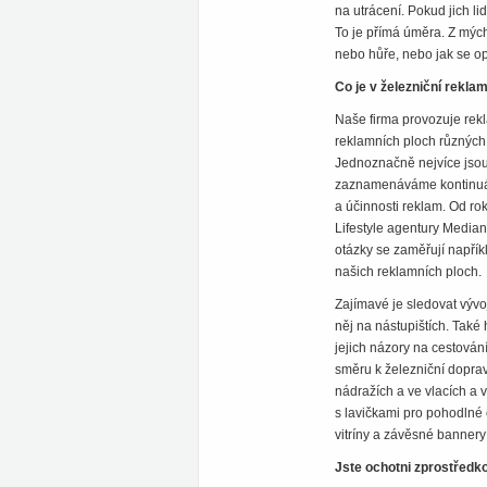
na utrácení. Pokud jich li
To je přímá úměra. Z mých
nebo hůře, nebo jak se op
Co je v železniční rekla
Naše firma provozuje rek
reklamních ploch různých 
Jednoznačně nejvíce jsou 
zaznamenáváme kontinuál
a účinnosti reklam. Od 
Lifestyle agentury Median,
otázky se zaměřují napří
našich reklamních ploch.
Zajímavé je sledovat vývo
něj na nástupištích. Také
jejich názory na cestová
směru k železniční doprav
nádražích a ve vlacích a v
s lavičkami pro pohodlné 
vitríny a závěsné bannery
Jste ochotni zprostředk