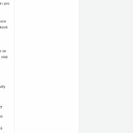
 i pro
avce
akové
e se
 vlak
.
adly
l?
si
rá