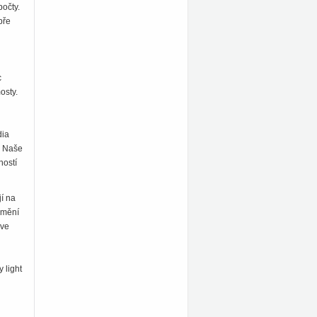
počty.
bře
c
osty.
dia
. Naše
ností
jí na
e mění
 ve
 light