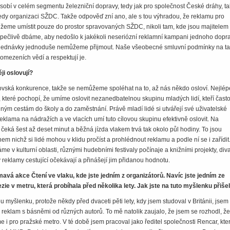
obí v celém segmentu železniční dopravy, tedy jak pro společnost České dráhy, tak
tedy organizaci SŽDC. Takže odpověď zní ano, ale s tou výhradou, že reklamu pro
eme umístit pouze do prostor spravovaných SŽDC, nikoli tam, kde jsou majitelem
 pečlivě dbáme, aby nedošlo k jakékoli neseriózní reklamní kampani jednoho dopr
bjednávky jednoduše nemůžeme přijmout. Naše všeobecné smluvní podmínky na t
o omezeních vědí a respektují je.
ji oslovují?
rovská konkurence, takže se nemůžeme spoléhat na to, až nás někdo osloví. Nejlép
 které pochopí, že umíme oslovit nezanedbatelnou skupinu mladých lidí, kteří často
lným cestám do školy a do zaměstnání. Právě mladí lidé si utvářejí své uživatelské
klama na nádražích a ve vlacích umí tuto cílovou skupinu efektivně oslovit. Na
 čeká šest až deset minut a běžná jízda vlakem trvá tak okolo půl hodiny. To jsou
m nichž si lidé mohou v klidu pročíst a prohlédnout reklamu a podle ní se i zařídit
e v kulturní oblasti, různými hudebními festivaly počínaje a knižními projekty, div
y reklamy cestující očekávají a přinášejí jim přidanou hodnotu.
ímavá akce Čtení ve vlaku, kde jste jedním z organizátorů. Navíc jste jedním ze
zie v metru, která probíhala před několika lety. Jak jste na tuto myšlenku přiše
myšlenku, protože někdy před dvaceti pěti lety, kdy jsem studoval v Británii, jsem 
reklam s básněmi od různých autorů. To mě natolik zaujalo, že jsem se rozhodl, že
e i pro pražské metro. V té době jsem pracoval jako ředitel společnosti Rencar, kte