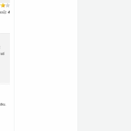
asů):
4
í
atí
tku.