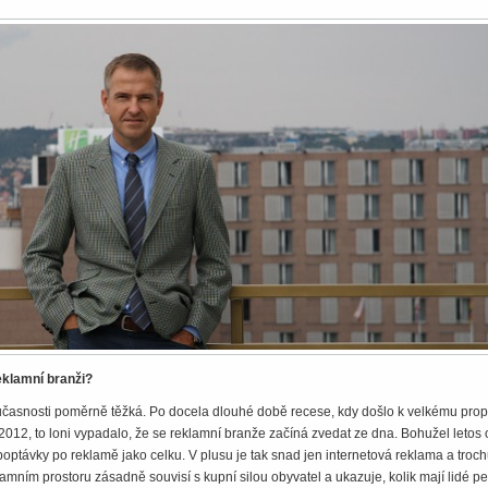
eklamní branži?
oučasnosti poměrně těžká. Po docela dlouhé době recese, kdy došlo k velkému pro
2012, to loni vypadalo, že se reklamní branže začíná zvedat ze dna. Bohužel letos 
optávky po reklamě jako celku. V plusu je tak snad jen internetová reklama a troc
lamním prostoru zásadně souvisí s kupní silou obyvatel a ukazuje, kolik mají lidé p