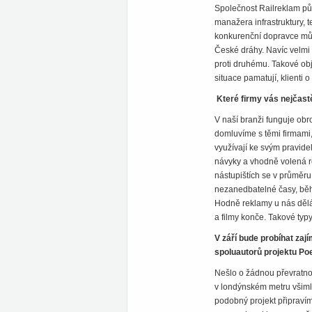
Společnost Railreklam půs
manažera infrastruktury, 
konkurenční dopravce můž
České dráhy. Navíc velmi
proti druhému. Takové o
situace pamatují, klienti 
Které firmy vás nejčastě
V naší branži funguje ob
domluvíme s těmi firmami,
využívají ke svým pravide
návyky a vhodně volená re
nástupištích se v průměru
nezanedbatelné časy, běhe
Hodně reklamy u nás dělám
a filmy konče. Takové typ
V září bude probíhat zaj
spoluautorů projektu Poe
Nešlo o žádnou převratnou 
v londýnském metru všiml 
podobný projekt připravím