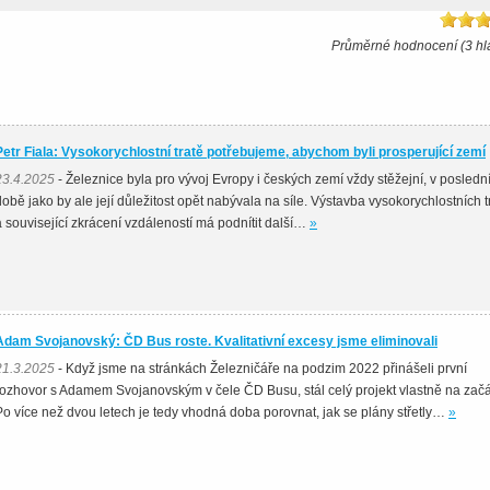
Průměrné hodnocení (3 hl
Petr Fiala: Vysokorychlostní tratě potřebujeme, abychom byli prosperující zemí
23.4.2025
- Železnice byla pro vývoj Evropy i českých zemí vždy stěžejní, v posledn
době jako by ale její důležitost opět nabývala na síle. Výstavba vysokorychlostních tr
a související zkrácení vzdáleností má podnítit další…
»
Adam Svojanovský: ČD Bus roste. Kvalitativní excesy jsme eliminovali
21.3.2025
- Když jsme na stránkách Železničáře na podzim 2022 přinášeli první
rozhovor s Adamem Svojanovským v čele ČD Busu, stál celý projekt vlastně na začá
Po více než dvou letech je tedy vhodná doba porovnat, jak se plány střetly…
»