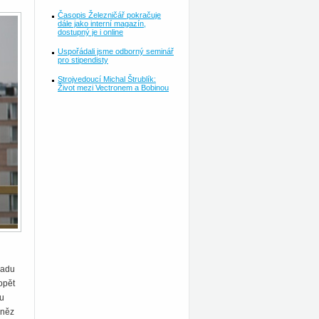
Časopis Železničář pokračuje
dále jako interní magazín,
dostupný je i online
Uspořádali jsme odborný seminář
pro stipendisty
Strojvedoucí Michal Štrublík:
Život mezi Vectronem a Bobinou
padu
opět
hu
eněz