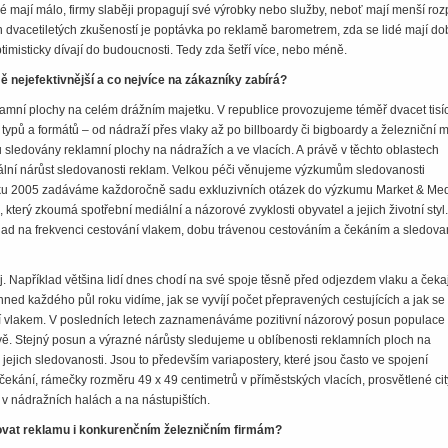
dé mají málo, firmy slaběji propagují své výrobky nebo služby, neboť mají menší roz
 dvacetiletých zkušeností je poptávka po reklamě barometrem, zda se lidé mají do
timisticky dívají do budoucnosti. Tedy zda šetří více, nebo méně.
mě nejefektivnější a co nejvíce na zákazníky zabírá?
lamní plochy na celém drážním majetku. V republice provozujeme téměř dvacet tisí
typů a formátů – od nádraží přes vlaky až po billboardy či bigboardy a železniční m
sledovány reklamní plochy na nádražích a ve vlacích. A právě v těchto oblastech
ní nárůst sledovanosti reklam. Velkou péči věnujeme výzkumům sledovanosti
roku 2005 zadáváme každoročně sadu exkluzivních otázek do výzkumu Market & Me
 který zkoumá spotřební mediální a názorové zvyklosti obyvatel a jejich životní styl
klad na frekvenci cestování vlakem, dobu trávenou cestováním a čekáním a sledova
j. Například většina lidí dnes chodí na své spoje těsně před odjezdem vlaku a čeka
 hned každého půl roku vidíme, jak se vyvíjí počet přepravených cestujících a jak s
ní vlakem. V posledních letech zaznamenáváme pozitivní názorový posun populace
ě. Stejný posun a výrazné nárůsty sledujeme u oblíbenosti reklamních ploch na
 jejich sledovanosti. Jsou to především variapostery, které jsou často ve spojení
čekání, rámečky rozměru 49 x 49 centimetrů v příměstských vlacích, prosvětlené city
 v nádražních halách a na nástupištích.
ovat reklamu i konkurenčním železničním firmám?