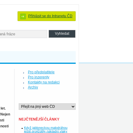
Přihlásit se do Intranetu ČD
Pro předplatitele
Pro inzerenty
Kontakty na redakci
Archiv
let.
 Nejen
NEJČTENĚJŠÍ ČLÁNKY
sti
nosti
Když jabloneckou malodráhou
ještě projížděly nákladní vlaky