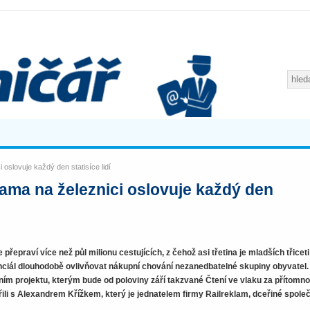
 oslovuje každý den statisíce lidí
ama na železnici oslovuje každý den
řepraví více než půl milionu cestujících, z čehož asi třetina je mladších třiceti 
nciál dlouhodobě ovlivňovat nákupní chování nezanedbatelné skupiny obyvatel.
ním projektu, kterým bude od poloviny září takzvané Čtení ve vlaku za přítomno
li s Alexandrem Křížkem, který je jednatelem firmy Railreklam, dceřiné společ