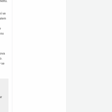
metru.
ní ve
valem
e
dou
šova
o.
y se
i
ar