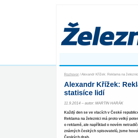
Rozhovor
/ Alexandr Křížek: Reklama na železnici
Alexandr Křížek: Rekl
statisíce lidí
11.9.2014 – autor: MARTIN HARÁK
Každý den se ve vlacích v České republice p
Reklama na železnici má proto velký pote
o reklamě, ale například o novém netradič
známých českých spisovatelů, jsme hovoři
Českých drah.