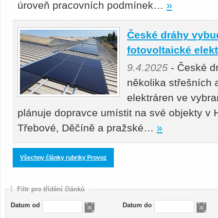
úroveň pracovních podmínek…
»
České dráhy vybu
fotovoltaické elek
9.4.2025
- České d
několika střešních
elektráren ve vybr
plánuje dopravce umístit na své objekty v
Třebové, Děčíně a pražské…
»
Všechny články rubriky Provoz
Filtr pro třídění článků
Datum od
Datum do