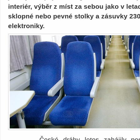
interiér, výběr z míst za sebou jako v leta
sklopné nebo pevné stolky a zásuvky 230
elektroniky.
České dráhy letos zahájily p