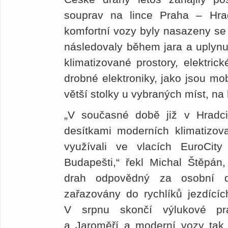
souprav na lince Praha – Hra
komfortní vozy byly nasazeny se 
následovaly během jara a uplynul
klimatizované prostory, elektri
drobné elektroniky, jako jsou mo
větší stolky u vybraných míst, na 
„V současné době již v Hradc
desítkami moderních klimatizov
využívali ve vlacích EuroCi
Budapešti,“ řekl Michal Štěpán
drah odpovědný za osobní d
zařazovány do rychlíků jezdící
V srpnu skončí výlukové p
a Jaroměří a moderní vozy tak 