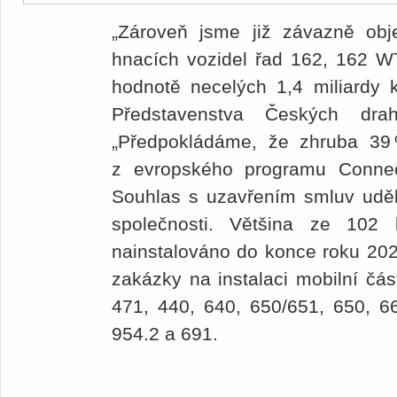
„Zároveň jsme již závazně obj
hnacích vozidel řad 162, 162 
hodnotě necelých 1,4 miliardy k
Představenstva Českých dr
„Předpokládáme, že zhruba 39 
z evropského programu Connec
Souhlas s uzavřením smluv uděli
společnosti. Většina ze 102 
nainstalováno do konce roku 2022
zakázky na instalaci mobilní čá
471, 440, 640, 650/651, 650, 66
954.2 a 691.