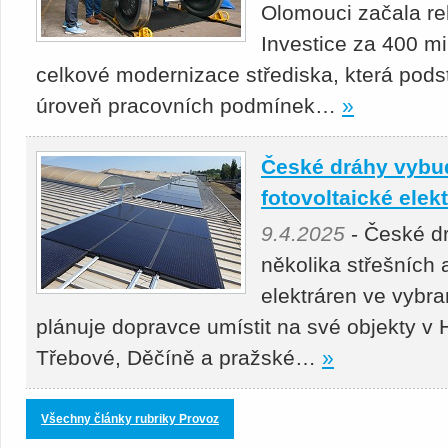
Olomouci začala re
Investice za 400 mil
celkové modernizace střediska, která podst
úroveň pracovních podmínek…
»
České dráhy vybu
fotovoltaické elek
9.4.2025
- České d
několika střešních
elektráren ve vybr
plánuje dopravce umístit na své objekty v
Třebové, Děčíně a pražské…
»
Všechny články rubriky Provoz