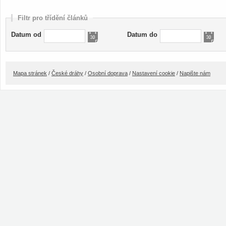
Filtr pro třídění článků
Datum od
Datum do
Mapa stránek
/
České dráhy
/
Osobní doprava
/
Nastavení cookie
/
Napište nám