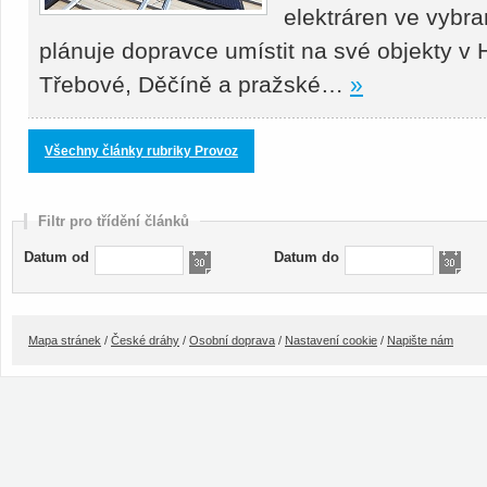
elektráren ve vybr
plánuje dopravce umístit na své objekty v
Třebové, Děčíně a pražské…
»
Všechny články rubriky Provoz
Filtr pro třídění článků
Datum od
Datum do
Mapa stránek
/
České dráhy
/
Osobní doprava
/
Nastavení cookie
/
Napište nám