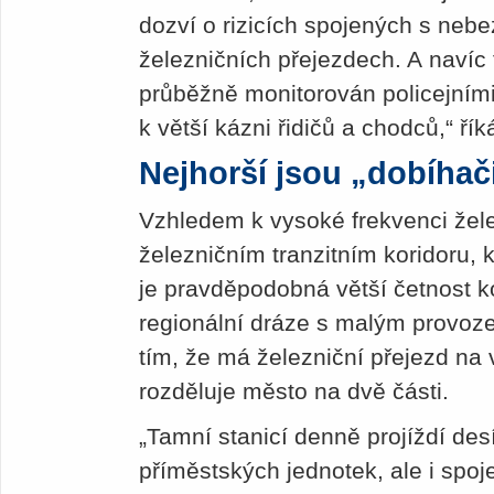
dozví o rizicích spojených s ne
železničních přejezdech. A navíc f
průběžně monitorován policejními 
k větší kázni řidičů a chodců,“ ř
Nejhorší jsou „dobíhač
Vzhledem k vysoké frekvenci žel
železničním tranzitním koridoru, 
je pravděpodobná větší četnost ko
regionální dráze s malým provoze
tím, že má železniční přejezd na
rozděluje město na dvě části.
„Tamní stanicí denně projíždí desí
příměstských jednotek, ale i spoje