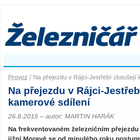
Provoz
/ Na přejezdu v Rájci-Jestřebí zkoušejí
Na přejezdu v Rájci-Jestřeb
kamerové sdílení
26.8.2015 – autor: MARTIN HARÁK
Na frekventovaném železničním přejezdu v
jižní Moravě se od minulého roku postu