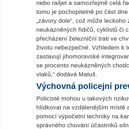
nebo railjet a samozřejmě celá řa
tomu je pochopitelně po část dne 
„závory dole“, což může leckoho 
neukázněných řidičů, cyklistů či c
přecházení železniční trati ve chví
životu nebezpečné. Vzhledem k to
zastavují jihomoravské integrova
se procento ne­ukázněných chodc
vlaků,“ dodává Matuš.
Výchovná policejní pr
Policisté mohou u takových rizik
hlídkovat na vzdálenějším místě 
pomocí výpočetní techniky na ka
správného chování účastníků siln