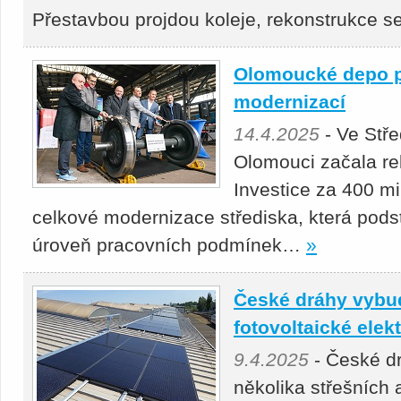
Přestavbou projdou koleje, rekonstrukce 
Olomoucké depo p
modernizací
14.4.2025
- Ve Stř
Olomouci začala re
Investice za 400 mil
celkové modernizace střediska, která podst
úroveň pracovních podmínek…
»
České dráhy vybu
fotovoltaické elek
9.4.2025
- České d
několika střešních