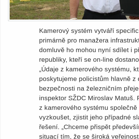
Kamerový systém vytváří specifický
primárně pro manažera infrastru
domluvě ho mohou nyní sdílet i př
republiky, kteří se on-line dost
„Údaje z kamerového systému, kt
poskytujeme policistům hlavně z
bezpečnosti na železničním přejez
inspektor SŽDC Miroslav Matuš. P
z kamerového systému společně s
vyzkoušet, zjistit jeho případné sl
řešení. „Chceme přispět předevš
situací tím, že se široká veřejnos