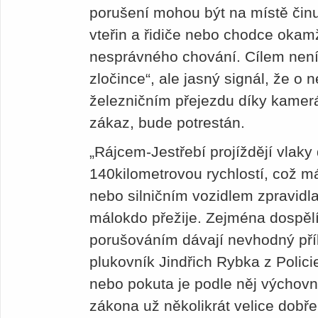
porušení mohou být na místě čin
vteřin a řidiče nebo chodce okamž
nesprávného chování. Cílem není 
zločince“, ale jasný signál, že 
železničním přejezdu díky kamer
zákaz, bude potrestán.
„Rájcem-Jestřebí projíždějí vlaky
140kilometrovou rychlostí, což m
nebo silničním vozidlem zpravidla
málokdo přežije. Zejména dospělí
porušováním dávají nevhodný pří
plukovník Jindřich Rybka z Polic
nebo pokuta je podle něj výchov
zákona už několikrát velice dobře 