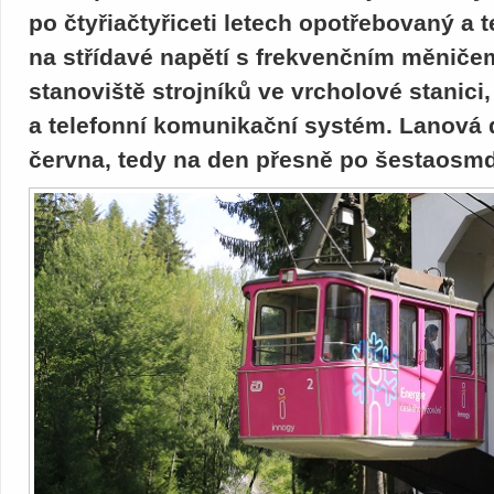
po čtyřiačtyřiceti letech opotřebovaný a t
na střídavé napětí s frekvenčním měničem.
stanoviště strojníků ve vrcholové stanici
a telefonní komunikační systém. Lanová d
června, tedy na den přesně po šestaosmde