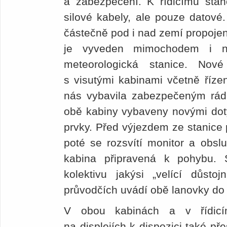
a zabezpečení. K řídicímu stan
silové kabely, ale pouze datové.
částečně pod i nad zemí propoje
je vyveden mimochodem i n
meteorologická stanice. Nov
s visutými kabinami včetně říze
nás vybavila zabezpečeným rád
obě kabiny vybaveny novými dot
prvky. Před výjezdem ze stanice 
poté se rozsvítí monitor a obslu
kabina připravená k pohybu. 
kolektivu jakýsi „velící důsto
průvodčích uvádí obě lanovky do 
V obou kabinách a v řídicí
na displejích k dispozici také pře