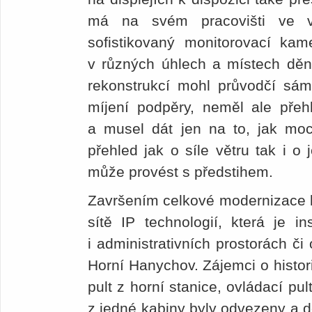
má na svém pracovišti ve vr
sofistikovaný monitorovací k
v různých úhlech a místech dění 
rekonstrukcí mohl průvodčí sám
míjení podpěry, neměl ale přehl
a musel dát jen na to, jak m
přehled jak o síle větru tak i 
může provést s předstihem.
Završením celkové modernizace l
sítě IP technologií, která je i
i administrativních prostorách či
Horní Hanychov. Zájemci o historii
pult z horní stanice, ovládací pul
z jedné kabiny byly odvezeny a 