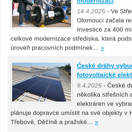
modernizací
14.4.2025
- Ve Stř
Olomouci začala re
Investice za 400 mil
celkové modernizace střediska, která podst
úroveň pracovních podmínek…
»
České dráhy vybu
fotovoltaické elek
9.4.2025
- České d
několika střešních
elektráren ve vybr
plánuje dopravce umístit na své objekty v
Třebové, Děčíně a pražské…
»