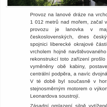
Provoz na lanové dráze na vrcho
1 012 metrů nad mořem, začal v
provozu je lanovka v maje
československých, dnes česk
spojnici liberecké okrajové čás
vrcholem hojně navštěvovaného 
rekonstrukcí toto zařízení prošl
vyměněny obě kabiny, postav
centrální podpěra, a navíc dvojn
V té době byl současně v hor
stejnosměrným motorem o výko
Leonardova soustrojí.
Zásadní omlazení silně vytížen