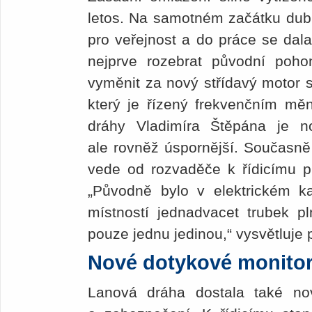
letos. Na samotném začátku dub
pro veřejnost a do práce se dala
nejprve rozebrat původní poh
vyměnit za nový střídavý motor
který je řízený frekvenčním mě
dráhy Vladimíra Štěpána je n
ale rovněž úspornější. Současně
vede od rozvaděče k řídicímu pul
„Původně bylo v elektrickém ka
místností jedna­dvacet trubek 
pouze jednu jedinou,“ vysvětluje 
Nové dotykové monito
Lanová dráha dostala také nov