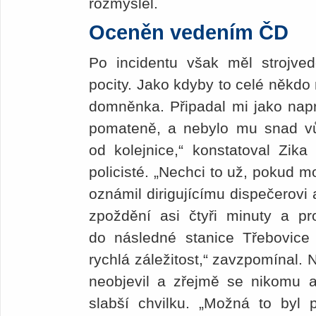
rozmyslel.
Oceněn vedením ČD
Po incidentu však měl strojved
pocity. Jako kdyby to celé někdo
domněnka. Připadal mi jako napr
pomateně, a nebylo mu snad vů
od kolejnice,“ konstatoval Zika 
policisté. „Nechci to už, pokud m
oznámil dirigujícímu dispečerovi
zpoždění asi čtyři minuty a pr
do následné stanice Třebovic
rychlá záležitost,“ zavzpomínal.
neobjevil a zřejmě se nikomu a
slabší chvilku. „Možná to byl 