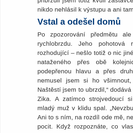
přibrzdil jsem totiž kvůli zastáv
nikdo nehlásil k výstupu a ani ta
Vstal a odešel domů
Po zpozorování předmětu ale 
rychlobrzdu. Jeho pohotová
rozhodující – nešlo totiž o nic ji
nataženého přes obě kolejni
podepřenou hlavu a přes druh
nemusel jsem si ho všimnout,
Naštěstí jsem to ubrzdil,“ dodává
Zika. A zatímco strojvedoucí si
mladý muž v klidu spal. „Nevzbu
Ani to s ním, na rozdíl ode mě, n
pocit. Když rozpoznáte, co vlas