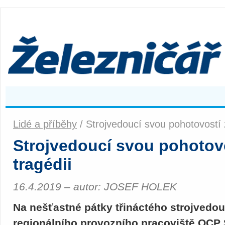
Lidé a příběhy
/ Strojvedoucí svou pohotovostí z
Strojvedoucí svou pohotovo
tragédii
16.4.2019 – autor: JOSEF HOLEK
Na nešťastné pátky třináctého strojvedo
regionálního provozního pracoviště OCP S