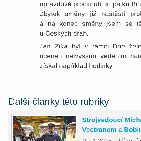
opravdové procitnutí do pátku tři
Zbytek směny již naštěstí pr
a na konec směny jsem se těš
u Českých drah.
Jan Zika byl v rámci Dne žele
oceněn nejvyšším vedením nár
získal například hodinky.
Další články této rubriky
Strojvedoucí Micha
Vectronem a Bobi
29.4.2025
- Řízení 