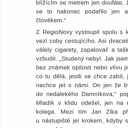
blížícím se metrem jen doufáte,
se to nakonec podařilo jen 
člověkem.“
Z RegioNovy vystoupil spolu s k
vezl coby cestujícího. Asi dvacet
válely cigarety, zapalovač a t
vzbudit. „Studený nebyl. Jak jsem
bez známek opilosti nebo vlivu j
co tu dělá, jestli se chce zabít,
nechce jet s námi. On jen že b
do nedalekého Damníkova,“ pop
Mladík v klidu odešel, jen na 
kolega. Mezi tím Jan Zika při
u nástupiště jel krokem, kdyby 