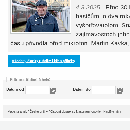
4.3.2025
- Před 30 
hasičům, o dva rok
vyšetřovatelem. Sn
zajímavostech jeho
času přivedla před mikrofon. Martin Kavk
Všechny články rubriky Lidé a příběhy
Filtr pro třídění článků
Datum od
Datum do
Mapa stránek
/
České dráhy
/
Osobní doprava
/
Nastavení cookie
/
Napište nám