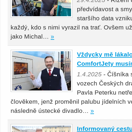
předvídavost a smys
staršího data vznik
každý, kdo s nimi vyrazil na trať. Ovšem 
jako Michal…
»
Vždycky mě lákalo
ComfortJety musí
1.4.2025
- Číšníka 
vozech Českých d
Pavla Peterku netře
člověkem, jenž proměnil palubu jídelních v
následně ústecké divadlo…
»
Informovaný cestu