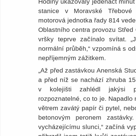
Hodiny ukazovaly jedenáct minut 
stanice v Moravské Třebové
motorová jednotka řady 814 vede
Oblastního centra provozu Střed
vršky teprve začínalo svítat. 
normální průběh,“ vzpomíná s o
nepříjemným zážitkem.
„Až před zastávkou Anenská Stud
a před níž se nachází zhruba 15
v kolejišti zahlédl jakýsi
rozpoznatelné, co to je. Napadlo 
větrem zavátý papír či pytel, nebo
betonovým peronem zastávky.
vycházejícímu slunci,“ začíná vyp