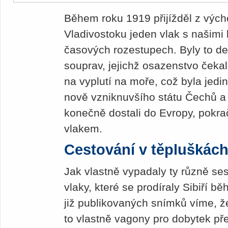
Během roku 1919 přijížděl z vých
Vladivostoku jeden vlak s našimi 
časových rozestupech. Byly to de
souprav, jejichž osazenstvo čekal
na vyplutí na moře, což byla jedi
nově vzniknuvšího státu Čechů a 
konečně dostali do Evropy, pokr
vlakem.
Cestování v těpluškác
Jak vlastně vypadaly ty různě ses
vlaky, které se prodíraly Sibiří
již publikovaných snímků víme, že
to vlastně vagony pro dobytek př