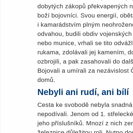
dobytých zákopů překvapených ne
boží bojovníci. Svou energií, obět
i kamarádstvím plným neohroženos
odvahou, budili obdiv vojenských
nebo munice, vrhali se tito odvážl
rukama, zdolávali jej kamením, d
ozbrojili, a pak zasahovali do dal
Bojovali a umírali za nezávislost
domů.
Nebyli ani rudí, ani bílí
Cesta ke svobodě nebyla snadná
nepodívali. Jenom od 1. střeleck
jeho příslušníků. Mnozí z nich zem
železnice důležitou roli. Nutno d