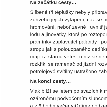
Na začátku cesty…
Slíbené tři těplušky nebyly připrav
zuřivého jejich vytápění, což se 
hromování, neboť zevně i uvnitř j
ledu a jinovatky, která po roztop
pramínky zaplavující palandy i po
stropu jak s poloucpaného cedítka
mají za starou veteš, o niž se ne
rozkřikl se ramenáč od jízdní rozv
petrolejové svítilny ustrašeně zab
Na konci cesty…
Vlak blíží se letem po svazích k
ozářenému podvečerním sluncem.
a v 6 hodin večer vjíždíme podz