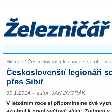
Historie
/ Českoslovenští legionáři se probojova
Českoslovenští legionáři s
přes Sibiř
30.1.2014 – autor: JAN DVOŘÁK
V letošním roce si připomínáme dvě význa
vztahují k první světové válce. Zatímco v 