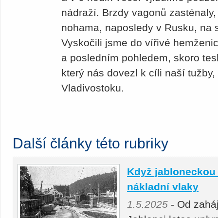
nádraží. Brzdy vagonů zasténaly,
nohama, naposledy v Rusku, na s
Vyskočili jsme do vířivé hemženi
a posledním pohledem, skoro teskl
který nás dovezl k cíli naší tužby
Vladivostoku.
Další články této rubriky
Když jabloneckou 
nákladní vlaky
1.5.2025
- Od zahá