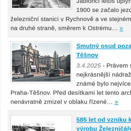
Jablonci letos uply
1900 se začalo jezd
železniční stanici v Rychnově a ve stejném
na druhé straně, směrem k Ostrému…
»
Smutný osud poz
Těšnov
3.4.2025
- Právem 
nejkrásnější nádra
známé bylo nejvíc
Praha-Těšnov. Před desítkami let tento arc
nenávratně zmizel v oblaku řízené…
»
585 let od vzniku
výrobu Železničář