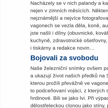
Nacházely se v nich palandy a ka
nejen v zimních měsících. Někter
nejznámější a nejvíce fotografova
vagonech se vezla děla, koně, aut
jste našli i dílny (obuvnické, ková
kuchyně, zdravotnické ošetřovny,
i tiskárny a redakce novin…
Bojovali za svobodu
Naše železniční snímky ovšem p
a ukazují život našich předků na 
kterou prožili převážně ve vagonec
to podceňovaní vojáci, z kterých s
hrdinové. Bili se jako lvi. Při vý
dělostřeleckou clonou jako stíny, 