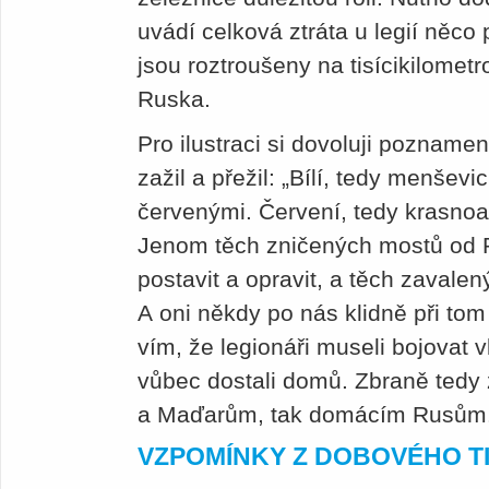
uvádí celková ztráta u legií něco
jsou roztroušeny na tisícikilomet
Ruska.
Pro ilustraci si dovoluji pozname
zažil a přežil: „Bílí, tedy menševi
červenými. Červení, tedy krasnoar
Jenom těch zničených mostů od 
postavit a opravit, a těch zavale
A oni někdy po nás klidně při tom 
vím, že legionáři museli bojovat 
vůbec dostali domů. Zbraně tedy 
a Maďarům, tak domácím Rusům
VZPOMÍNKY Z DOBOVÉHO T