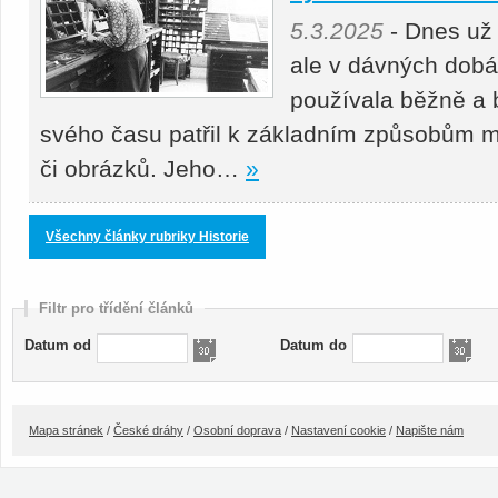
5.3.2025
- Dnes už
ale v dávných dobá
používala běžně a b
svého času patřil k základním způsobům m
či obrázků. Jeho…
»
Všechny články rubriky Historie
Filtr pro třídění článků
Datum od
Datum do
Mapa stránek
/
České dráhy
/
Osobní doprava
/
Nastavení cookie
/
Napište nám