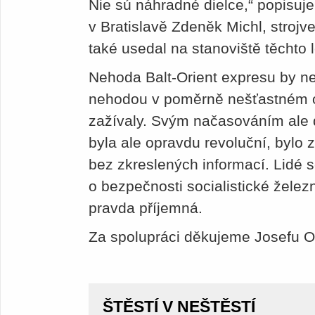
Nie sú náhradné dielce,“ popisuje
v Bratislavě Zdeněk Michl, strojve
také usedal na stanoviště těchto 
Nehoda Balt-Orient expresu by ne
nehodou v poměrně nešťastném o
zažívaly. Svým načasováním ale d
byla ale opravdu revoluční, bylo 
bez zkreslených informací. Lidé 
o bezpečnosti socialistické želez
pravda příjemná.
Za spolupráci děkujeme Josefu Ol
ŠTĚSTÍ V NEŠTĚSTÍ