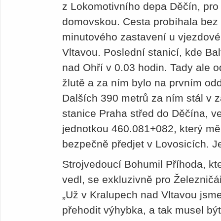
z Lokomotivního depa Děčín, pro 
domovskou. Cesta probíhala bez 
minutového zastavení u vjezdovéh
Vltavou. Poslední stanicí, kde Bal
nad Ohří v 0.03 hodin. Tady ale o
žlutě a za ním bylo na prvním odd
Dalších 390 metrů za ním stál v
stanice Praha střed do Děčína, 
jednotkou 460.081+082, který měl
bezpečně předjet v Lovosicích. 
Strojvedoucí Bohumil Příhoda, kt
vedl, se exkluzivně pro Železnič
„Už v Kralupech nad Vltavou jsme
přehodit výhybka, a tak musel být