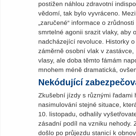
postižen náhlou zdravotní indispo
vědomí, tak bylo vyvráceno. Mezi ž
„zaručené“ informace o zrůdnosti 
smrtelné agonii srazit vlaky, aby 
nadcházející revoluce. Historky o
záměrně osobní vlak v zastávce, 
vlasy, ale doba těmto fámám nap
mnohem méně dramatická, ovšem
Nekódující zabezpečov
Zkušební jízdy s různými řadami 
nasimulování stejné situace, kter
10. listopadu, odhalily vyšetřova
zásadní podíl na vzniku nehody. 
došlo po průjezdu stanicí k obno