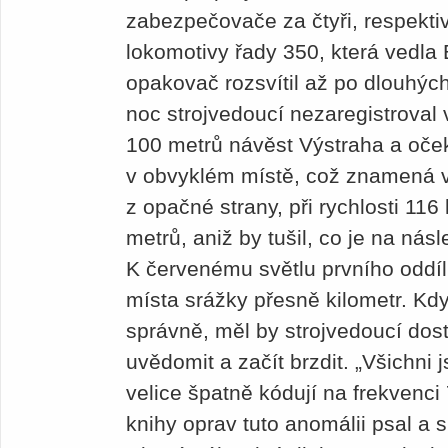
zabezpečovače za čtyři, respektiv
lokomotivy řady 350, která vedla 
opakovač rozsvítil až po dlouhýc
noc strojvedoucí nezaregistroval
100 metrů návěst Výstraha a oče
v obvyklém místě, což znamená v
z opačné strany, při rychlosti 116
metrů, aniž by tušil, co je na nás
K červenému světlu prvního oddíl
místa srážky přesně kilometr. Kd
správně, měl by strojvedoucí dost
uvědomit a začít brzdit. „Všichni 
velice špatně kódují na frekvenc
knihy oprav tuto anomálii psal a