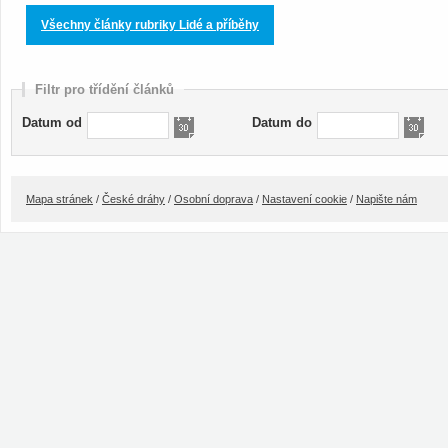
Všechny články rubriky Lidé a příběhy
Filtr pro třídění článků
Datum od
Datum do
Mapa stránek
/
České dráhy
/
Osobní doprava
/
Nastavení cookie
/
Napište nám