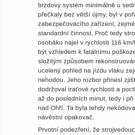
brzdový systém minimálně u sedm
přečkaly bez větší újmy, byl v p
zabezpečovacího zařízení, zejmé
standardní činnost. Proč tedy str
osobáku najel v rychlosti 116 k
být vzhledem k fatálnímu poškoz
složitým způsobem rekonstruován
ucelený pohled na jízdu vlaku ze
nehodou. Jeho rozbor přinesl zjiš
dodržoval traťové rychlosti a poct
až do posledních minut, tedy i př
nad Ohří. Ta byla tehdy nekódov
návěstní opakovač.
Prvotní podezření, že strojvedoucí