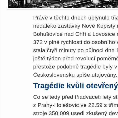
Právě v těchto dnech uplynulo třia
nedaleko zastávky Nové Kopisty n
Bohušovice nad Ohří a Lovosice na
372 v plné rychlosti do osobního
stala čtyři minuty po půlnoci dne 
ještě týden před revolucí poměrně
přestože podobné tragédie byly 
Československu spíše utajovány
Tragédie kvůli otevře
Co se tedy před třiadvaceti lety 
z Prahy-Holešovic ve 22.59 s tří
stroje 350.009 usedl zkušený devě