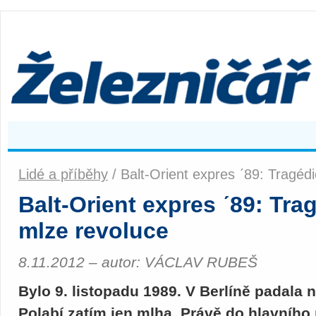
Lidé a příběhy
/ Balt-Orient expres ʹ89: Tragéd
Balt-Orient expres ʹ89: Tra
mlze revoluce
8.11.2012 – autor: VÁCLAV RUBEŠ
Bylo 9. listopadu 1989. V Berlíně padala
Polabí zatím jen mlha. Právě do hlavního