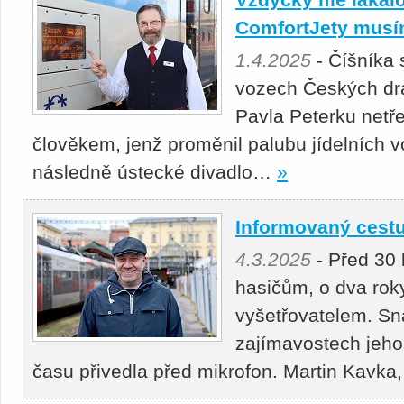
ComfortJety musí
1.4.2025
- Číšníka 
vozech Českých d
Pavla Peterku netře
člověkem, jenž proměnil palubu jídelních v
následně ústecké divadlo…
»
Informovaný cestu
4.3.2025
- Před 30 
hasičům, o dva rok
vyšetřovatelem. Sn
zajímavostech jeho
času přivedla před mikrofon. Martin Kavk