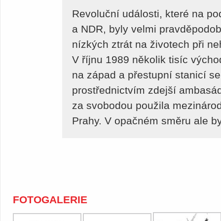
Revoluční události, které na 
a NDR, byly velmi pravděpodob
nízkých ztrát na životech při n
V říjnu 1989 několik tisíc výc
na západ a přestupní stanicí se
prostřednictvím zdejší ambasá
za svobodou použila mezinárod
Prahy. V opačném směru ale byl
FOTOGALERIE