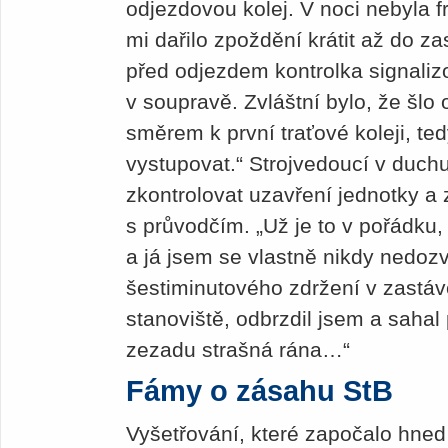
odjezdovou kolej. V noci nebyla fr
mi dařilo zpoždění krátit až do z
před odjezdem kontrolka signaliz
v soupravě. Zvláštní bylo, že šlo
směrem k první traťové koleji, t
vystupovat.“ Strojvedoucí v duchu
zkontrolovat uzavření jednotky a z
s průvodčím. „Už je to v pořádku,
a já jsem se vlastně nikdy nedozv
šestiminutového zdržení v zastáv
stanoviště, odbrzdil jsem a sahal 
zezadu strašná rána…“
Fámy o zásahu StB
Vyšetřování, které započalo hned 