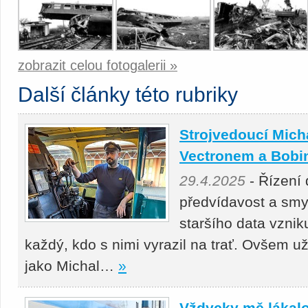
zobrazit celou fotogalerii »
Další články této rubriky
Strojvedoucí Micha
Vectronem a Bobi
29.4.2025
- Řízení 
předvídavost a smys
staršího data vznik
každý, kdo s nimi vyrazil na trať. Ovšem 
jako Michal…
»
Vždycky mě lákalo