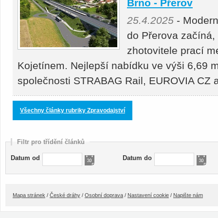
Brno - Přerov
25.4.2025
- Moderni
do Přerova začíná,
zhotovitele prací 
Kojetínem. Nejlepší nabídku ve výši 6,69 m
společnosti STRABAG Rail, EUROVIA CZ
Všechny články rubriky Zpravodajství
Filtr pro třídění článků
Datum od
Datum do
Mapa stránek
/
České dráhy
/
Osobní doprava
/
Nastavení cookie
/
Napište nám