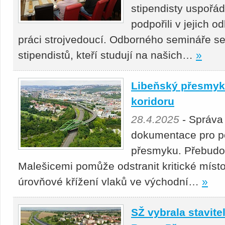
stipendisty uspořá
podpořili v jejich 
práci strojvedoucí. Odborného semináře se
stipendistů, kteří studují na našich…
»
Libeňský přesmyk 
koridoru
28.4.2025
- Správa
dokumentace pro p
přesmyku. Přebudová
Malešicemi pomůže odstranit kritické místo
úrovňové křížení vlaků ve východní…
»
SŽ vybrala stavitel