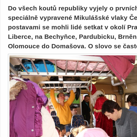
Do všech koutů republiky vyjely o první
speciálně vypravené Mikulášské vlaky Če
postavami se mohli lidé setkat v okolí Pra
Liberce, na Bechyňce, Pardubicku, Brněns
Olomouce do Domašova. O slovo se často p