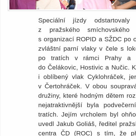
Speciální jízdy odstartoval
z pražského smíchovského
s organizací ROPID a SŽDC po o
zvláštní parní vlaky v čele s lo
po tratích v rámci Prahy a d
do Čelákovic, Hostivic a Nučic. 
i oblíbený vlak Cyklohráček, je
v Čertohráček. V obou souprav
družiny, které hodným dětem roz
nejatraktivnější byla podvečer
tratích. Jejím vrcholem byl ohňo
uvedl Jakub Goliáš, ředitel pra
centra ČD (ROC) s tím, že př