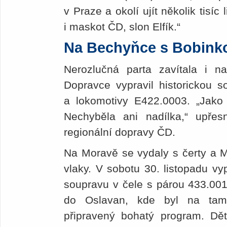
v Praze a okolí ujít několik tisíc
i maskot ČD, slon Elfík.“
Na Bechyňce s Bobink
Nerozlučná parta zavítala i 
Dopravce vypravil historickou 
a lokomotivy E422.0003. „Jako 
Nechyběla ani nadílka,“ upřesni
regionální dopravy ČD.
Na Moravě se vydaly s čerty a Mi
vlaky. V sobotu 30. listopadu vy
soupravu v čele s párou 433.001
do Oslavan, kde byl na tam
připravený bohatý program. Děti