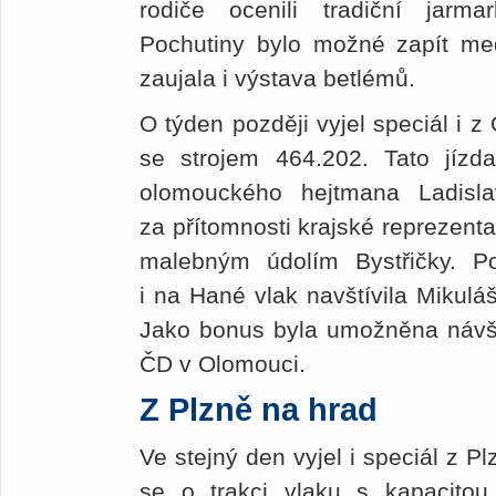
rodiče ocenili tradiční jarmar
Pochutiny bylo možné zapít me
zaujala i výstava betlémů.
O týden později vyjel speciál i
se strojem 464.202. Tato jízda
olomouckého hejtmana Ladisl
za přítomnosti krajské reprezenta
malebným údolím Bystřičky. P
i na Hané vlak navštívila Mikulá
Jako bonus byla umožněna návšt
ČD v Olomouci.
Z Plzně na hrad
Ve stejný den vyjel i speciál z Pl
se o trakci vlaku s kapacitou 