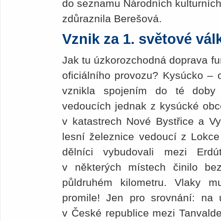
do seznamu Národních kulturních
zdůraznila Berešová.
Vznik za 1. světové vál
Jak tu úzkorozchodná doprava f
oficiálního provozu? Kysúcko – 
vznikla spojením do té doby
vedoucích jednak z kysúcké obc
v katastrech Nové Bystřice a V
lesní železnice vedoucí z Lokce
dělníci vybudovali mezi Erd
v některých místech činilo 
půldruhém kilometru. Vlaky 
promile! Jen pro srovnání: na
v České republice mezi Tanvald