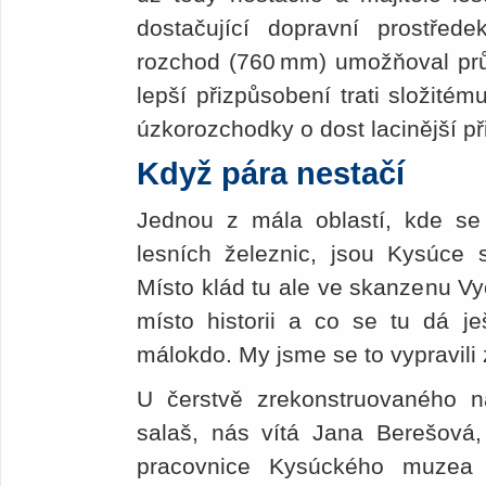
dostačující dopravní prostřed
rozchod (760 mm) umožňoval prů
lepší přizpůsobení trati složité
úzkorozchodky o dost lacinější př
Když pára nestačí
Jednou z mála oblastí, kde se 
lesních železnic, jsou Kysúce s
Místo klád tu ale ve skanzenu Vy
místo historii a co se tu dá j
málokdo. My jsme se to vypravili zj
U čerstvě zrekonstruovaného ná
salaš, nás vítá Jana Berešová
pracovnice Kysúckého muzea