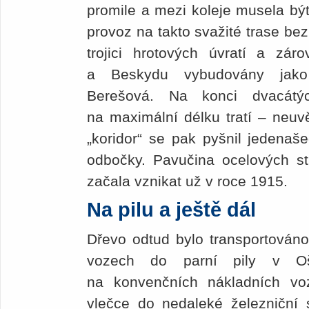
promile a mezi koleje musela být
provoz na takto svažité trase bez
trojici hrotových úvratí a zá
a Beskydu vybudovány jako 
Berešová. Na konci dvacátý
na maximální délku tratí – neuvě
„koridor“ se pak pyšnil jedenašed
odbočky. Pavučina ocelových st
začala vznikat už v roce 1915.
Na pilu a ještě dál
Dřevo odtud bylo transportováno
vozech do parní pily v Oš
na konvenčních nákladních v
vlečce do nedaleké železniční 