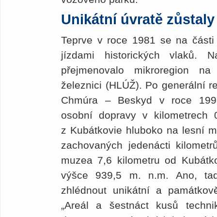
Unikátní úvratě zůstaly
Teprve v roce 1981 se na části 
jízdami historických vlaků.
přejmenovalo mikroregion na 
železnici (HLÚŽ). Po generální r
Chmúra – Beskyd v roce 1995
osobní dopravy v kilometrech
z Kubátkovie hluboko na lesní mý
zachovaných jedenácti kilometr
muzea 7,6 kilometru od Kubát
výšce 939,5 m. n.m. Ano, tad
zhlédnout unikátní a památko
„Areál a šestnáct kusů techn