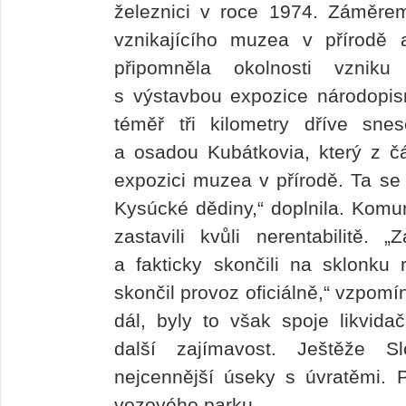
železnici v roce 1974. Záměrem
vznikajícího muzea v přírodě a
připomněla okolnosti vznik
s výstavbou expozice národopis
téměř tři kilometry dříve s
a osadou Kubátkovia, který z č
expozici muzea v přírodě. Ta s
Kysúcké dědiny,“ doplnila. Komu
zastavili kvůli nerentabilitě.
a fakticky skončili na sklonku 
skončil provoz oficiálně,“ vzpomín
dál, byly to však spoje likvida
další zajímavost. Ještěže S
nejcennější úseky s úvratěmi. P
vozového parku.