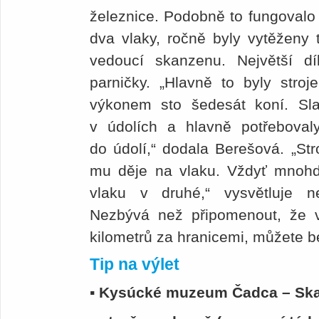
železnice. Podobně to fungovalo 
dva vlaky, ročně byly vytěženy t
vedoucí skanzenu. Největší d
parničky. „Hlavně to byly stro
výkonem sto šedesát koní. Sl
v údolích a hlavně potřebovaly
do údolí,“ dodala Berešová. „St
mu děje na vlaku. Vždyť mnohdy
vlaku v druhé,“ vysvětluje n
Nezbývá než připomenout, že v
kilometrů za hranicemi, můžete be
Tip na výlet
▪ Kysúcké muzeum Čadca – Sk