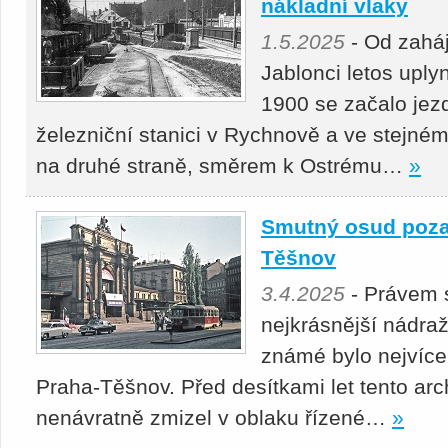
nákladní vlaky
1.5.2025
- Od zahá
Jablonci letos uply
1900 se začalo jezd
železniční stanici v Rychnově a ve stejném
na druhé straně, směrem k Ostrému…
»
Smutný osud poz
Těšnov
3.4.2025
- Právem 
nejkrásnější nádra
známé bylo nejvíc
Praha-Těšnov. Před desítkami let tento arc
nenávratně zmizel v oblaku řízené…
»