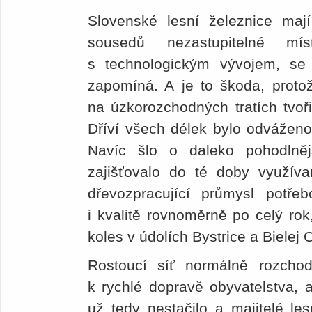
Slovenské lesní železnice mají
sousedů nezastupitelné m
s technologickým vývojem, se
zapomíná. A je to škoda, protož
na úzkorozchodných tratích tvoři
Dříví všech délek bylo odváženo 
Navíc šlo o daleko pohodlněj
zajišťovalo do té doby využívan
dřevozpracující průmysl potř
i kvalitě rovnoměrně po celý rok,
koles v údolích Bystrice a Bielej O
Rostoucí síť normálně rozchod
k rychlé dopravě obyvatelstva, a
už tedy nestačilo a majitelé les