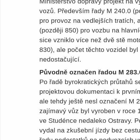
Ministerstvo dopravy projekt na 
vozů. Především řady M 240.0 (po
pro provoz na vedlejších tratích,
(později 850) pro vozbu na hlavní
sice vzniklo více než dvě stě mo
830), ale počet těchto vozidel by
nedostačující.
Původně označen řadou M 283.
Po řadě byrokratických průtahů s
projektovou dokumentaci k prvním
ale tehdy ještě nesl označení M 
zajímavý vůz byl vyroben v roce
ve Studénce nedaleko Ostravy. Po
vydal na zkušební jízdy bez cestu
řadu nedostatků na podvozcích v