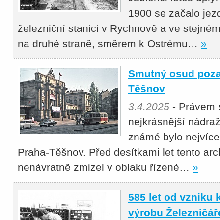
1900 se začalo jezd
železniční stanici v Rychnově a ve stejném
na druhé straně, směrem k Ostrému…
»
Smutný osud poz
Těšnov
3.4.2025
- Právem 
nejkrásnější nádra
známé bylo nejvíc
Praha-Těšnov. Před desítkami let tento arc
nenávratně zmizel v oblaku řízené…
»
585 let od vzniku
výrobu Železničář