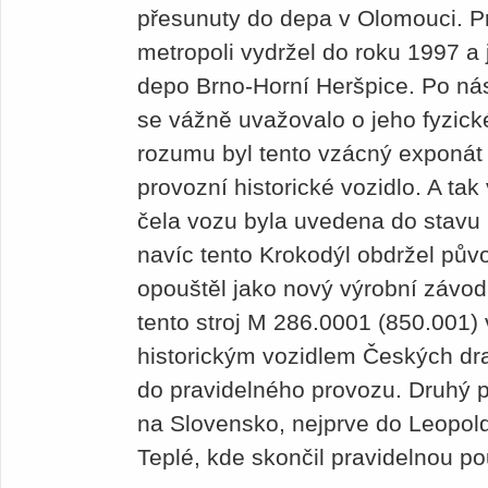
přesunuty do depa v Olomouci. P
metropoli vydržel do roku 1997 a 
depo Brno-Horní Heršpice. Po ná
se vážně uvažovalo o jeho fyzické
rozumu byl tento vzácný exponát
provozní historické vozidlo. A ta
čela vozu byla uvedena do stavu 
navíc tento Krokodýl obdržel půvo
opouštěl jako nový výrobní závo
tento stroj M 286.0001 (850.001) 
historickým vozidlem Českých dra
do pravidelného provozu. Druhý 
na Slovensko, nejprve do Leopol
Teplé, kde skončil pravidelnou po