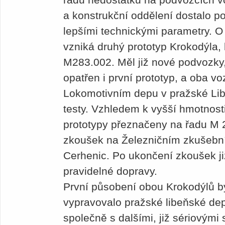
a konstrukční oddělení dostalo p
lepšími technickými parametry. O 
vzniká druhý prototyp Krokodýla, 
M283.002. Měl již nové podvozky,
opatřen i první prototyp, a oba v
Lokomotivním depu v pražské Libn
testy. Vzhledem k vyšší hmotnosti
prototypy přeznačeny na řadu M 
zkoušek na Železničním zkušebn
Cerhenic. Po ukončení zkoušek ji
pravidelné dopravy.
První působení obou Krokodýlů byl
vypravovalo pražské libeňské dep
společně s dalšími, již sériovými s