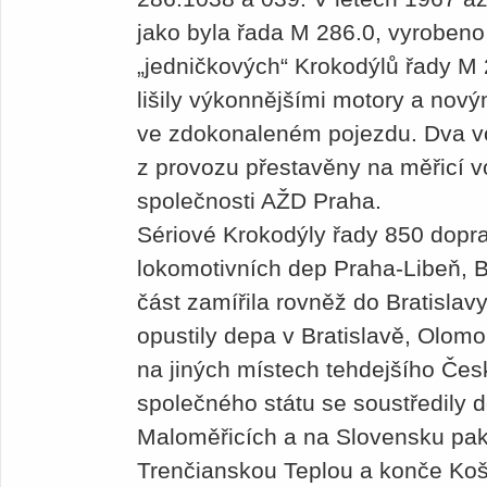
jako byla řada M 286.0, vyrobeno
„jedničkových“ Krokodýlů řady M 2
lišily výkonnějšími motory a no
ve zdokonaleném pojezdu. Dva vo
z provozu přestavěny na měřicí vo
společnosti AŽD Praha.
Sériové Krokodýly řady 850 dopr
lokomotivních dep Praha-Libeň, 
část zamířila rovněž do Bratislav
opustily depa v Bratislavě, Olomo
na jiných místech tehdejšího Čes
společného státu se soustředily 
Maloměřicích a na Slovensku pak
Trenčianskou Teplou a konče Koš