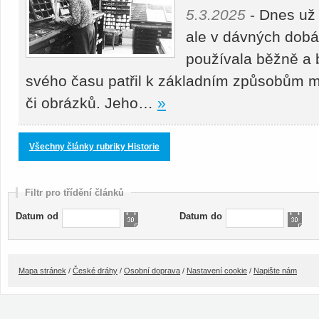
5.3.2025
- Dnes už
ale v dávných dobá
používala běžně a b
svého času patřil k základním způsobům m
či obrázků. Jeho…
»
Všechny články rubriky Historie
Filtr pro třídění článků
Datum od
Datum do
Mapa stránek
/
České dráhy
/
Osobní doprava
/
Nastavení cookie
/
Napište nám