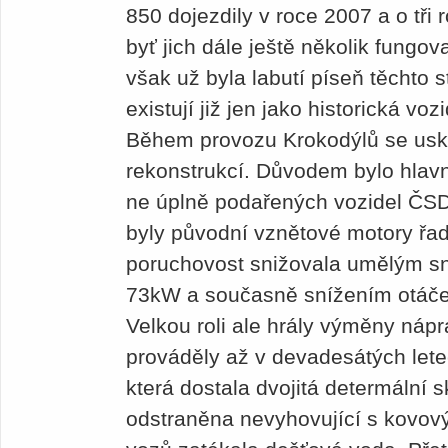
850 dojezdily v roce 2007 a o tři 
byť jich dále ještě několik fungov
však už byla labutí píseň těchto s
existují již jen jako historická vozi
Během provozu Krokodýlů se uskut
rekonstrukcí. Důvodem bylo hlavn
ne úplně podařených vozidel ČS
byly původní vznětové motory řad
poruchovost snižovala umělým s
73kW a současně snížením otáček
Velkou roli ale hrály výměny náp
prováděly až v devadesátých lete
která dostala dvojitá determální 
odstraněna nevyhovující s kovový