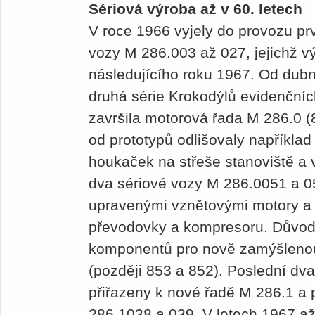
Sériová výroba až v 60. letech
V roce 1966 vyjely do provozu pr
vozy M 286.003 až 027, jejichž v
následujícího roku 1967. Od dubn
druhá série Krokodýlů evidenčníc
završila motorová řada M 286.0 (
od prototypů odlišovaly napříkla
houkaček na střeše stanoviště a v
dva sériové vozy M 286.0051 a 0
upravenými vznětovými motory a
převodovky a kompresoru. Důvo
komponentů pro nově zamýšlenou
(později 853 a 852). Poslední dv
přiřazeny k nové řadě M 286.1 a 
286.1038 a 039. V letech 1967 až