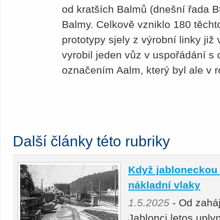
od kratších Balmů (dnešní řada Bt
Balmy. Celkově vzniklo 180 těchto 
prototypy sjely z výrobní linky již
vyrobil jeden vůz v uspořádání s o
označením Aalm, který byl ale v 
Další články této rubriky
Když jabloneckou 
nákladní vlaky
1.5.2025
- Od zahá
Jablonci letos uply