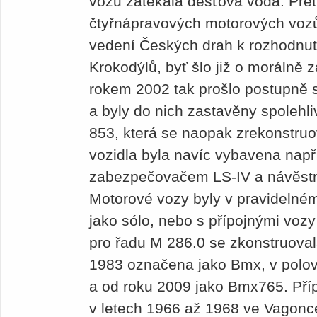
vozů zatékala dešťová voda. Přet
čtyřnápravových motorových vozů
vedení Českých drah k rozhodnutí
Krokodýlů, byť šlo již o morálně z
rokem 2002 tak prošlo postupně 
a byly do nich zastavěny spolehli
853, která se naopak zrekonstru
vozidla byla navíc vybavena nap
zabezpečovačem LS-IV a návěst
Motorové vozy byly v pravidelné
jako sólo, nebo s přípojnými voz
pro řadu M 286.0 se zkonstruoval
1983 označena jako Bmx, v polov
a od roku 2009 jako Bmx765. Příp
v letech 1966 až 1968 ve Vagonce