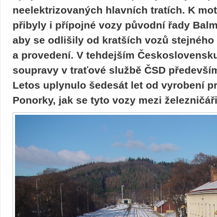
neelektrizovaných hlavních tratích. K m
přibyly i přípojné vozy původní řady Balm
aby se odlišily od kratších vozů stejného
a provedení. V tehdejším Československu
soupravy v traťové službě ČSD předevší
Letos uplynulo šedesát let od vyrobení p
Ponorky, jak se tyto vozy mezi železničář