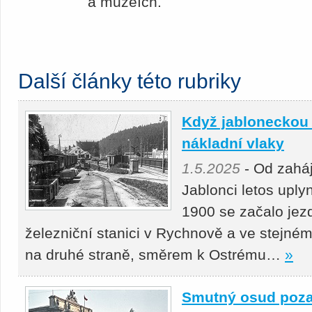
a muzeích.
Další články této rubriky
Když jabloneckou 
nákladní vlaky
1.5.2025
- Od zahá
Jablonci letos uply
1900 se začalo jezd
železniční stanici v Rychnově a ve stejném
na druhé straně, směrem k Ostrému…
»
Smutný osud poz