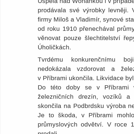
Uspěla nad Wohankou i v případě 
prodávala své výrobky levněji. 
firmy Miloš a Vladimír, synové st
od roku 1910 přenechával průmy
věnovat pouze šlechtitelství ř
Úholičkách.
Tvrdému konkurenčnímu bo
nedokázala vzdorovat a žel
v Příbrami ukončila. Likvidace by
Do této doby se v Příbrami 
železničních drezín, vozíků a
skončila na Podbrdsku výroba ne
Je to škoda, v Příbrami mohlo 
průmyslových odvětví. V roce 
prodali.