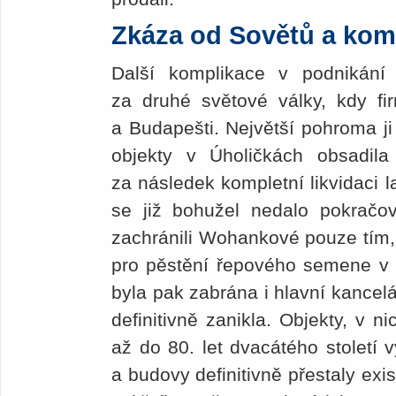
Zkáza od Sovětů a kom
Další komplikace v podnikání
za druhé světové války, kdy firm
a Budapešti. Největší pohroma ji 
objekty v Úholičkách obsadil
za následek kompletní likvidaci 
se již bohužel nedalo pokračo
zachránili Wohankové pouze tím, 
pro pěstění řepového semene v
byla pak zabrána i hlavní kancel
definitivně zanikla. Objekty, v n
až do 80. let dvacátého století 
a budovy definitivně přestaly exi