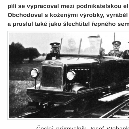
pílí se vypracoval mezi podnikatelskou eli
Obchodoval s koženými výrobky, vyráběl 
a proslul také jako šlechtitel řepného se
Český průmyslník Josef Wohan