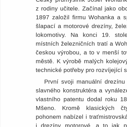
z rodiny učitele. Začínal jako ob
1897 založil firmu Wohanka a sp
šlapací a motorové drezíny, žel
lokomotivy. Na konci 19. stol
místních železničních tratí a Wo
českou výrobou, a to v menší t
městě. K výrobě malých kolejovýc
technické potřeby pro rozvíjející 
První svoji manuální drezínu
slavného konstruktéra a vynálezc
vlastního patentu dodal roku 1
Mšeno. Kromě klasických čt
pohonem nabízel i traťmistrovská
i drezíny motorové, a to jak pr