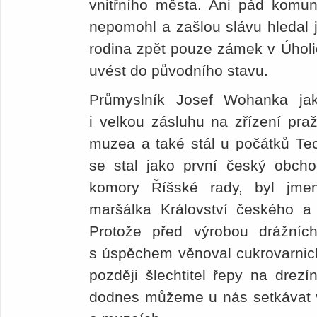
vnitřního města. Ani pád komuni
nepomohl a zašlou slávu hledal j
rodina zpět pouze zámek v Úholi
uvést do původního stavu.
Průmyslník Josef Wohanka jak
i velkou zásluhu na zřízení pr
muzea a také stál u počátků Te
se stal jako první český obcho
komory Říšské rady, byl jme
maršálka Království českého a 
Protože před výrobou drážních
s úspěchem věnoval cukrovarnick
později šlechtitel řepy na drezí
dodnes můžeme u nás setkávat v