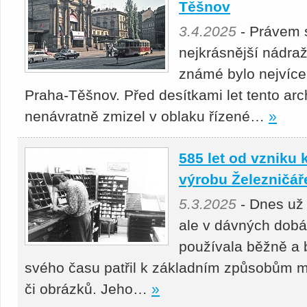
Těšnov
3.4.2025
- Právem 
nejkrásnější nádra
známé bylo nejvíc
Praha-Těšnov. Před desítkami let tento arc
nenávratně zmizel v oblaku řízené…
»
585 let od vzniku
výrobu Železničář
5.3.2025
- Dnes už
ale v dávných dobá
používala běžně a b
svého času patřil k základním způsobům m
či obrázků. Jeho…
»