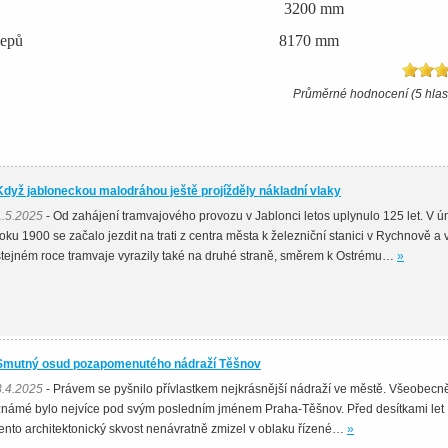
 podvozků 3200 mm
t otočných čepů 8170 mm
Průměrné hodnocení (5 hlas
Když jabloneckou malodráhou ještě projížděly nákladní vlaky
1.5.2025
- Od zahájení tramvajového provozu v Jablonci letos uplynulo 125 let. V ú
roku 1900 se začalo jezdit na trati z centra města k železniční stanici v Rychnově a 
stejném roce tramvaje vyrazily také na druhé straně, směrem k Ostrému…
»
Smutný osud pozapomenutého nádraží Těšnov
3.4.2025
- Právem se pyšnilo přívlastkem nejkrásnější nádraží ve městě. Všeobecn
známé bylo nejvíce pod svým posledním jménem Praha-Těšnov. Před desítkami let
tento architektonický skvost nenávratně zmizel v oblaku řízené…
»