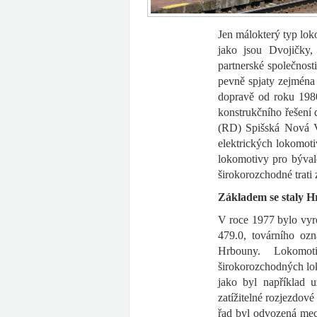
Jen málokterý typ lok
jako jsou Dvojičky,
partnerské společnost
pevně spjaty zejména 
dopravě od roku 1980
konstrukčního řešení 
(RD) Spišská Nová V
elektrických lokomoti
lokomotivy pro býval
širokorozchodné trati
Základem se staly 
V roce 1977 bylo vyro
479.0, továrního oz
Hrbouny. Lokomot
širokorozchodných lok
jako byl například 
zatížitelné rozjezdové
řad byl odvozená mech