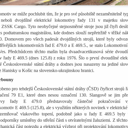
omotiv se může pochlubit tím, že je pro své působiště nezaměnitelně ty
 neboli dvojdílné elektrické lokomotivy řady 131 v majetku slov
i ZSSK Cargo. Tyto neobyčejné stejnosměrné stroje jsou již čtyři desít
s podtatranskou magistrálou, kde dodnes slouží nepřetržitě v těžké ná
. Domovem pro všech padesát dvojdílných strojů, které byly odvoz
dřívějších lokomotivních řad E 479.0 a E 469.5., se stalo Lokomotivn
es. Předchůdcem těchto mašin byla dvaadvacetikusová série dvoudí
v řady E 469.5 (dnes 125.8) z roku 1976. Šlo o první dvoudílné elek
é Československé státní dráhy a dodnes jsou nasazeny na jediné slo
 z Hanisky u Košic na slovensko-ukrajinskou hranici.
Hrbouny
beno pro tehdejší Československé státní dráhy (ČSD) čtyřicet strojů 
načení 79 E1, které dnes nesou označení 130. Slangově se jim pře
ivy řady E 479.0 představovaly částečné pokračování v
omotiv E 469.5 (125.8), ale s využitím některých novinek v elektrické 
uzemňovač vlakového topení, podobně jako u řady E 469.5 byly t
 odporníky umístěny do střešní části s otvíratelnými žaluziemi. Z těcht
anická část pojezdu a elektrická výzbroj při projektování lokomotiv