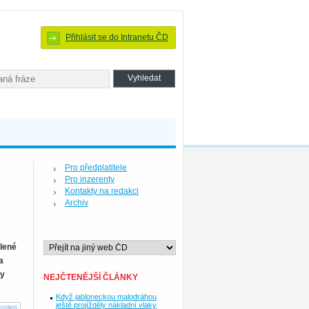
Přihlásit se do Intranetu ČD
Pro předplatitele
Pro inzerenty
Kontakty na redakci
Archiv
elené
a
ny
NEJČTENĚJŠÍ ČLÁNKY
Když jabloneckou malodráhou
ještě projížděly nákladní vlaky