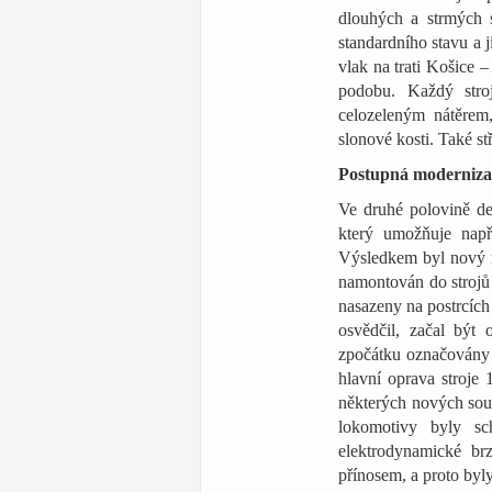
dlouhých a strmých 
standardního stavu a 
vlak na trati Košice 
podobu. Každý stro
celozeleným nátěrem
slonové kosti. Také st
Postupná moderniza
Ve druhé polovině de
který umožňuje např
Výsledkem byl nový m
namontován do strojů
nasazeny na postrcíc
osvědčil, začal být
zpočátku označovány 
hlavní oprava stroje
některých nových sou
lokomotivy byly sc
elektrodynamické br
přínosem, a proto byly