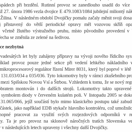
spádech při brzdění. Rutinní provoz se zanedlouho usadil do více
již 27. února 1986 vezla dvojice E 479.1083/1084 jubilejní miliontý ná
– Žilina. V následném období Dvojičky pomalu začaly měnit svoji dos
j přistavený do větší periodické opravy měl vozovou skříň opa
, včetně žlutého výstražného pruhu, místo původního provedení v 
řecha se změnila ze zelené na šedivou.
ce nezbytná
vadesátých let byly zahájeny přípravy na vývoji nového řídicího sy
íklad provoz pouze jedné sekce při vedení lehkého nákladního v
ikroprocesorový regulátor řízení Mirer 8031, který byl poprvé v lét
 131.033/034 a 035/036. Tyto lokomotivy byly v rámci zkušebního pr
h mezi Spišskou Novou Vsí a Štrbou. Vzhledem k tomu, že se nový reg
 obratem montován i do dalších strojů. Lokomotivy takto upravené
symbolem diody v červeném kulatém poli. V listopadu 2005 se doko
 131.065/066, jejíž součástí bylo mimo klasického postupu také zabu
částek, jako například EDB stykače hlavního kontroléru, což umožnil
hopné pracovat za využití svých rozjezdových odporníků v r
zy. Ta je pro provoz na sklonově náročných tratích Slovenska v
 v následujících letech upraveny i všechny další Dvojičky.