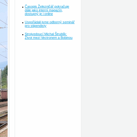
Časopis Železničář pokračuje
dále jako interní magazín,
dostupný je i online
Uspořádali jsme odborný seminář
pro stipendisty
Strojvedoucí Michal Štrublík:
Život mezi Vectronem a Bobinou