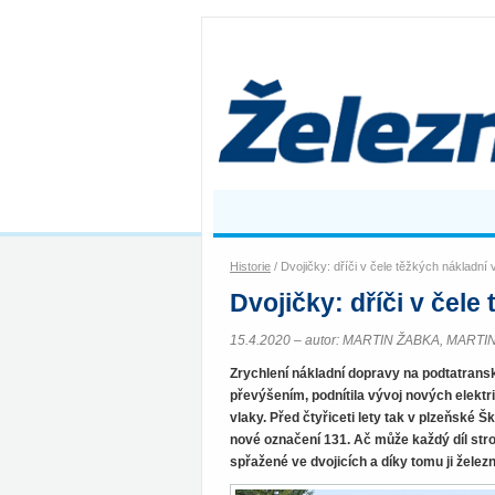
Historie
/ Dvojičky: dříči v čele těžkých nákladní 
Dvojičky: dříči v čele
15.4.2020 – autor: MARTIN ŽABKA, MARTIN
Zrychlení nákladní dopravy na podtatrans
převýšením, podnítila vývoj nových elekt
vlaky. Před čtyřiceti lety tak v plzeňské 
nové označení 131. Ač může každý díl str
spřažené ve dvojicích a díky tomu ji železn