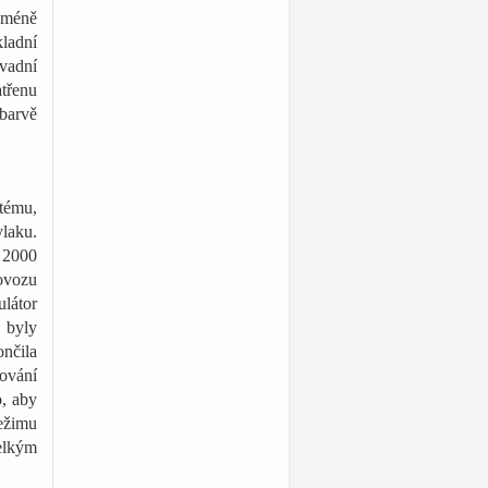
 méně
kladní
avadní
třenu
barvě
stému,
laku.
ě 2000
ovozu
ulátor
 byly
nčila
dování
o, aby
ežimu
elkým