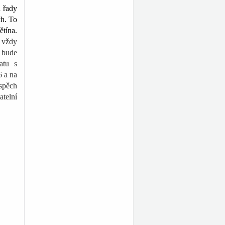
 řady
ch. To
ětína.
 vždy
á bude
atu s
6 a na
spěch
atelní