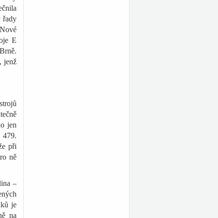
ečnila
v řady
 Nové
roje
E
Brně.
, jenž
strojů
tečně
o jen
E 479.
e při
ro ně
lina –
čených
ků je
ně na