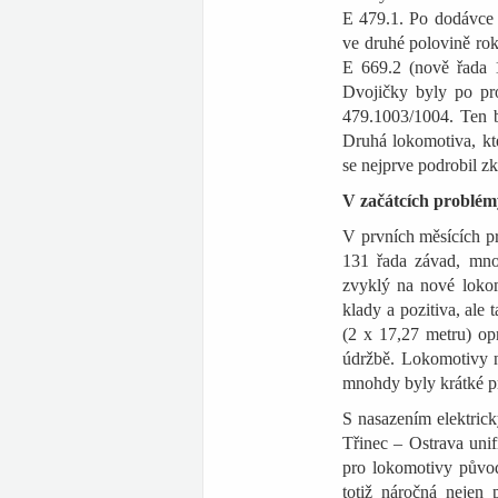
E 479.1. Po dodávce p
ve druhé polovině rok
E 669.2 (nově řada 1
Dvojičky byly po pr
479.1003/1004. Ten
b
Druhá lokomotiva, kte
se nejprve podrobil 
V začátcích problém
V prvních měsících pr
131 řada závad, mno
zvyklý na nové lokom
klady a pozitiva, al
(2 x 17,27 metru) op
údržbě. Lokomotivy n
mnohdy byly krátké pr
S nasazením elektrick
Třinec – Ostrava uni
pro lokomotivy původ
totiž náročná nejen 