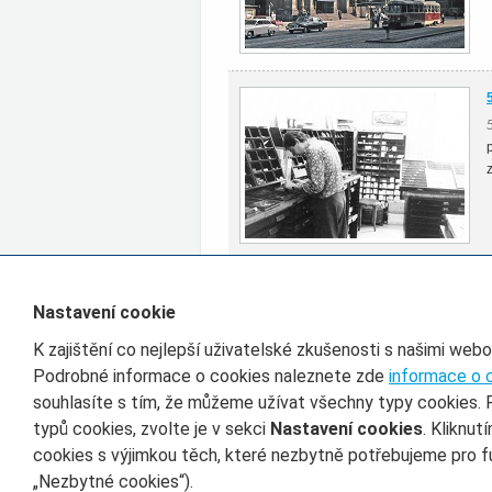
Všechny články rubriky Historie
Nastavení cookie
K zajištění co nejlepší uživatelské zkušenosti s našimi web
Filtr pro třídění článků
Podrobné informace o cookies naleznete zde
informace o 
souhlasíte s tím, že můžeme užívat všechny typy cookies. 
Datum od
D
typů cookies, zvolte je v sekci
Nastavení cookies
. Kliknut
cookies s výjimkou těch, které nezbytně potřebujeme pro f
„Nezbytné cookies“).
Mapa stránek
/
České dráhy
/
Osobní doprava
/