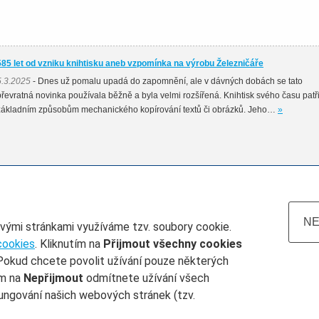
585 let od vzniku knihtisku aneb vzpomínka na výrobu Železničáře
5.3.2025
- Dnes už pomalu upadá do zapomnění, ale v dávných dobách se tato
převratná novinka používala běžně a byla velmi rozšířená. Knihtisk svého času patři
základním způsobům mechanického kopírování textů či obrázků. Jeho…
»
NE
ovými stránkami využíváme tzv. soubory cookie.
cookies
. Kliknutím na
Přijmout všechny cookies
Pokud chcete povolit užívání pouze některých
atum do
Železničář číslo
Rubrika
ím na
Nepřijmout
odmítnete užívání všech
ungování našich webových stránek (tzv.
Nastavení cookie
/
Napište nám