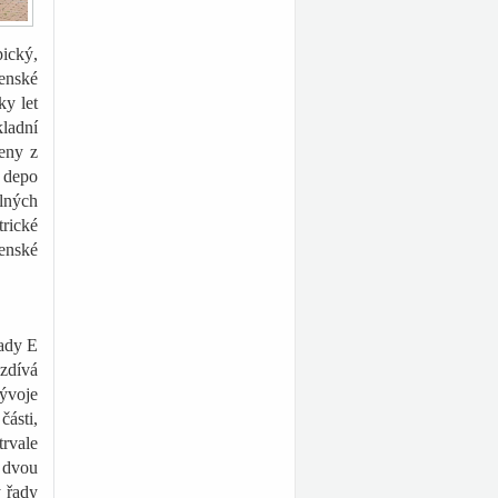
pický,
enské
ky let
kladní
eny z
í depo
lných
trické
venské
řady E
zdívá
ývoje
části,
rvale
o dvou
y řady