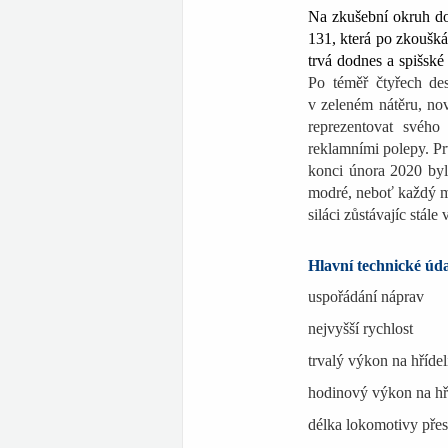
Na zkušební okruh do
131, která po zkoušká
trvá dodnes a spišské 
Po téměř čtyřech des
v zeleném nátěru, nov
reprezentovat svéh
reklamními polepy. P
konci února 2020 byl
modré, neboť každý měs
siláci zůstávajíc stále
Hlavní technické úd
uspořá
nejvyšš
trvalý výkon n
hodinový výkon 
délka lokomotiv