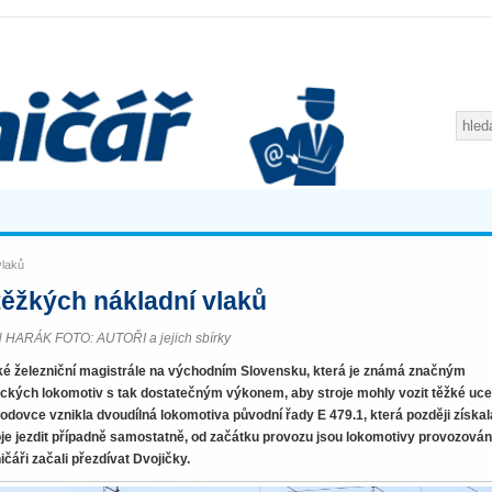
vlaků
 těžkých nákladní vlaků
 HARÁK FOTO: AUTOŘI a jejich sbírky
ké železniční magistrále na východním Slovensku, která je známá značným
rických lokomotiv s tak dostatečným výkonem, aby stroje mohly vozit těžké uc
Škodovce vznikla dvoudílná lokomotiva původní řady E 479.1, která později získal
oje jezdit případně samostatně, od začátku provozu jsou lokomotivy provozová
ičáři začali přezdívat Dvojičky.