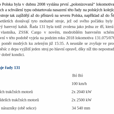
 Polska byla v dubnu 2008 vyslána první „polonizovaná“ lokomotiva
ch a schválení typu odstartovala nasazení této řady na polských kolejí
stroje tak zajíždějí až do přístavů na severu Polska, například až do Št
etiletích dostávají tyto mohutné stroje, jež od svého počátku byly
ý barevný kabát. Řada 131 byla totiž zvolena jako jedna ze tří, kter
o vlastníka, ZSSK Cargo v novém, modrobílém barevném schém
rvní v této podobě vyjela na podzim roku 2018 lokomotiva 131.075/07
 poměr modrých ku zeleným již 15:35. A neustále se zvyšuje ve pro
íc z depa vyjíždí jeden stroj po hlavní opravě, díky níž tito nepostrad
 v dobré kondici.
aje řady 131
dání náprav Bó Bó
í rychlost 100 km/h
a hřídelích trakčních motorů 2x 2040 kW
na hřídelích trakčních motorů 2x 2500 kW
y přes nárazníky (obě sekce) 34 540 mm