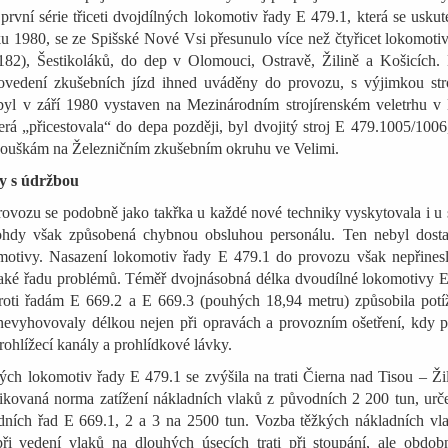
rvní série třiceti dvojdílných lokomotiv řady E 479.1, která se uskut
u 1980, se ze Spišské Nové Vsi přesunulo více než čtyřicet lokomoti
82), Šestikoláků, do dep v Olomouci, Ostravě, Žilině a Košicích.
ovedení zkušebních jízd ihned uváděny do provozu, s výjimkou st
yl v září 1980 vystaven na Mezinárodním strojírenském veletrhu v 
rá „přicestovala“ do depa později, byl dvojitý stroj E 479.1005/1006
zkouškám na Železničním zkušebním okruhu ve Velimi.
y s údržbou
ovozu se podobně jako takřka u každé nové techniky vyskytovala i u 
hdy však způsobená chybnou obsluhou personálu. Ten nebyl dosta
otivy. Nasazení lokomotiv řady E 479.1 do provozu však nepřinesl
e také řadu problémů. Téměř dvojnásobná délka dvoudílné lokomotivy 
roti řadám E 669.2 a E 669.3 (pouhých 18,94 metru) způsobila potíž
evyhovovaly délkou nejen při opravách a provozním ošetření, kdy p
ohlížecí kanály a prohlídkové lávky.
ých lokomotiv řady E 479.1 se zvýšila na trati Čierna nad Tisou – Ži
fikovaná norma zatížení nákladních vlaků z původních 2 200 tun, ur
ních řad E 669.1, 2 a 3 na 2500 tun. Vozba těžkých nákladních vla
při vedení vlaků na dlouhých úsecích trati při stoupání, ale obdob