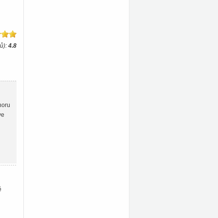
ů):
4.8
noru
ve
ě