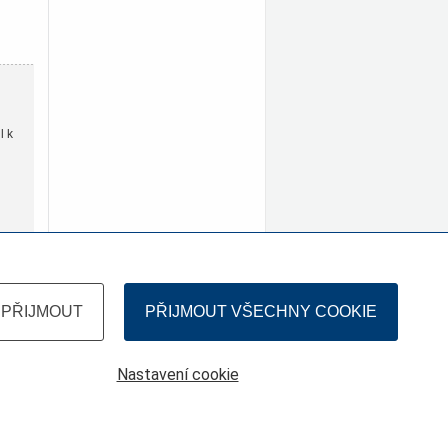
l k
PŘIJMOUT
PŘIJMOUT VŠECHNY COOKIE
Nastavení cookie
Copyright 2012 - České dráhy, a.s.