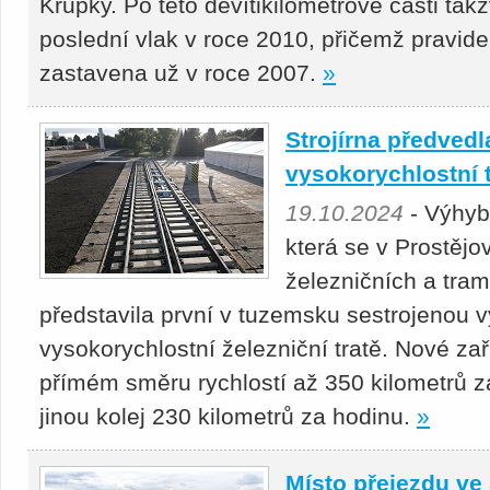
Krupky. Po této devítikilometrové části tak
poslední vlak v roce 2010, přičemž pravid
zastavena už v roce 2007.
»
Strojírna předved
vysokorychlostní t
19.10.2024
- Výhyb
která se v Prostějo
železničních a tra
představila první v tuzemsku sestrojenou 
vysokorychlostní železniční tratě. Nové zař
přímém směru rychlostí až 350 kilometrů za
jinou kolej 230 kilometrů za hodinu.
»
Místo přejezdu ve