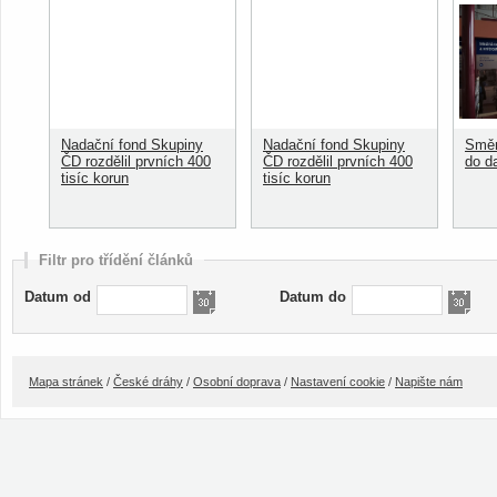
Nadační fond Skupiny
Nadační fond Skupiny
Směn
ČD rozdělil prvních 400
ČD rozdělil prvních 400
do d
tisíc korun
tisíc korun
Filtr pro třídění článků
Datum od
Datum do
Mapa stránek
/
České dráhy
/
Osobní doprava
/
Nastavení cookie
/
Napište nám