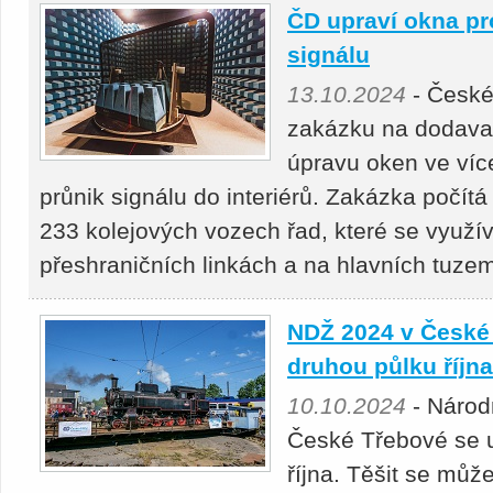
ČD upraví okna pr
signálu
13.10.2024
- České
zakázku na dodavate
úpravu oken ve víc
průnik signálu do interiérů. Zakázka počít
233 kolejových vozech řad, které se využív
přeshraničních linkách a na hlavních tuze
NDŽ 2024 v České
druhou půlku října
10.10.2024
- Národ
České Třebové se u
října. Těšit se může