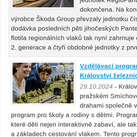
dokončena. Na konc
výrobce Škoda Group převzaly jednotku čís
dodávka posledních pěti jihočeských Pant
flotila regionálních vlaků tak nyní zahrnu
2. generace a čtyři obdobné jednotky z prv
Vzdělávací program
Království železni
29.10.2024
- Králov
pražském Smíchově
drahami společně v
program pro školy a rodiny s dětmi. Progra
které děti nejen interaktivně zabaví, ale ta
a základech cestování vlakem. Tento progra