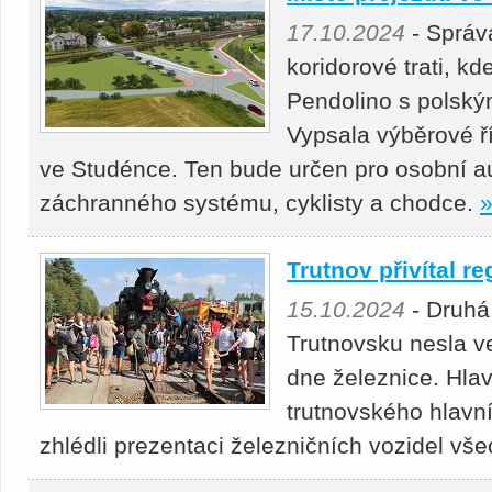
17.10.2024
- Správ
koridorové trati, kd
Pendolino s polským
Vypsala výběrové ř
ve Studénce. Ten bude určen pro osobní au
záchranného systému, cyklisty a chodce.
Trutnov přivítal r
15.10.2024
- Druhá
Trutnovsku nesla v
dne železnice. Hla
trutnovského hlavn
zhlédli prezentaci železničních vozidel vš