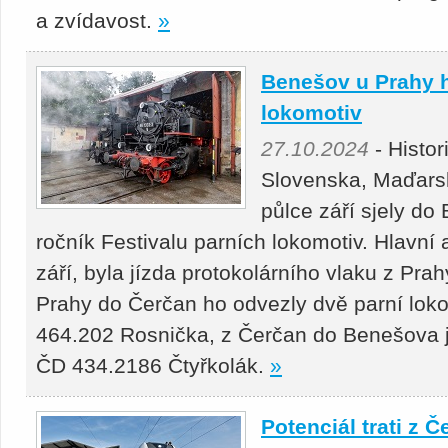
a zvídavost.
»
Benešov u Prahy ho
lokomotiv
27.10.2024
- Histor
Slovenska, Maďars
půlce září sjely do
ročník Festivalu parních lokomotiv. Hlavní 
září, byla jízda protokolárního vlaku z Pr
Prahy do Čerčan ho odvezly dvě parní lo
464.202 Rosnička, z Čerčan do Benešova j
ČD 434.2186 Čtyřkolák.
»
Potenciál trati z 