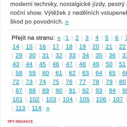
moderní techniky, nostalgické jízdy, pestrý
noční show. Výtěžek z nedělních vstupene
škod po povodních.
»
Přejít na stranu:
«
|
1
|
2
|
3
|
4
|
5
|
6
|
14
|
15
|
16
|
17
|
18
|
19
|
20
|
21
|
22
|
29
|
30
|
31
|
32
|
33
|
34
|
35
|
36
|
3
43
|
44
|
45
|
46
|
47
|
48
|
49
|
50
|
51
|
58
|
59
|
60
|
61
|
62
|
63
|
64
|
65
|
6
72
|
73
|
74
|
75
|
76
|
77
|
78
|
79
|
80
|
87
|
88
|
89
|
90
|
91
|
92
|
93
|
94
|
9
101
|
102
|
103
|
104
|
105
|
106
|
107
|
113
|
114
|
»
TIPY REDAKCE