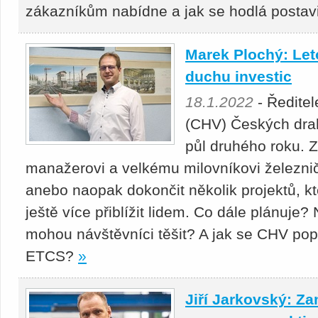
zákazníkům nabídne a jak se hodlá postavi
Marek Plochý: Let
duchu investic
18.1.2022
- Ředitel
(CHV) Českých drah
půl druhého roku. 
manažerovi a velkému milovníkovi železničn
anebo naopak dokončit několik projektů, kt
ještě více přiblížit lidem. Co dále plánuje?
mohou návštěvníci těšit? A jak se CHV p
ETCS?
»
Jiří Jarkovský: Z