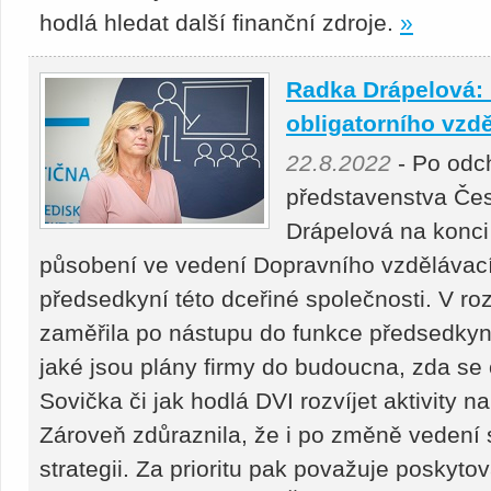
hodlá hledat další finanční zdroje.
»
Radka Drápelová: 
obligatorního vzd
22.8.2022
- Po odc
představenstva Če
Drápelová na konci
působení ve vedení Dopravního vzdělávacíh
předsedkyní této dceřiné společnosti. V ro
zaměřila po nástupu do funkce předsedkyn
jaké jsou plány firmy do budoucna, zda se
Sovička či jak hodlá DVI rozvíjet aktivity n
Zároveň zdůraznila, že i po změně vedení 
strategii. Za prioritu pak považuje poskytov