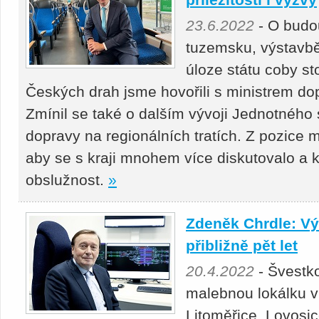
23.6.2022
- O budou
tuzemsku, výstavbě 
úloze státu coby st
Českých drah jsme hovořili s ministrem d
Zmínil se také o dalším vývoji Jednotného s
dopravy na regionálních tratích. Z pozice m
aby se s kraji mnohem více diskutovalo a 
obslužnost.
»
Zdeněk Chrdle: Vý
přibližně pět let
20.4.2022
- Švestko
malebnou lokálku v
Litoměřice, Lovosi