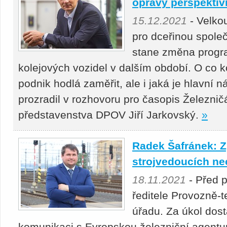
opravy perspektiv
15.12.2021
- Velko
pro dceřinou spol
stane změna progr
kolejových vozidel v dalším období. O co k
podnik hodlá zaměřit, ale i jaká je hlavní 
prozradil v rozhovoru pro časopis Železnič
představenstva DPOV Jiří Jarkovský.
»
Radek Šafránek: Z
strojvedoucích n
18.11.2021
- Před p
ředitele Provozně-
úřadu. Za úkol dos
komunikaci s Evropskou železniční agentu