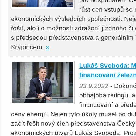
růst cen vstupů se
ekonomických výsledcích společnosti. Neje
řešit, ale i o možnosti zdražení jízdného č
s předsedou představenstva a generálním
Krapincem.
»
Lukáš Svoboda: M
financování želez
23.9.2022
- Dokonče
obhajoba ratingu, a
financování a přede
ceny energií. Nejen tyto úkoly musel po 
začít řešit nový člen představenstva Česk
ekonomických útvarů Lukáš Svoboda. Prozr