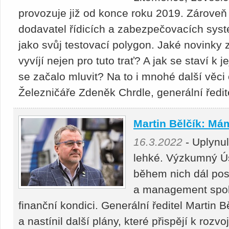
provozuje již od konce roku 2019. Zároveň 
dodavatel řídicích a zabezpečovacích sys
jako svůj testovací polygon. Jaké novinky 
vyvíjí nejen pro tuto trať? A jak se staví k j
se začalo mluvit? Na to i mnohé další věci
Železničáře Zdeněk Chrdle, generální ředit
Martin Bělčík: Mám
16.3.2022
- Uplynu
lehké. Výzkumný Ús
během nich dál pos
a management spol
finanční kondici. Generální ředitel Martin B
a nastínil další plány, které přispějí k roz