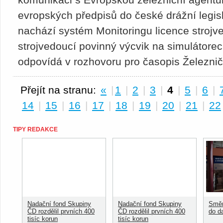
evropských předpisů do české drážní legisl
nachází systém Monitoringu licence stroj
strojvedoucí povinný výcvik na simulátorec
odpovídá v rozhovoru pro časopis Železnič
Přejít na stranu:
«
|
1
|
2
|
3
|
4
|
5
|
6
|
14
|
15
|
16
|
17
|
18
|
19
|
20
|
21
|
22
TIPY REDAKCE
Nadační fond Skupiny
Nadační fond Skupiny
Směn
ČD rozdělil prvních 400
ČD rozdělil prvních 400
do d
tisíc korun
tisíc korun