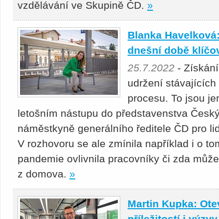
vzdělávání ve Skupině ČD.
»
Blanka Havelková: 
dnešní době klíčo
25.7.2022
- Získán
udržení stávajících
procesu. To jsou je
letošním nástupu do představenstva Českýc
náměstkyně generálního ředitele ČD pro li
V rozhovoru se ale zmínila například i o t
pandemie ovlivnila pracovníky či zda může
z domova.
»
Martin Kupka: Otev
příležitostí i výzvy