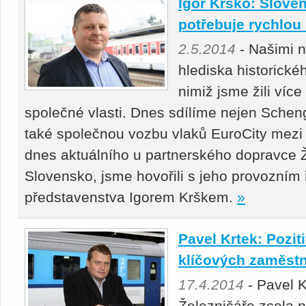
Igor Krško: Slove
potřebuje rychlou
2.5.2014
- Našimi n
hlediska historické
nimiž jsme žili víc
společné vlasti. Dnes sdílíme nejen Scheng
také společnou vozbu vlaků EuroCity mezi 
dnes aktuálního u partnerského dopravce 
Slovensko, jsme hovořili s jeho provozním
představenstva Igorem Krškem.
»
Pavel Krtek: Pozit
klíčových zaměst
17.4.2014
- Pavel K
Železničáře zcela 