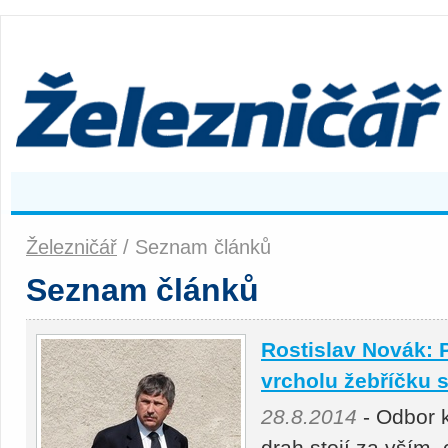
Železničář
/ Seznam článků
Seznam článků
Rostislav Novák: 
vrcholu žebříčku s
28.8.2014
- Odbor 
drah stojí za vším,