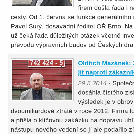
firem došla řada i 
cesty. Od 1. června se funkce generálního ř
Pavel Surý, dosavadní ředitel OŘ Brno. Na 
už čeká řada důležitých otázek včetně inves
převodu výpravních budov od Českých dr
Oldřich Mazánek: 
jít naproti zákazn
29.5.2014
- Společ
dosáhla čistého zis
výsledek je v obro
dvoumiliardové ztrátě v roce 2012. Firma lon
a přišla o klíčovou zakázku na dopravu uhl
nástupu nového vedení se jí ale podařilo zí