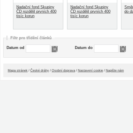
Nadační fond Skupiny
Nadační fond Skupiny
Směn
ČD rozdělil prvních 400
ČD rozdělil prvních 400
do d
tisíc korun
tisíc korun
Filtr pro třídění článků
Datum od
Datum do
Mapa stránek
/
České dráhy
/
Osobní doprava
/
Nastavení cookie
/
Napište nám