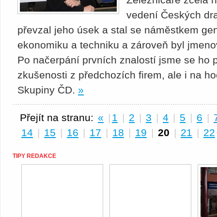
vedení Českých dra
převzal jeho úsek a stal se náměstkem gene
ekonomiku a techniku a zároveň byl jmeno
Po načerpání prvních znalostí jsme se ho př
zkušenosti z předchozích firem, ale i na 
Skupiny ČD.
»
Přejít na stranu:
«
|
1
|
2
|
3
|
4
|
5
|
6
|
14
|
15
|
16
|
17
|
18
|
19
|
20
|
21
|
22
TIPY REDAKCE