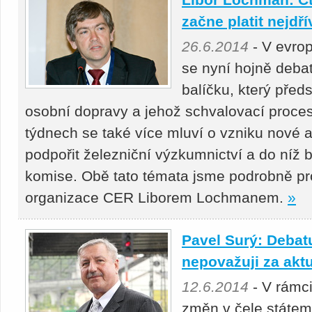
začne platit nejdř
26.6.2014
- V evro
se nyní hojně deba
balíčku, který pře
osobní dopravy a jehož schvalovací proces 
týdnech se také více mluví o vzniku nové 
podpořit železniční výzkumnictví a do níž 
komise. Obě tato témata jsme podrobně pr
organizace CER Liborem Lochmanem.
»
Pavel Surý: Debat
nepovažuji za aktu
12.6.2014
- V rámc
změn v čele státem