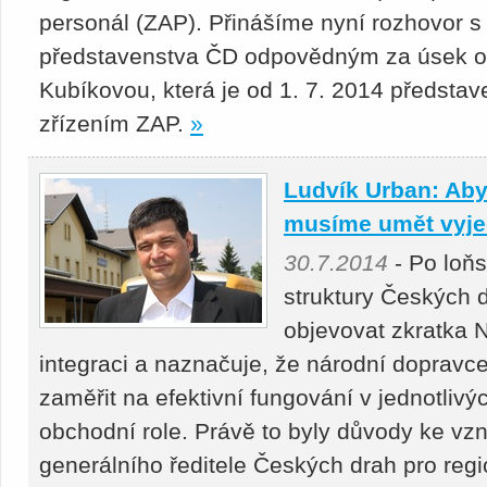
personál (ZAP). Přinášíme nyní rozhovor
představenstva ČD odpovědným za úsek os
Kubíkovou, která je od 1. 7. 2014 předst
zřízením ZAP.
»
Ludvík Urban: Aby
musíme umět vyje
30.7.2014
- Po loň
struktury Českých d
objevovat zkratka N
integraci a naznačuje, že národní dopravce
zaměřit na efektivní fungování v jednotlivýc
obchodní role. Právě to byly důvody ke v
generálního ředitele Českých drah pro regio