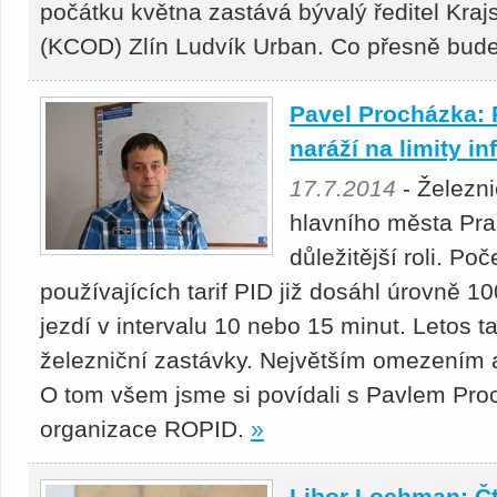
počátku května zastává bývalý ředitel Kra
(KCOD) Zlín Ludvík Urban. Co přesně bud
Pavel Procházka: 
naráží na limity in
17.7.2014
- Železni
hlavního města Prah
důležitější roli. Po
používajících tarif PID již dosáhl úrovně 10
jezdí v intervalu 10 nebo 15 minut. Letos 
železniční zastávky. Největším omezením al
O tom všem jsme si povídali s Pavlem Pr
organizace ROPID.
»
Libor Lochman: Čtv