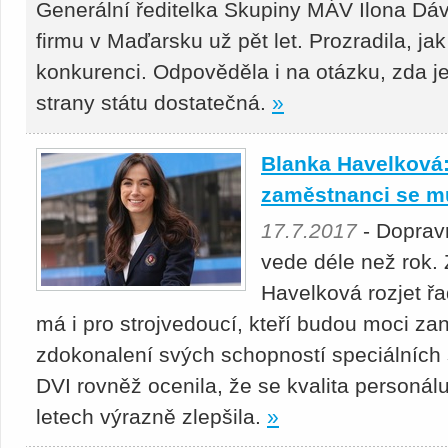
Generální ředitelka Skupiny MÁV Ilona Dáv
firmu v Maďarsku už pět let. Prozradila, jak
konkurenci. Odpověděla i na otázku, zda j
strany státu dostatečná.
»
Blanka Havelková: 
zaměstnanci se mu
17.7.2017
- Dopravn
vede déle než rok. 
Havelková rozjet ř
má i pro strojvedoucí, kteří budou moci za
zdokonalení svých schopností speciálních 
DVI rovněž ocenila, že se kvalita personá
letech výrazně zlepšila.
»