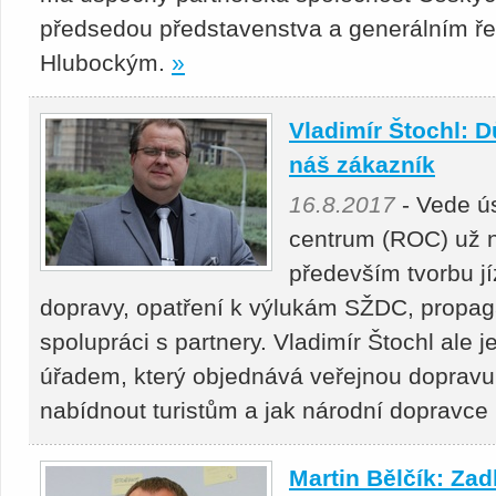
předsedou představenstva a generálním ř
Hlubockým.
»
Vladimír Štochl: D
náš zákazník
16.8.2017
- Vede ú
centrum (ROC) už něk
především tvorbu jí
dopravy, opatření k výlukám SŽDC, propag
spolupráci s partnery. Vladimír Štochl ale
úřadem, který objednává veřejnou doprav
nabídnout turistům a jak národní dopravce
Martin Bělčík: Zad