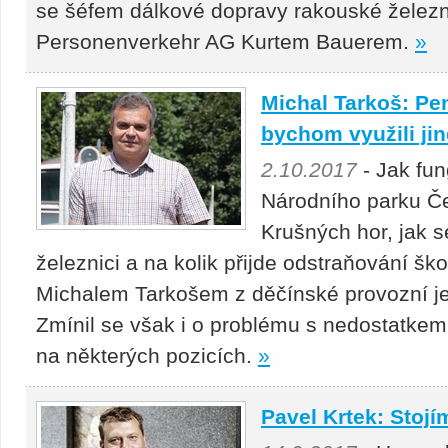
se šéfem dálkové dopravy rakouské železn
Personenverkehr AG Kurtem Bauerem.
»
Michal Tarkoš: Pení
bychom využili ji
2.10.2017
- Jak fun
Národního parku Č
Krušných hor, jak s
železnici a na kolik přijde odstraňování šk
Michalem Tarkošem z děčínské provozní j
Zmínil se však i o problému s nedostatke
na některých pozicích.
»
Pavel Krtek: Stojím