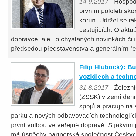
14.9.2017
- Hospod
prvním pololetí sko
korun. Udržel se ta
cestujících. O aktuá
dopravce, ale i o chystaných novinkách či i
předsedou představenstva a generálním ř
Filip Hlubocký: B
vozidlech a techn
31.8.2017
- Železn
(ZSSK) v zemi denn
spojů a pracuje na
parku a nových odbavovacích technologiíc
první volbou ve veřejné dopravě. S jakými 
má úspěchy partnerská společnost Českých 