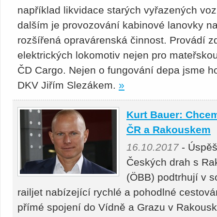
například likvidace starých vyřazených voz
dalším je provozování kabinové lanovky na 
rozšířená opravárenská činnost. Provádí z
elektrických lokomotiv nejen pro mateřskou 
ČD Cargo. Nejen o fungování depa jsme ho
DKV Jiřím Slezákem.
»
Kurt Bauer: Chceme
ČR a Rakouskem
16.10.2017
- Úspěš
Českých drah s Ra
(ÖBB) podtrhují v 
railjet nabízející rychlé a pohodlné cesto
přímé spojení do Vídně a Grazu v Rakousku