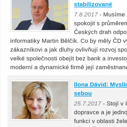
stabilizované
7.8.2017
- Musíme 
spokojit s průměrem
Českých drah odpo
informatiky Martin Bělčík. Co by měly ČD v
zákazníkovi a jak dluhy ovlivňují rozvoj s
velké společnosti obejít bez bank a investor
moderní a dynamické firmě její zaměstnan
Ilona Dávid: Myslí
sebou
25.7.2017
- Stojí 
dopravce a je jedn
funkci v oblasti že