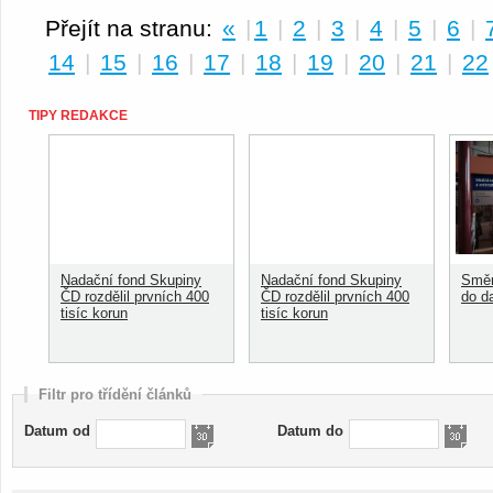
Přejít na stranu:
«
|
1
|
2
|
3
|
4
|
5
|
6
|
14
|
15
|
16
|
17
|
18
|
19
|
20
|
21
|
22
TIPY REDAKCE
Nadační fond Skupiny
Nadační fond Skupiny
Směn
ČD rozdělil prvních 400
ČD rozdělil prvních 400
do d
tisíc korun
tisíc korun
Filtr pro třídění článků
Datum od
Datum do