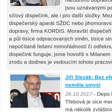
jsou uznávanými par
síťový dispečink, ale i pro další složky. Mez
dispečerský aparát SŽDC nebo jihomoravsk
dopravy, firma KORDIS. Moravští dispečeři
a půl tisíce odpracovaných směn, tisíce s
nepočítaně řešení mimořádností či odřeknu
dispečink funguje, jsme hovořili s Milanem 
zrodu a dodnes je vedoucím tohoto pracovi
Jiří Slezák: Bez e
neměla smysl
26.10.2017
- Depo 
Třebová je sice me
má několik zvláštní